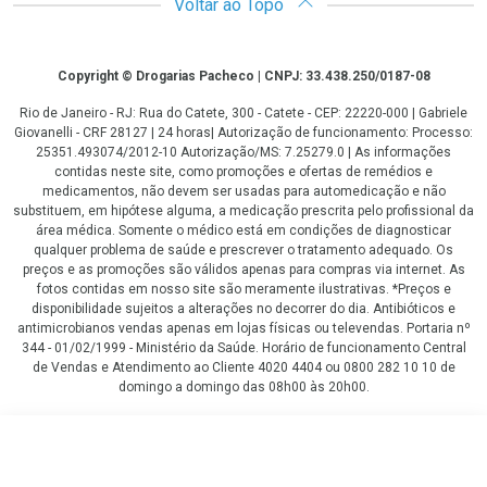
Voltar ao Topo
Copyright
Copyright © Drogarias Pacheco | CNPJ: 33.438.250/0187-08
Rio de Janeiro - RJ: Rua do Catete, 300 - Catete - CEP: 22220-000 | Gabriele
Giovanelli - CRF 28127 | 24 horas| Autorização de funcionamento: Processo:
25351.493074/2012-10 Autorização/MS: 7.25279.0 | As informações
contidas neste site, como promoções e ofertas de remédios e
medicamentos, não devem ser usadas para automedicação e não
substituem, em hipótese alguma, a medicação prescrita pelo profissional da
área médica. Somente o médico está em condições de diagnosticar
qualquer problema de saúde e prescrever o tratamento adequado. Os
preços e as promoções são válidos apenas para compras via internet. As
fotos contidas em nosso site são meramente ilustrativas. *Preços e
disponibilidade sujeitos a alterações no decorrer do dia. Antibióticos e
antimicrobianos vendas apenas em lojas físicas ou televendas. Portaria nº
344 - 01/02/1999 - Ministério da Saúde. Horário de funcionamento Central
de Vendas e Atendimento ao Cliente 4020 4404 ou 0800 282 10 10 de
domingo a domingo das 08h00 às 20h00.
LGPD Aceite os Cookies
R$ 24,99
COMPRAR
R$ 19,99