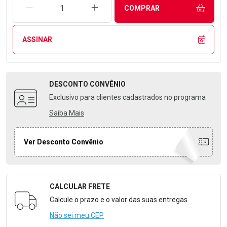
REMOVER UMA UNIDADE
AUMENTAR UMA UNIDADE
COMPRAR
ASSINAR
DESCONTO
CONVÊNIO
Exclusivo para clientes cadastrados no programa
Saiba Mais
Ver Desconto Convênio
CALCULAR FRETE
Formulário para Calcular o Frete
Calcule o prazo e o valor das suas entregas
Não sei meu CEP