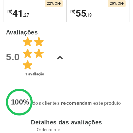
22% OFF
20% OFF
41
55
R$
R$
,27
,19
FECHAR
F
FECHAR
F
Avaliações
Laboratório
Laboratório
Por Menos
Por Menos
5.0
1
avaliação
100%
dos clientes
recomendam
este produto
Detalhes das avaliações
Ativar Desconto
Ativar Desconto
Ordenar por
Comprar sem Desconto
Comprar sem Desconto