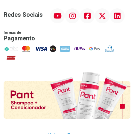
YouTube
Instagram
Facebook
Twitter
Linkedin
Redes Sociais
formas de
Pagamento
PIX
MasterCard
VISA
ELO
AMEX
NuPay
Google Pay
Diners Club
Hipercard
Promoção em Destaque