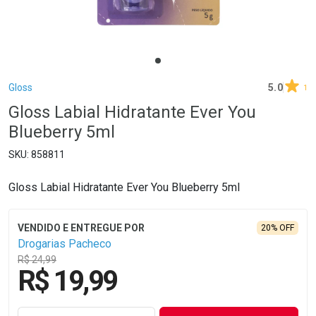
Breadcrumb
Gloss
5.0
1
Gloss Labial Hidratante Ever You
Blueberry 5ml
858811
Gloss Labial Hidratante Ever You Blueberry 5ml
20% OFF
Drogarias Pacheco
R$ 24,99
R$ 19,99