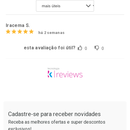
Por R$ 41,27/cada
Por R$ 55,19/cada
Comprar sem Desconto
Comprar sem Desconto
Por R$ 41,27/cada
Por R$ 55,19/cada
Iracema S.
há 2 semanas
esta avaliação foi útil?
0
0
Tudo sobre a Drogarias Pacheco
Cadastre-se para receber novidades
Receba as melhores ofertas e super descontos
exclusivos!