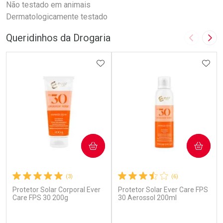
Não testado em animais
Dermatologicamente testado
Queridinhos da Drogaria
Imagem A
Pró
ADICIONAR AOS FAVORITOS
ADIC
COMPRAR
COMPRAR
(3)
(6)
Protetor Solar Corporal Ever
Protetor Solar Ever Care FPS
Care FPS 30 200g
30 Aerossol 200ml