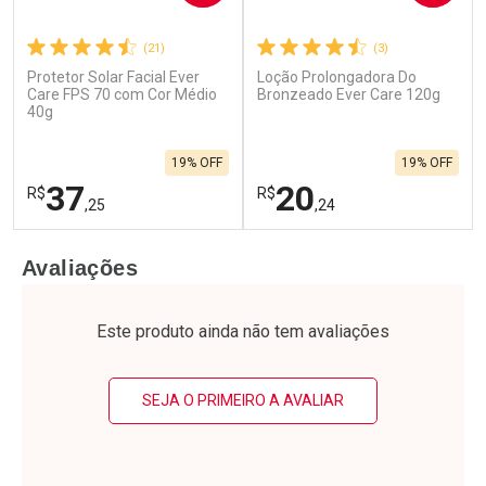
(21)
(3)
Protetor Solar Facial Ever
Loção Prolongadora Do
Ativar Desconto
Ativar Desconto
Care FPS 70 com Cor Médio
Bronzeado Ever Care 120g
40g
Comprar sem Desconto
Comprar sem Desconto
Por R$ 39,39/cada
Por R$ 33,99/cada
Comprar sem Desconto
Comprar sem Desconto
19% OFF
19% OFF
Por R$ 39,39/cada
Por R$ 33,99/cada
37
20
R$
R$
,25
,24
FECHAR
F
FECHAR
F
Avaliações
Laboratório
Laboratório
Por Menos
Por Menos
Este produto ainda não tem avaliações
SEJA O PRIMEIRO A AVALIAR