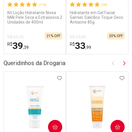
(115)
(30)
Kit Loção Hidratante Nivea
Hidratante em Gel Facial
Milk Pele Seca a Extrasseca 2
Garnier Salicílico Toque Seco
Unidades de 400ml
Antiacne 85g
21% OFF
20% OFF
R$ 50,15
R$ 42,39
39
33
R$
R$
,39
,99
FECHAR
F
FECHAR
F
Queridinhos da Drogaria
Imagem A
Pró
Laboratório
Laboratório
Por Menos
ADICIONAR AOS FAVORITOS
Por Menos
ADIC
COMPRAR
COMPRAR