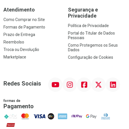
Atendimento
Segurança e
Privacidade
Como Comprar no Site
Política de Privacidade
Formas de Pagamento
Portal do Titular de Dados
Prazo de Entrega
Pessoais
Reembolso
Como Protegemos os Seus
Troca ou Devolução
Dados
Marketplace
Configuração de Cookies
YouTube
Instagram
Facebook
Twitter
Linkedin
Redes Sociais
formas de
Pagamento
PIX
MasterCard
VISA
ELO
AMEX
NuPay
Google Pay
Diners Club
Hipercard