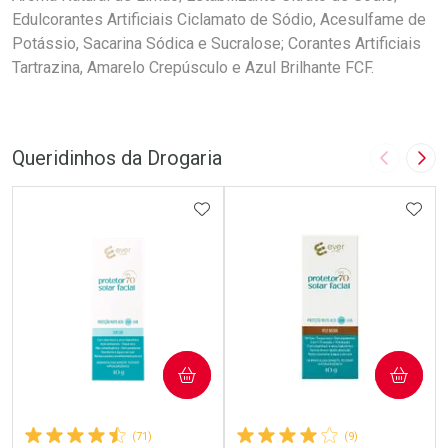
Edulcorantes Artificiais Ciclamato de Sódio, Acesulfame de
Potássio, Sacarina Sódica e Sucralose; Corantes Artificiais
Tartrazina, Amarelo Crepúsculo e Azul Brilhante FCF.
Queridinhos da Drogaria
Imagem A
Pró
ADICIONAR AOS FAVORITOS
ADIC
COMPRAR
COMPRAR
(71)
(9)