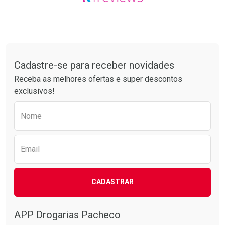
Ativar Desconto
Ativar Desconto
Comprar sem Desconto
Comprar sem Desconto
Tudo sobre a Drogarias Pacheco
Por R$ 34,39/cada
Por R$ 37,25/cada
Comprar sem Desconto
Comprar sem Desconto
Por R$ 34,39/cada
Por R$ 37,25/cada
Cadastre-se para receber novidades
Receba as melhores ofertas e super descontos
exclusivos!
Preencha o formulário abaixo para receber 
Nome
Email
CADASTRAR
APP Drogarias Pacheco