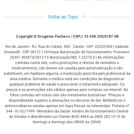
Voltar ao Topo
Copyright
Copyright © Drogarias Pacheco | CNPJ: 33.438.250/0187-08
Rio de Janeiro - RJ: Rua do Catete, 300 - Catete - CEP: 22220-000 | Gabriele
Giovanelli - CRF 28127 | 24 horas| Autorização de funcionamento: Processo:
25351.493074/2012-10 Autorização/MS: 7.25279.0 | As informações
contidas neste site, como promoções e ofertas de remédios e
medicamentos, não devem ser usadas para automedicação e não
substituem, em hipótese alguma, a medicação prescrita pelo profissional da
área médica. Somente o médico está em condições de diagnosticar
qualquer problema de saúde e prescrever o tratamento adequado. Os
preços e as promoções são válidos apenas para compras via internet. As
fotos contidas em nosso site são meramente ilustrativas. *Preços e
disponibilidade sujeitos a alterações no decorrer do dia. Antibióticos e
antimicrobianos vendas apenas em lojas físicas ou televendas. Portaria nº
344 - 01/02/1999 - Ministério da Saúde. Horário de funcionamento Central
de Vendas e Atendimento ao Cliente 4020 4404 ou 0800 282 10 10 de
domingo a domingo das 08h00 às 20h00.
LGPD Aceite os Cookies