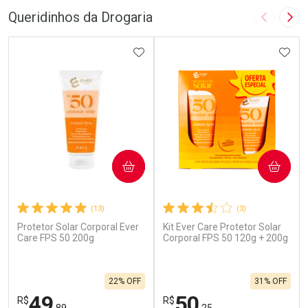
Queridinhos da Drogaria
Imagem A
Pró
ADICIONAR AOS FAVORITOS
ADIC
COMPRAR
COMPRAR
(13)
(3)
Protetor Solar Corporal Ever
Kit Ever Care Protetor Solar
Care FPS 50 200g
Corporal FPS 50 120g + 200g
22% OFF
31% OFF
49
50
R$
R$