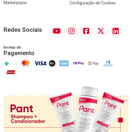
Marketplace
Configuração de Cookies
YouTube
Instagram
Facebook
Twitter
Linkedin
Redes Sociais
formas de
Pagamento
PIX
MasterCard
VISA
ELO
AMEX
NuPay
Google Pay
Diners Club
Hipercard
Promoção em Destaque