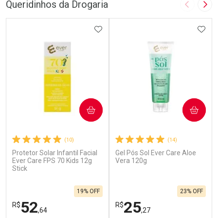
Queridinhos da Drogaria
Imagem A
Pró
ADICIONAR AOS FAVORITOS
ADIC
COMPRAR
COMPRAR
(10)
(14)
Protetor Solar Infantil Facial
Gel Pós Sol Ever Care Aloe
Ever Care FPS 70 Kids 12g
Vera 120g
Stick
19% OFF
23% OFF
52
25
R$
R$
,64
,27