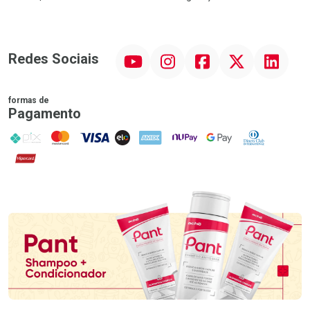
YouTube
Instagram
Facebook
Twitter
Linkedin
Redes Sociais
formas de
Pagamento
PIX
MasterCard
VISA
ELO
AMEX
NuPay
Google Pay
Diners Club
Hipercard
Promoção em Destaque