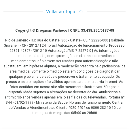
Voltar ao Topo
Copyright
Copyright © Drogarias Pacheco | CNPJ: 33.438.250/0187-08
Rio de Janeiro - RJ: Rua do Catete, 300 - Catete - CEP: 22220-000 | Gabriele
Giovanelli - CRF 28127 | 24 horas| Autorização de funcionamento: Processo:
25351.493074/2012-10 Autorização/MS: 7.25279.0 | As informações
contidas neste site, como promoções e ofertas de remédios e
medicamentos, não devem ser usadas para automedicação e não
substituem, em hipótese alguma, a medicação prescrita pelo profissional da
área médica. Somente o médico está em condições de diagnosticar
qualquer problema de saúde e prescrever o tratamento adequado. Os
preços e as promoções são válidos apenas para compras via internet. As
fotos contidas em nosso site são meramente ilustrativas. *Preços e
disponibilidade sujeitos a alterações no decorrer do dia. Antibióticos e
antimicrobianos vendas apenas em lojas físicas ou televendas. Portaria nº
344 - 01/02/1999 - Ministério da Saúde. Horário de funcionamento Central
de Vendas e Atendimento ao Cliente 4020 4404 ou 0800 282 10 10 de
domingo a domingo das 08h00 às 20h00.
LGPD Aceite os Cookies