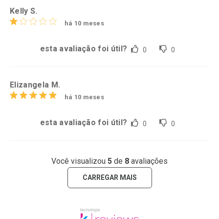
Kelly S.
há 10 meses
esta avaliação foi útil?
0
0
Elizangela M.
há 10 meses
esta avaliação foi útil?
0
0
Você visualizou
5
de
8
avaliações
CARREGAR MAIS