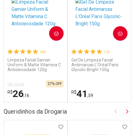
COMPRAR
COMPRAR
(85)
(13)
Limpeza Facial Garnier
Gel De Limpeza Facial
Uniform & Matte Vitamina C
Antimarcas L’Oréal Paris
Antioleosidade 120g
Glycolic-Bright 150g
27% OFF
R$ 35,99
26
41
R$
R$
,16
,59
FECHAR
F
FECHAR
F
Queridinhos da Drogaria
Imagem A
Pró
Laboratório
Laboratório
Por Menos
ADICIONAR AOS FAVORITOS
Por Menos
ADIC