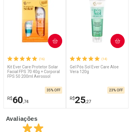
COMPRAR
COMPRAR
(16)
(14)
Kit Ever Care Protetor Solar
Gel Pós Sol Ever Care Aloe
Ativar Desconto
Ativar Desconto
Facial FPS 70 40g + Corporal
Vera 120g
FPS 50 200ml Aerossol
Comprar sem Desconto
Comprar sem Desconto
Por R$ 26,16/cada
Por R$ 41,59/cada
Comprar sem Desconto
Comprar sem Desconto
35% OFF
23% OFF
Por R$ 26,16/cada
Por R$ 41,59/cada
60
25
R$
R$
,74
,27
FECHAR
F
FECHAR
F
Avaliações