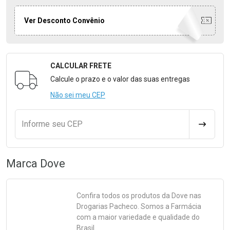
Ver Desconto Convênio
CALCULAR FRETE
Formulário para Calcular o Frete
Calcule o prazo e o valor das suas entregas
Não sei meu CEP
Informe seu CEP
CALCULA
Marca
Dove
Confira todos os produtos da
Dove
nas
Drogarias Pacheco. Somos a Farmácia
com a maior variedade e qualidade do
Brasil.