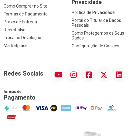
Privacidade
Como Comprar no Site
Política de Privacidade
Formas de Pagamento
Portal do Titular de Dados
Prazo de Entrega
Pessoais
Reembolso
Como Protegemos os Seus
Troca ou Devolução
Dados
Marketplace
Configuração de Cookies
YouTube
Instagram
Facebook
Twitter
Linkedin
Redes Sociais
formas de
Pagamento
PIX
MasterCard
VISA
ELO
AMEX
NuPay
Google Pay
Diners Club
Hipercard
Promoção em Destaque