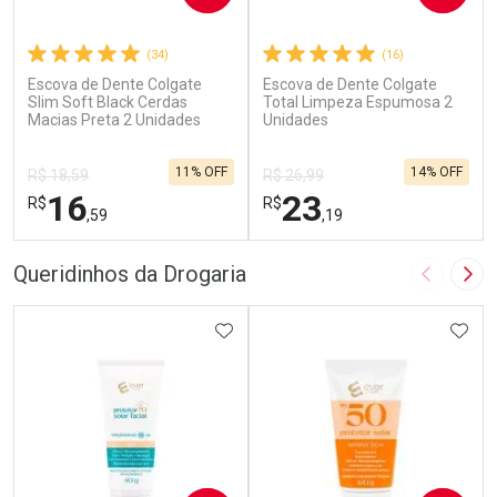
(34)
(16)
Escova de Dente Colgate
Escova de Dente Colgate
Slim Soft Black Cerdas
Total Limpeza Espumosa 2
Macias Preta 2 Unidades
Unidades
11% OFF
14% OFF
R$ 18,59
R$ 26,99
16
23
R$
R$
,59
,19
FECHAR
F
FECHAR
F
Queridinhos da Drogaria
Imagem A
Pró
Laboratório
Laboratório
Por Menos
ADICIONAR AOS FAVORITOS
Por Menos
ADIC