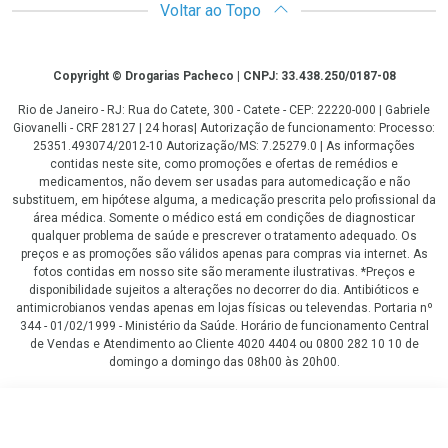
Voltar ao Topo
Copyright
Copyright © Drogarias Pacheco | CNPJ: 33.438.250/0187-08
Rio de Janeiro - RJ: Rua do Catete, 300 - Catete - CEP: 22220-000 | Gabriele
Giovanelli - CRF 28127 | 24 horas| Autorização de funcionamento: Processo:
25351.493074/2012-10 Autorização/MS: 7.25279.0 | As informações
contidas neste site, como promoções e ofertas de remédios e
medicamentos, não devem ser usadas para automedicação e não
substituem, em hipótese alguma, a medicação prescrita pelo profissional da
área médica. Somente o médico está em condições de diagnosticar
qualquer problema de saúde e prescrever o tratamento adequado. Os
preços e as promoções são válidos apenas para compras via internet. As
fotos contidas em nosso site são meramente ilustrativas. *Preços e
disponibilidade sujeitos a alterações no decorrer do dia. Antibióticos e
antimicrobianos vendas apenas em lojas físicas ou televendas. Portaria nº
344 - 01/02/1999 - Ministério da Saúde. Horário de funcionamento Central
de Vendas e Atendimento ao Cliente 4020 4404 ou 0800 282 10 10 de
domingo a domingo das 08h00 às 20h00.
LGPD Aceite os Cookies
R$ 47,59
COMPRAR