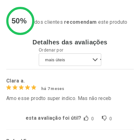
50%
dos clientes
recomendam
este produto
Detalhes das avaliações
Ativar Desconto
Ativar Desconto
Ordenar por
Comprar sem Desconto
Comprar sem Desconto
Por R$ 37,25/cada
Por R$ 39,99/cada
Comprar sem Desconto
Comprar sem Desconto
Por R$ 37,25/cada
Por R$ 39,99/cada
Clara a.
há 7 meses
Amo esse prodto super indico. Mas não receb
esta avaliação foi útil?
0
0