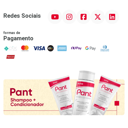
YouTube
Instagram
Facebook
Twitter
Linkedin
Redes Sociais
formas de
Pagamento
PIX
MasterCard
VISA
ELO
AMEX
NuPay
Google Pay
Diners Club
Hipercard
Promoção em Destaque