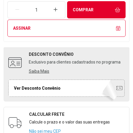
REMOVER UMA UNIDADE
AUMENTAR UMA UNIDADE
COMPRAR
ASSINAR
DESCONTO
CONVÊNIO
Exclusivo para clientes cadastrados no programa
Saiba Mais
Ver Desconto Convênio
CALCULAR FRETE
Formulário para Calcular o Frete
Calcule o prazo e o valor das suas entregas
Não sei meu CEP