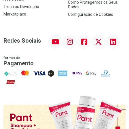
Como Protegemos os Seus
Troca ou Devolução
Dados
Marketplace
Configuração de Cookies
YouTube
Instagram
Facebook
Twitter
Linkedin
Redes Sociais
formas de
Pagamento
PIX
MasterCard
VISA
ELO
AMEX
NuPay
Google Pay
Diners Club
Hipercard
Promoção em Destaque