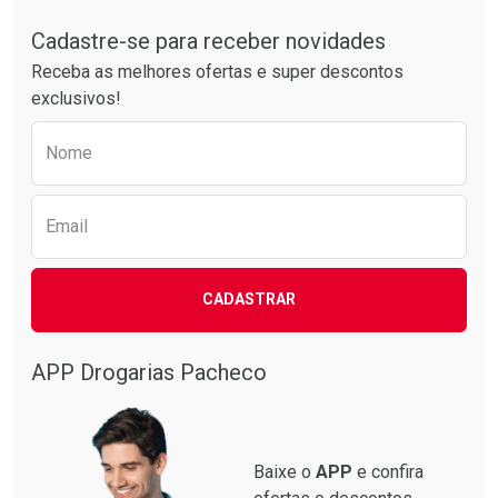
Tudo sobre a Drogarias Pacheco
Por R$ 37,25/cada
Por R$ 63,99/cada
Comprar sem Desconto
Comprar sem Desconto
Por R$ 37,25/cada
Por R$ 63,99/cada
Cadastre-se para receber novidades
Receba as melhores ofertas e super descontos
exclusivos!
Preencha o formulário abaixo para receber 
Nome
Email
CADASTRAR
APP Drogarias Pacheco
Baixe o
APP
e confira