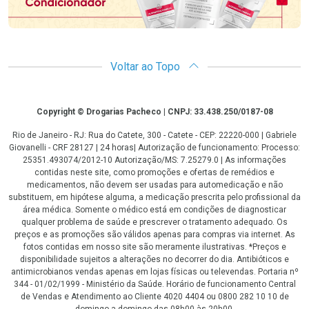
Voltar ao Topo
Copyright
Copyright © Drogarias Pacheco | CNPJ: 33.438.250/0187-08
Rio de Janeiro - RJ: Rua do Catete, 300 - Catete - CEP: 22220-000 | Gabriele
Giovanelli - CRF 28127 | 24 horas| Autorização de funcionamento: Processo:
25351.493074/2012-10 Autorização/MS: 7.25279.0 | As informações
contidas neste site, como promoções e ofertas de remédios e
medicamentos, não devem ser usadas para automedicação e não
substituem, em hipótese alguma, a medicação prescrita pelo profissional da
área médica. Somente o médico está em condições de diagnosticar
qualquer problema de saúde e prescrever o tratamento adequado. Os
preços e as promoções são válidos apenas para compras via internet. As
fotos contidas em nosso site são meramente ilustrativas. *Preços e
disponibilidade sujeitos a alterações no decorrer do dia. Antibióticos e
antimicrobianos vendas apenas em lojas físicas ou televendas. Portaria nº
344 - 01/02/1999 - Ministério da Saúde. Horário de funcionamento Central
de Vendas e Atendimento ao Cliente 4020 4404 ou 0800 282 10 10 de
domingo a domingo das 08h00 às 20h00.