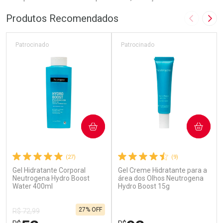
Produtos Recomendados
Imagem A
Pró
Patrocinado
Patrocinado
COMPRAR
COMPRAR
(27)
(9)
Gel Hidratante Corporal
Gel Creme Hidratante para a
Neutrogena Hydro Boost
área dos Olhos Neutrogena
Water 400ml
Hydro Boost 15g
27% OFF
R$ 72,99