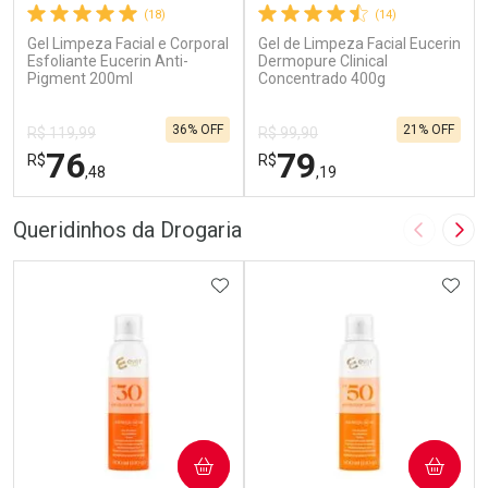
(18)
(14)
Gel Limpeza Facial e Corporal
Gel de Limpeza Facial Eucerin
Esfoliante Eucerin Anti-
Dermopure Clinical
Pigment 200ml
Concentrado 400g
36% OFF
21% OFF
R$ 119,99
R$ 99,90
76
79
R$
R$
,48
,19
FECHAR
F
FECHAR
F
Queridinhos da Drogaria
Imagem A
Pró
Laboratório
Laboratório
Por Menos
ADICIONAR AOS FAVORITOS
Por Menos
ADIC
COMPRAR
COMPRAR