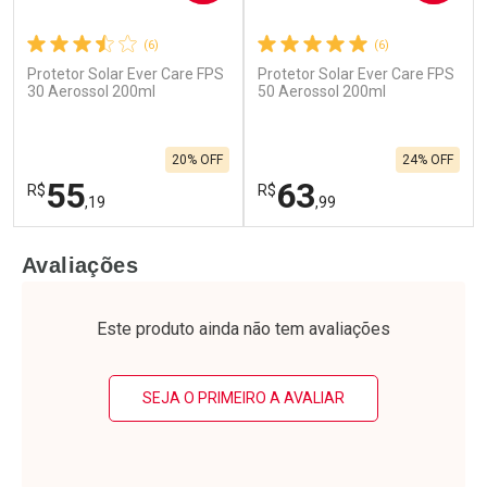
(6)
(6)
Protetor Solar Ever Care FPS
Protetor Solar Ever Care FPS
Ativar Desconto
Ativar Desconto
30 Aerossol 200ml
50 Aerossol 200ml
Comprar sem Desconto
Comprar sem Desconto
Por R$ 76,48/cada
Por R$ 79,19/cada
Comprar sem Desconto
Comprar sem Desconto
20% OFF
24% OFF
Por R$ 76,48/cada
Por R$ 79,19/cada
55
63
R$
R$
,19
,99
FECHAR
F
FECHAR
F
Avaliações
Laboratório
Laboratório
Por Menos
Por Menos
Este produto ainda não tem avaliações
SEJA O PRIMEIRO A AVALIAR