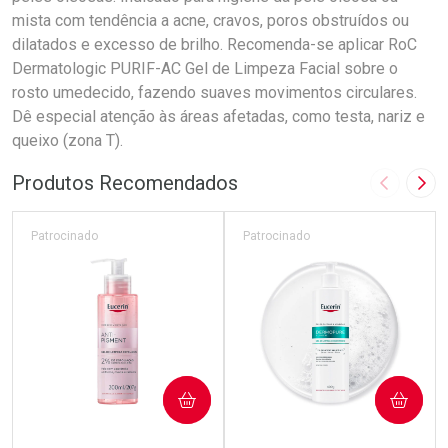
mista com tendência a acne, cravos, poros obstruídos ou
dilatados e excesso de brilho. Recomenda-se aplicar RoC
Dermatologic PURIF-AC Gel de Limpeza Facial sobre o
rosto umedecido, fazendo suaves movimentos circulares.
Dê especial atenção às áreas afetadas, como testa, nariz e
queixo (zona T).
Produtos Recomendados
Imagem A
Pró
Patrocinado
Patrocinado
COMPRAR
COMPRAR