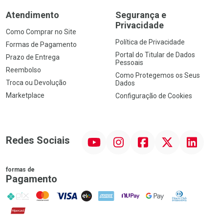
Atendimento
Segurança e
Privacidade
Como Comprar no Site
Política de Privacidade
Formas de Pagamento
Portal do Titular de Dados
Prazo de Entrega
Pessoais
Reembolso
Como Protegemos os Seus
Troca ou Devolução
Dados
Marketplace
Configuração de Cookies
YouTube
Instagram
Facebook
Twitter
Linkedin
Redes Sociais
formas de
Pagamento
PIX
MasterCard
VISA
ELO
AMEX
NuPay
Google Pay
Diners Club
Hipercard