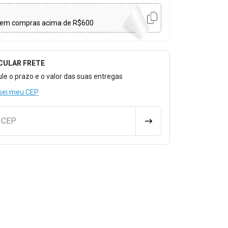
em compras acima de R$600
CULAR FRETE
o para Calcular o Frete
ule o prazo e o valor das suas entregas
sei meu CEP
u CEP
CALCULAR FRETE