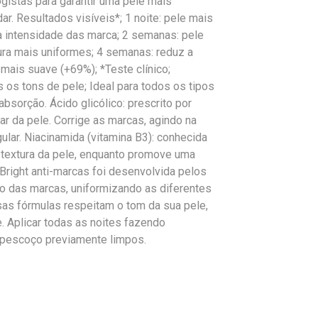
ogistas para garantir uma pele mais
r. Resultados visíveis*; 1 noite: pele mais
 a intensidade das marca; 2 semanas: pele
ura mais uniformes; 4 semanas: reduz a
mais suave (+69%); *Teste clínico;
os tons de pele; Ideal para todos os tipos
absorção. Ácido glicólico: prescrito por
ar da pele. Corrige as marcas, agindo na
ular. Niacinamida (vitamina B3): conhecida
a textura da pele, enquanto promove uma
-Bright anti-marcas foi desenvolvida pelos
ção das marcas, uniformizando as diferentes
sas fórmulas respeitam o tom da sua pele,
e. Aplicar todas as noites fazendo
 pescoço previamente limpos.