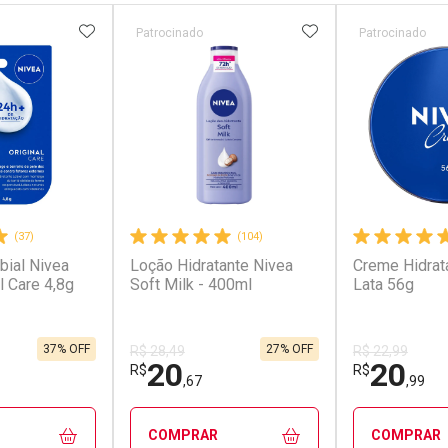
FAVORITOS
ADICIONAR AOS FAVORITOS
ADICIONAR AOS 
Patrocinado
Patrocinado
(37)
(104)
bial Nivea
Loção Hidratante Nivea
Creme Hidrat
l Care 4,8g
Soft Milk - 400ml
Lata 56g
37% OFF
27% OFF
R$ 28,49
R$ 22,99
20
20
R$
R$
,67
,99
COMPRAR
COMPRAR