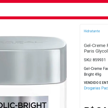
busca
isa?
Bread
Hidratante
Gel-Creme F
Paris Glycol
859931
Gel-Creme Faci
Bright 49g
Drogarias Pa