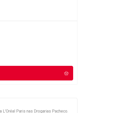
da
L'Oréal Paris
nas Drogarias Pacheco.