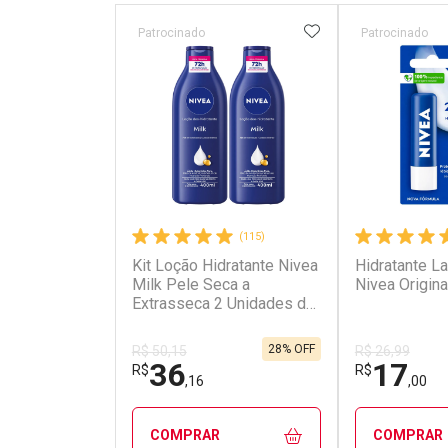
ADICIONAR AOS 
Patrocinado
Patrocinado
(115)
Kit Loção Hidratante Nivea
Hidratante La
Milk Pele Seca a
Nivea Origina
Extrasseca 2 Unidades de
400ml
28% OFF
R$ 50,15
R$ 26,99
36
17
R$
R$
,16
,00
COMPRAR
COMPRAR