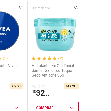
FAVORITOS
ADICIONAR AOS FAVORITOS
ADICIONAR AOS 
Patrocinado
Patrocinado
(116)
(30)
ante Nivea
Hidratante em Gel Facial
Creme Facial
Garnier Salicílico Toque
Nutritivo Ultr
Seco Antiacne 85g
100g
9% OFF
24% OFF
R$ 42,39
R$ 39,99
32
29
R$
R$
,33
,30
COMPRAR
COMPRAR