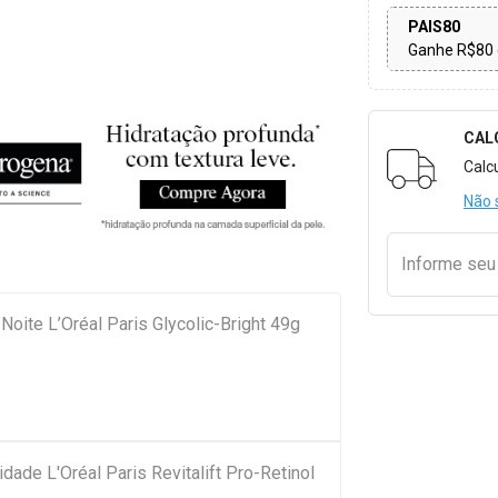
PAIS80
Ganhe R$80 
CAL
Formulári
Calc
Não 
Informe se
Noite L’Oréal Paris Glycolic-Bright 49g
idade L'Oréal Paris Revitalift Pro-Retinol