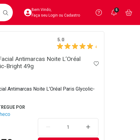
Acesse sua Conta
Precisa de 
Notific
Aces
Bem Vindo,
5
Você po
notifica
Vo
it
BUSCAR
Ver Recursos 
Faça seu Login ou Cadastro
crumb
5.0
Atendimento ao 
4
Central de Ajud
acial Antimarcas Noite L’Oréal
ADICIONAR AOS 
ic-Bright 49g
Televendas
4020-4404
al Antimarcas Noite L’Oréal Paris Glycolic-
checo
REMOVER UMA UNIDADE
AUMENTAR UMA UNIDA