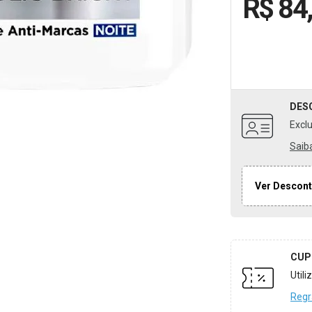
R$ 84
DES
Excl
Saib
Ver Descont
CUP
Util
Regr