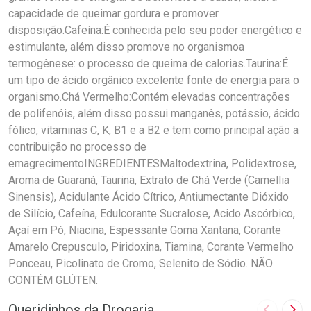
capacidade de queimar gordura e promover
disposição.Cafeína:É conhecida pelo seu poder energético e
estimulante, além disso promove no organismoa
termogênese: o processo de queima de calorias.Taurina:É
um tipo de ácido orgânico excelente fonte de energia para o
organismo.Chá Vermelho:Contém elevadas concentrações
de polifenóis, além disso possui manganês, potássio, ácido
fólico, vitaminas C, K, B1 e a B2 e tem como principal ação a
contribuição no processo de
emagrecimentoINGREDIENTESMaltodextrina, Polidextrose,
Aroma de Guaraná, Taurina, Extrato de Chá Verde (Camellia
Sinensis), Acidulante Ácido Cítrico, Antiumectante Dióxido
de Silício, Cafeína, Edulcorante Sucralose, Acido Ascórbico,
Açaí em Pó, Niacina, Espessante Goma Xantana, Corante
Amarelo Crepusculo, Piridoxina, Tiamina, Corante Vermelho
Ponceau, Picolinato de Cromo, Selenito de Sódio. NÃO
CONTÉM GLÚTEN.
Queridinhos da Drogaria