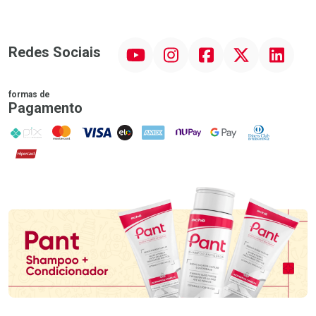
YouTube
Instagram
Facebook
Twitter
Linkedin
Redes Sociais
formas de
Pagamento
PIX
MasterCard
VISA
ELO
AMEX
NuPay
Google Pay
Diners Club
Hipercard
Promoção em Destaque