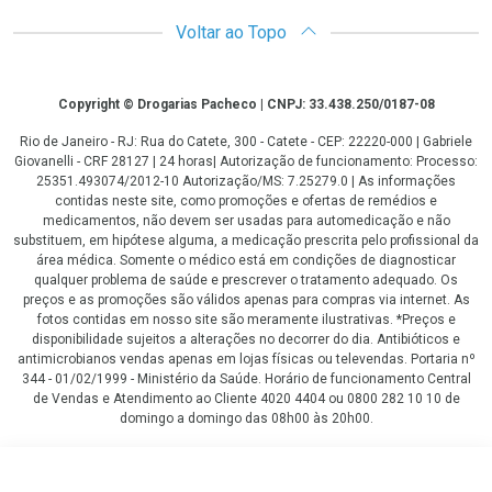
Voltar ao Topo
Copyright
Copyright © Drogarias Pacheco | CNPJ: 33.438.250/0187-08
Rio de Janeiro - RJ: Rua do Catete, 300 - Catete - CEP: 22220-000 | Gabriele
Giovanelli - CRF 28127 | 24 horas| Autorização de funcionamento: Processo:
25351.493074/2012-10 Autorização/MS: 7.25279.0 | As informações
contidas neste site, como promoções e ofertas de remédios e
medicamentos, não devem ser usadas para automedicação e não
substituem, em hipótese alguma, a medicação prescrita pelo profissional da
área médica. Somente o médico está em condições de diagnosticar
qualquer problema de saúde e prescrever o tratamento adequado. Os
preços e as promoções são válidos apenas para compras via internet. As
fotos contidas em nosso site são meramente ilustrativas. *Preços e
disponibilidade sujeitos a alterações no decorrer do dia. Antibióticos e
antimicrobianos vendas apenas em lojas físicas ou televendas. Portaria nº
344 - 01/02/1999 - Ministério da Saúde. Horário de funcionamento Central
de Vendas e Atendimento ao Cliente 4020 4404 ou 0800 282 10 10 de
domingo a domingo das 08h00 às 20h00.
LGPD Aceite os Cookies