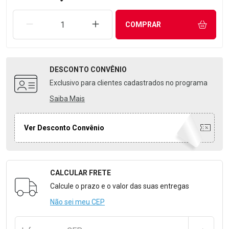
REMOVER UMA UNIDADE
AUMENTAR UMA UNIDADE
COMPRAR
DESCONTO
CONVÊNIO
Exclusivo para clientes cadastrados no programa
Saiba Mais
Ver Desconto Convênio
CALCULAR FRETE
Formulário para Calcular o Frete
Calcule o prazo e o valor das suas entregas
Não sei meu CEP