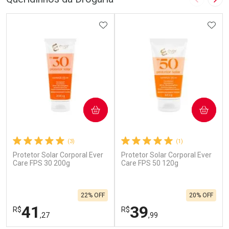
Imagem A
Pró
ADICIONAR AOS FAVORITOS
ADIC
COMPRAR
COMPRAR
(3)
(1)
Protetor Solar Corporal Ever
Protetor Solar Corporal Ever
Care FPS 30 200g
Care FPS 50 120g
22% OFF
20% OFF
41
39
R$
R$
,27
,99