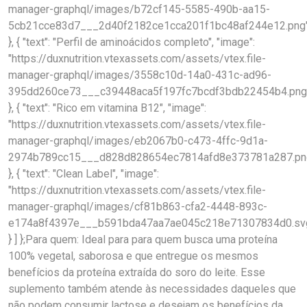
manager-graphql/images/b72cf145-5585-490b-aa15-
5cb21cce83d7___2d40f2182ce1cca201f1bc48af244e12.png
}, { "text": "Perfil de aminoácidos completo", "image":
"https://duxnutrition.vtexassets.com/assets/vtex.file-
manager-graphql/images/3558c10d-14a0-431c-ad96-
395dd260ce73___c39448aca5f197fc7bcdf3bdb22454b4.png
}, { "text": "Rico em vitamina B12", "image":
"https://duxnutrition.vtexassets.com/assets/vtex.file-
manager-graphql/images/eb2067b0-c473-4ffc-9d1a-
2974b789cc15___d828d828654ec7814afd8e373781a287.pn
}, { "text": "Clean Label", "image":
"https://duxnutrition.vtexassets.com/assets/vtex.file-
manager-graphql/images/cf81b863-cfa2-4448-893c-
e174a8f4397e___b591bda47aa7ae045c218e71307834d0.sv
} ] };Para quem: Ideal para para quem busca uma proteína
100% vegetal, saborosa e que entregue os mesmos
benefícios da proteína extraída do soro do leite. Esse
suplemento também atende às necessidades daqueles que
não podem consumir lactose e desejam os benefícios da