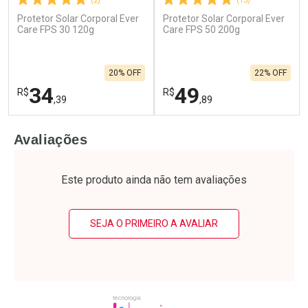
(2)
(13)
Protetor Solar Corporal Ever
Protetor Solar Corporal Ever
Care FPS 30 120g
Care FPS 50 200g
20% OFF
22% OFF
34
49
R$
R$
,39
,89
FECHAR
F
FECHAR
F
Avaliações
Laboratório
Laboratório
Por Menos
Por Menos
Este produto ainda não tem avaliações
SEJA O PRIMEIRO A AVALIAR