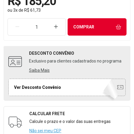
R$ 185,20
ou
3
x
de
R$ 61,73
REMOVER UMA UNIDADE
AUMENTAR UMA UNIDADE
COMPRAR
DESCONTO
CONVÊNIO
Exclusivo para clientes cadastrados no programa
Saiba Mais
Ver Desconto Convênio
CALCULAR FRETE
Formulário para Calcular o Frete
Calcule o prazo e o valor das suas entregas
Não sei meu CEP