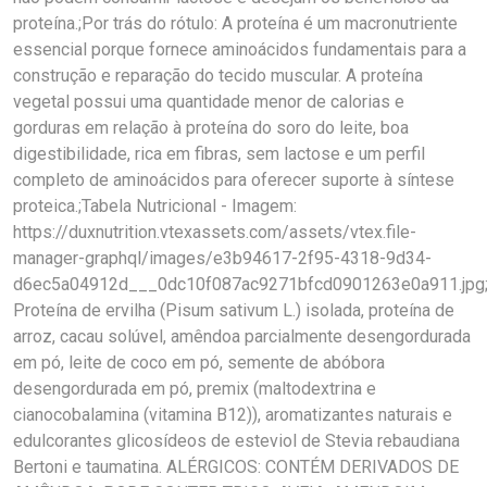
proteína.;Por trás do rótulo: A proteína é um macronutriente
essencial porque fornece aminoácidos fundamentais para a
construção e reparação do tecido muscular. A proteína
vegetal possui uma quantidade menor de calorias e
gorduras em relação à proteína do soro do leite, boa
digestibilidade, rica em fibras, sem lactose e um perfil
completo de aminoácidos para oferecer suporte à síntese
proteica.;Tabela Nutricional - Imagem:
https://duxnutrition.vtexassets.com/assets/vtex.file-
manager-graphql/images/e3b94617-2f95-4318-9d34-
d6ec5a04912d___0dc10f087ac9271bfcd0901263e0a911.jpg;I
Proteína de ervilha (Pisum sativum L.) isolada, proteína de
arroz, cacau solúvel, amêndoa parcialmente desengordurada
em pó, leite de coco em pó, semente de abóbora
desengordurada em pó, premix (maltodextrina e
cianocobalamina (vitamina B12)), aromatizantes naturais e
edulcorantes glicosídeos de esteviol de Stevia rebaudiana
Bertoni e taumatina. ALÉRGICOS: CONTÉM DERIVADOS DE