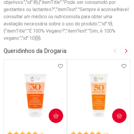
Queridinhos da Drogaria
Imagem A
Pró
ADICIONAR AOS FAVORITOS
ADIC
COMPRAR
COMPRAR