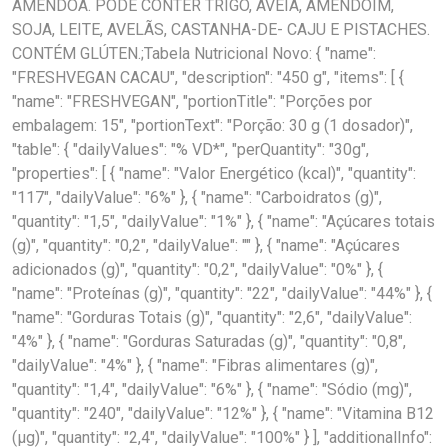
AMÊNDOA. PODE CONTER TRIGO, AVEIA, AMENDOIM,
SOJA, LEITE, AVELÃS, CASTANHA-DE- CAJU E PISTACHES.
CONTÉM GLÚTEN.;Tabela Nutricional Novo: { "name":
"FRESHVEGAN CACAU", "description": "450 g", "items": [ {
"name": "FRESHVEGAN", "portionTitle": "Porções por
embalagem: 15", "portionText": "Porção: 30 g (1 dosador)",
"table": { "dailyValues": "% VD*", "perQuantity": "30g",
"properties": [ { "name": "Valor Energético (kcal)", "quantity":
"117", "dailyValue": "6%" }, { "name": "Carboidratos (g)",
"quantity": "1,5", "dailyValue": "1%" }, { "name": "Açúcares totais
(g)", "quantity": "0,2", "dailyValue": "" }, { "name": "Açúcares
adicionados (g)", "quantity": "0,2", "dailyValue": "0%" }, {
"name": "Proteínas (g)", "quantity": "22", "dailyValue": "44%" }, {
"name": "Gorduras Totais (g)", "quantity": "2,6", "dailyValue":
"4%" }, { "name": "Gorduras Saturadas (g)", "quantity": "0,8",
"dailyValue": "4%" }, { "name": "Fibras alimentares (g)",
"quantity": "1,4", "dailyValue": "6%" }, { "name": "Sódio (mg)",
"quantity": "240", "dailyValue": "12%" }, { "name": "Vitamina B12
(µg)", "quantity": "2,4", "dailyValue": "100%" } ], "additionalInfo":