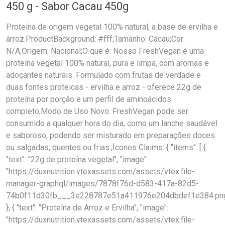
450 g - Sabor Cacau 450g
Proteína de origem vegetal 100% natural, a base de ervilha e
arroz.ProductBackground: #fff;Tamanho: Cacau;Cor:
N/A;Origem: Nacional;O que é: Nosso FreshVegan é uma
proteína vegetal 100% natural, pura e limpa, com aromas e
adoçantes naturais. Formulado com frutas de verdade e
duas fontes proteicas - ervilha e arroz - oferece 22g de
proteína por porção e um perfil de aminoácidos
completo;Modo de Uso Novo: FreshVegan pode ser
consumido a qualquer hora do dia, como um lanche saudável
e saboroso, podendo ser misturado em preparações doces
ou salgadas, quentes ou frias.;Ícones Claims: { "items": [ {
"text": "22g de proteína vegetal", "image":
"https://duxnutrition.vtexassets.com/assets/vtex.file-
manager-graphql/images/7878f76d-d583-417a-82d5-
74b0f11d30fb___3e228787e51a411976e204dbdef1e384.pn
}, { "text": "Proteína de Arroz e Ervilha", "image":
"https://duxnutrition.vtexassets.com/assets/vtex.file-