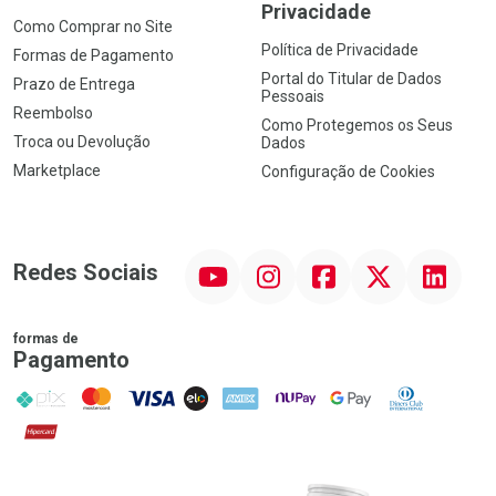
Privacidade
Como Comprar no Site
Política de Privacidade
Formas de Pagamento
Portal do Titular de Dados
Prazo de Entrega
Pessoais
Reembolso
Como Protegemos os Seus
Troca ou Devolução
Dados
Marketplace
Configuração de Cookies
YouTube
Instagram
Facebook
Twitter
Linkedin
Redes Sociais
formas de
Pagamento
PIX
MasterCard
VISA
ELO
AMEX
NuPay
Google Pay
Diners Club
Hipercard