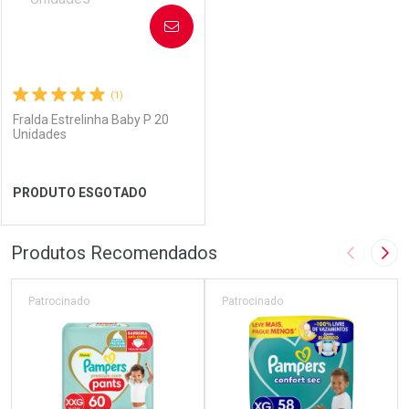
AVISE-ME
(1)
Fralda Estrelinha Baby P 20
Unidades
Ver Desconto Convênio
Ver Desconto Convênio
PRODUTO ESGOTADO
FECHAR
FECHAR
Produtos Recomendados
Imagem A
Pró
Laboratório
Por Menos
Patrocinado
Patrocinado