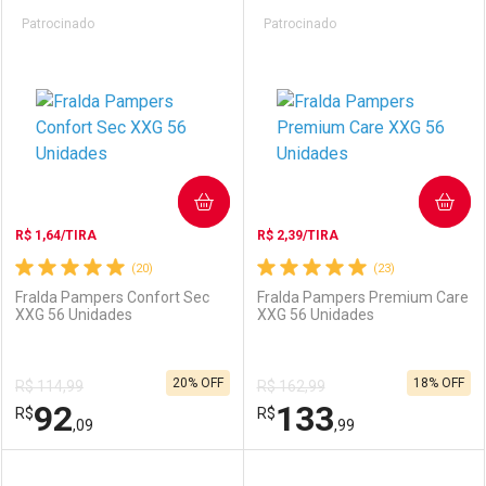
Prateleira
Patrocinado
Patrocinado
COMPRAR
COMPRAR
R$ 1,64/TIRA
R$ 2,39/TIRA
(20)
(23)
Fralda Pampers Confort Sec
Fralda Pampers Premium Care
XXG 56 Unidades
XXG 56 Unidades
20% OFF
18% OFF
R$ 114,99
R$ 162,99
92
133
R$
R$
,09
,99
FECHAR
FECHAR
F
F