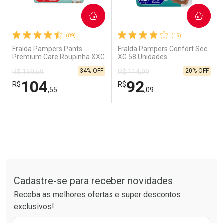
COMPRAR
COMPRAR
(89)
(19)
Fralda Pampers Pants
Fralda Pampers Confort Sec
Premium Care Roupinha XXG
XG 58 Unidades
60 Unidades
34% OFF
20% OFF
R$ 159,59
R$ 114,99
Ver Desconto Convênio
104
92
R$
R$
,55
,09
FECHAR
FECHAR
FEC
FEC
Laboratório
Laboratório
Por Menos
Por Menos
Tudo sobre a Drogarias Pacheco
Cadastre-se para receber novidades
Receba as melhores ofertas e super descontos
exclusivos!
Ativar Desconto
Ativar Desconto