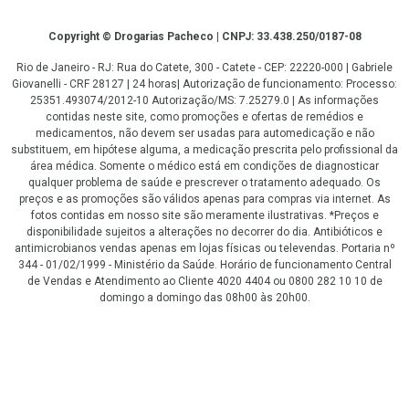
Copyright
Copyright © Drogarias Pacheco | CNPJ: 33.438.250/0187-08
Rio de Janeiro - RJ: Rua do Catete, 300 - Catete - CEP: 22220-000 | Gabriele
Giovanelli - CRF 28127 | 24 horas| Autorização de funcionamento: Processo:
25351.493074/2012-10 Autorização/MS: 7.25279.0 | As informações
contidas neste site, como promoções e ofertas de remédios e
medicamentos, não devem ser usadas para automedicação e não
substituem, em hipótese alguma, a medicação prescrita pelo profissional da
área médica. Somente o médico está em condições de diagnosticar
qualquer problema de saúde e prescrever o tratamento adequado. Os
preços e as promoções são válidos apenas para compras via internet. As
fotos contidas em nosso site são meramente ilustrativas. *Preços e
disponibilidade sujeitos a alterações no decorrer do dia. Antibióticos e
antimicrobianos vendas apenas em lojas físicas ou televendas. Portaria nº
344 - 01/02/1999 - Ministério da Saúde. Horário de funcionamento Central
de Vendas e Atendimento ao Cliente 4020 4404 ou 0800 282 10 10 de
domingo a domingo das 08h00 às 20h00.
LGPD Aceite os Cookies