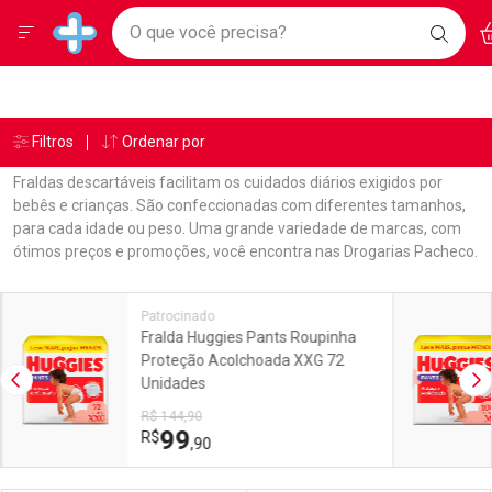
Drogarias Pacheco
Menu
Ac
Ir direto para a home
O que você precisa?
BAIXE
Baixe nosso APP e aproveite Ofertas Exclusivas!
BUSC
O AP
Navegue pela página
Ir direto para o conteúdo
Faça a sua busca
Ir direto para a busca
Ir direto para a conta
Ir direto para a ajuda
Âncoras
Breadcrumb
Filtros
Ordenar por
Drogarias Pacheco
Fraldas
ESTRELINHA
Ir direto para a notificações
Ir direto para o carrinho
Fraldas descartáveis facilitam os cuidados diários exigidos por
Ir direto para o menu
bebês e crianças. São confeccionadas com diferentes tamanhos,
para cada idade ou peso. Uma grande variedade de marcas, com
ótimos preços e promoções, você encontra nas Drogarias Pacheco.
Linkagens Internas em Destaque
Promoções em Destaque
Patrocinado
Fralda Huggies Pants Roupinha
Proteção Acolchoada XXG 72
Unidades
Imagem Anterior
Pr
R$ 144,90
99
R$
,90