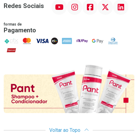
YouTube
Instagram
Facebook
Twitter
Linkedin
Redes Sociais
formas de
Pagamento
PIX
MasterCard
VISA
ELO
AMEX
NuPay
Google Pay
Diners Club
Hipercard
Promoção em Destaque
Voltar ao Topo