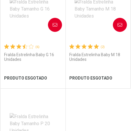
AVISE-ME
AVISE-ME
(6)
(2)
Fralda Estrelinha Baby G 16
Fralda Estrelinha Baby M 18
Unidades
Unidades
Ver Desconto Convênio
Ver Desconto Convênio
PRODUTO ESGOTADO
PRODUTO ESGOTADO
FECHAR
FECHAR
FEC
FEC
Laboratório
Por Menos
Laboratório
Por Menos