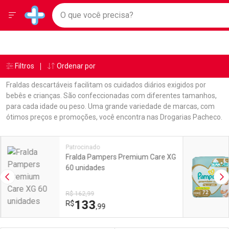
Drogarias Pacheco
Menu
Ir direto para a home
O que você precisa?
Baixe nosso APP e aproveite Ofertas Exclusivas!
Navegue pela página
Ir direto para o conteúdo
Faça a sua busca
Ir direto para a busca
Ir direto para a conta
Ir direto para a ajuda
Âncoras
Breadcrumb
Filtros
Ordenar por
Drogarias Pacheco
Fraldas
Confort Master
Ir direto para a notificações
Ir direto para o carrinho
Fraldas descartáveis facilitam os cuidados diários exigidos por
Ir direto para o menu
bebês e crianças. São confeccionadas com diferentes tamanhos,
para cada idade ou peso. Uma grande variedade de marcas, com
ótimos preços e promoções, você encontra nas Drogarias Pacheco.
Linkagens Internas em Destaque
Promoções em Destaque
Patrocinado
Fralda Pampers Premium Care XG
60 unidades
Imagem Anterior
Pr
R$ 162,99
133
R$
,99