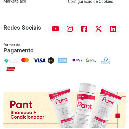
Marketplace
Configuração de Cookies
YouTube
Instagram
Facebook
Twitter
Linkedin
Redes Sociais
formas de
Pagamento
PIX
MasterCard
VISA
ELO
AMEX
NuPay
Google Pay
Diners Club
Hipercard
Promoção em Destaque