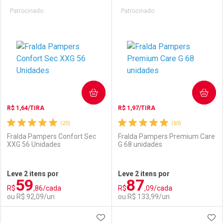
Prateleira
Patrocinado
Patrocinado
COMPRAR
COMPRAR
R$ 1,64/TIRA
R$ 1,97/TIRA
(20)
(50)
Fralda Pampers Confort Sec
Fralda Pampers Premium Care
XXG 56 Unidades
G 68 unidades
Leve 2 itens por
Leve 2 itens por
59
87
R$
,86/cada
R$
,09/cada
ou R$ 92,09/un
ou R$ 133,99/un
ADICIONAR AOS FAVORITOS
ADI
FECHAR
FECHAR
F
F