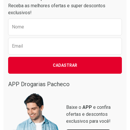
Receba as melhores ofertas e super descontos
exclusivos!
Preencha o formulário abaixo para receber 
Ativar Desconto
Ativar Desconto
Nome
Comprar sem Desconto
Comprar sem Desconto
Comprar sem Desconto
Comprar sem Desconto
Por R$ 117,50/cada
Por R$ 92,09/cada
Por R$ 117,50/cada
Por R$ 92,09/cada
Email
CADASTRAR
APP Drogarias Pacheco
Baixe o
APP
e confira
ofertas e descontos
exclusivos para você!