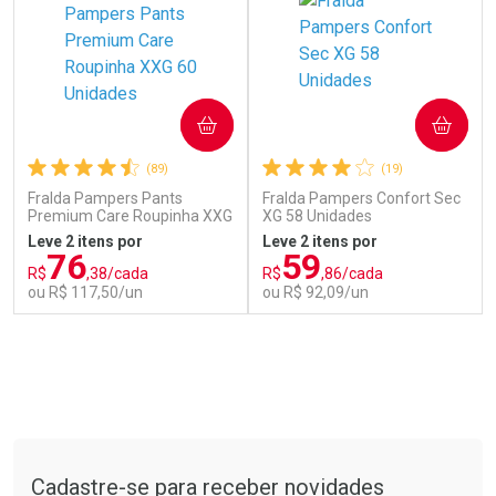
COMPRAR
COMPRAR
(89)
(19)
Fralda Pampers Pants
Fralda Pampers Confort Sec
Premium Care Roupinha XXG
XG 58 Unidades
60 Unidades
Leve 2 itens por
Leve 2 itens por
76
59
Ver Desconto Convênio
Ver Desconto Convênio
R$
,38/cada
R$
,86/cada
ou R$ 117,50/un
ou R$ 92,09/un
FECHAR
FECHAR
FEC
FEC
Laboratório
Laboratório
Por Menos
Por Menos
Tudo sobre a Drogarias Pacheco
Cadastre-se para receber novidades