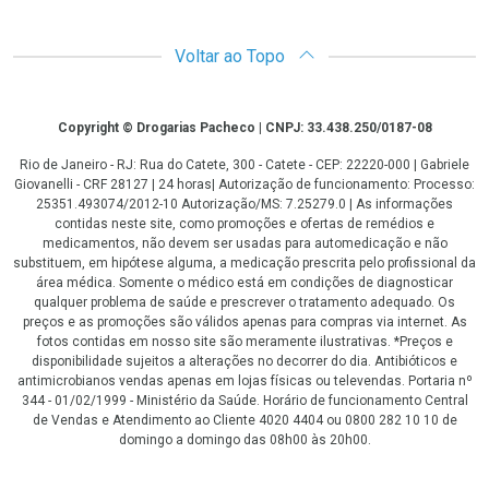
Voltar ao Topo
Copyright
Copyright © Drogarias Pacheco | CNPJ: 33.438.250/0187-08
Rio de Janeiro - RJ: Rua do Catete, 300 - Catete - CEP: 22220-000 | Gabriele
Giovanelli - CRF 28127 | 24 horas| Autorização de funcionamento: Processo:
25351.493074/2012-10 Autorização/MS: 7.25279.0 | As informações
contidas neste site, como promoções e ofertas de remédios e
medicamentos, não devem ser usadas para automedicação e não
substituem, em hipótese alguma, a medicação prescrita pelo profissional da
área médica. Somente o médico está em condições de diagnosticar
qualquer problema de saúde e prescrever o tratamento adequado. Os
preços e as promoções são válidos apenas para compras via internet. As
fotos contidas em nosso site são meramente ilustrativas. *Preços e
disponibilidade sujeitos a alterações no decorrer do dia. Antibióticos e
antimicrobianos vendas apenas em lojas físicas ou televendas. Portaria nº
344 - 01/02/1999 - Ministério da Saúde. Horário de funcionamento Central
de Vendas e Atendimento ao Cliente 4020 4404 ou 0800 282 10 10 de
domingo a domingo das 08h00 às 20h00.
LGPD Aceite os Cookies