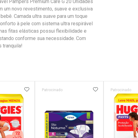
rtável Pampers Premium Care G 20 Unidades
om um novo revestimento, suave e exclusiva
o bebê. Camada ultra suave para um toque
nforto à pele com sistema ultra respirável
as fitas elásticas possui flexibilidade e
ustando conforme sua necessidade. Com
 tranquila!
FAVORITOS
ADICIONAR AOS FAVORITOS
ADICIONAR AOS 
Patrocinado
Patrocinado