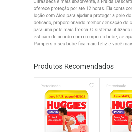
Ultrasseca e mais absorvente, a Fralda Desca
oferece proteção por até 12 horas. Ela conta c
loção com Aloe para ajudar a proteger a pele d
delicado, proporcionando melhor sensação de co
para uma pele mais fresca. O sistema utilizado n
esticam de acordo com o corpo do bebê, se aj
Pampers o seu bebê fica mais feliz e você mais
Produtos Recomendados
ADICIONAR AOS 
Patrocinado
Patrocinado