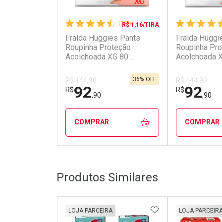
(387)
R$ 1,16/TIRA
Fralda Huggies Pants
Fralda Huggi
Roupinha Proteção
Roupinha Pro
Acolchoada XG 80
Acolchoada 
Unidades
Unidades
36% OFF
R$ 144,90
R$ 144,90
92
92
R$
R$
,90
,90
COMPRAR
COMPRAR
FECHAR
FECHAR
Produtos Similares
Laboratório
Laborató
Por Menos
Por Men
ADICIONAR AOS 
LOJA PARCEIRA
LOJA PARCEIR