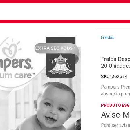
busca
isa?
Bread
Fraldas
Fralda Des
20 Unidade
362514
Pampers Premi
absorção pre
PRODUTO ES
Avise-M
Para ser avis