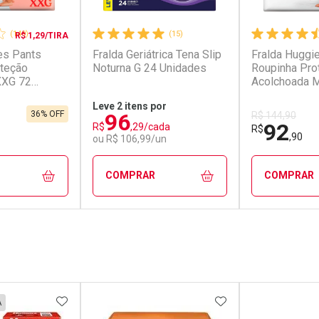
(149)
(15)
R$ 1,29/TIRA
es Pants
Fralda Geriátrica Tena Slip
Fralda Huggi
teção
Noturna G 24 Unidades
Roupinha Pro
XXG 72
Acolchoada 
Unidades
Leve 2 itens por
96
36% OFF
R$ 144,90
92
R$
,29/cada
R$
,90
ou R$ 106,99/un
COMPRAR
COMPRAR
FECHAR
FECHAR
FECHAR
FECHAR
rio
Laboratório
Laborató
os
Por Menos
Por Men
FAVORITOS
ADICIONAR AOS FAVORITOS
ADICIONAR AOS 
A