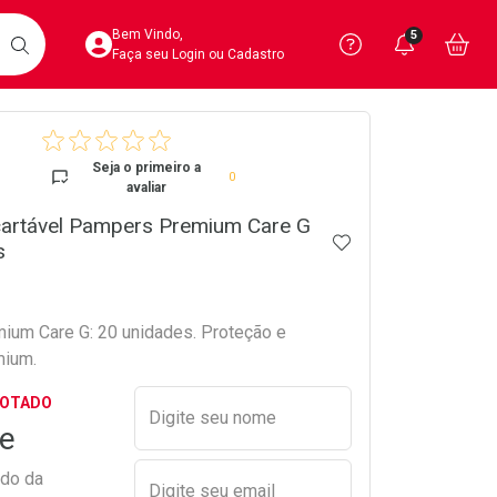
Acesse sua Conta
Precisa de 
Notific
Aces
Bem Vindo,
5
Você po
notifica
Vo
it
BUSCAR
Ver Recursos 
Faça seu Login ou Cadastro
crumb
Atendimento ao 
Seja o primeiro a
0
avaliar
Central de Ajud
cartável Pampers Premium Care G
ADICIONAR AOS 
Televendas
s
4020-4404
um Care G: 20 unidades. Proteção e
mium.
Preencher nome e email para s
GOTADO
Digite seu nome
e
ado da
Digite seu email