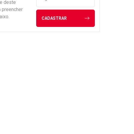
de deste
a preencher
aixo.
CADASTRAR