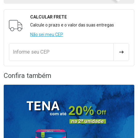
CALCULAR FRETE
Formulário para Calcular o Frete
Calcule o prazo e o valor das suas entregas
Não sei meu CEP
Informe seu CEP
CALCULA
Confira também