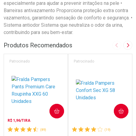
especialmente para ajudar a prevenir irritações na pele •
Barreiras antivazamento Proporciona proteção extra contra
vazamentos, garantindo sensação de conforto e segurança. •
Sistema antiodor Sistema que neutraliza o odor da urina,
contribuindo para seu bem-estar.
Produtos Recomendados
Imagem A
Pró
Patrocinado
Patrocinado
COMPRAR
COMPRAR
R$ 1,96/TIRA
(89)
(19)