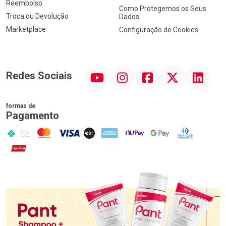
Reembolso
Como Protegemos os Seus
Troca ou Devolução
Dados
Marketplace
Configuração de Cookies
YouTube
Instagram
Facebook
Twitter
Linkedin
Redes Sociais
formas de
Pagamento
PIX
MasterCard
VISA
ELO
AMEX
NuPay
Google Pay
Diners Club
Hipercard
Promoção em Destaque