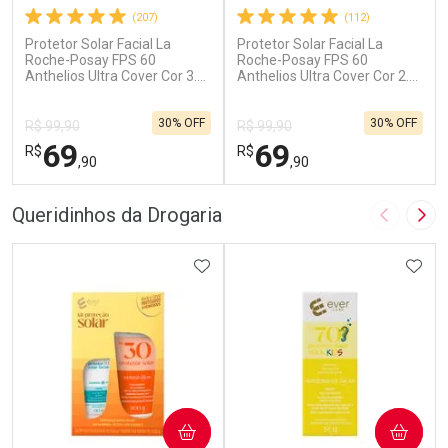
(207)
(112)
Protetor Solar Facial La
Protetor Solar Facial La
Roche-Posay FPS 60
Roche-Posay FPS 60
Anthelios Ultra Cover Cor 3.0
Anthelios Ultra Cover Cor 2.0
30g
30g
30% OFF
30% OFF
R$ 99,90
R$ 99,90
69
69
R$
R$
,90
,90
FECHAR
F
FECHAR
F
Queridinhos da Drogaria
Imagem A
Pró
Dermaclub
Dermaclub
Por Menos
ADICIONAR AOS FAVORITOS
Por Menos
ADIC
COMPRAR
COMPRAR