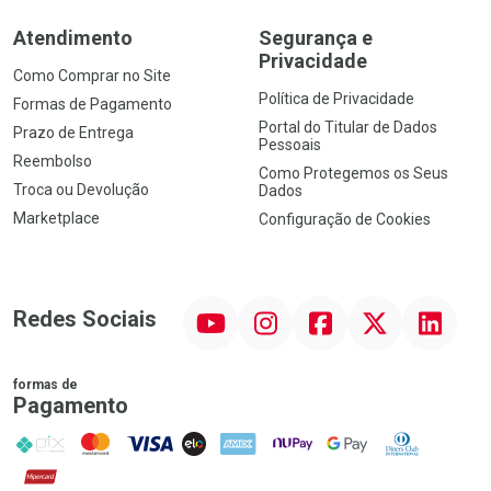
Atendimento
Segurança e
Privacidade
Como Comprar no Site
Política de Privacidade
Formas de Pagamento
Portal do Titular de Dados
Prazo de Entrega
Pessoais
Reembolso
Como Protegemos os Seus
Troca ou Devolução
Dados
Marketplace
Configuração de Cookies
YouTube
Instagram
Facebook
Twitter
Linkedin
Redes Sociais
formas de
Pagamento
PIX
MasterCard
VISA
ELO
AMEX
NuPay
Google Pay
Diners Club
Hipercard