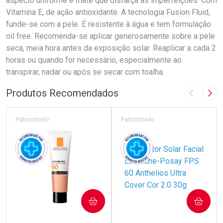
aspecto uniforme e mate que disfarça as imperfeições. Com
Vitamina E, de ação antioxidante. A tecnologia Fusion Fluid,
funde-se com a pele. É resistente à água e tem formulação
oil free. Recomenda-se aplicar generosamente sobre a pele
seca, meia hora antes da exposição solar. Reaplicar a cada 2
horas ou quando for necessário, especialmente ao
transpirar, nadar ou após se secar com toalha.
Produtos Recomendados
Imagem A
Pró
Patrocinado
Patrocinado
COMPRAR
COMPRAR