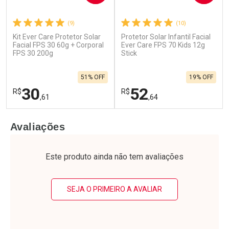
(9)
(10)
Ativar Desconto
Ativar Desconto
Kit Ever Care Protetor Solar
Protetor Solar Infantil Facial
Facial FPS 30 60g + Corporal
Ever Care FPS 70 Kids 12g
FPS 30 200g
Comprar sem Desconto
Stick
Comprar sem Desconto
Comprar sem Desconto
Comprar sem Desconto
Por R$ 69,90/cada
Por R$ 69,90/cada
Por R$ 69,90/cada
Por R$ 69,90/cada
51% OFF
19% OFF
30
52
R$
R$
,61
,64
FECHAR
F
FECHAR
F
Avaliações
Laboratório
Laboratório
Por Menos
Por Menos
Este produto ainda não tem avaliações
SEJA O PRIMEIRO A AVALIAR