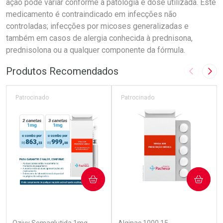
ação pode variar conforme a patologia e dose utilizada. Este
medicamento é contraindicado em infecções não
controladas; infecções por micoses generalizadas e
também em casos de alergia conhecida à prednisona,
prednisolona ou a qualquer componente da fórmula.
Produtos Recomendados
Imagem A
Pró
Patrocinado
Patrocinado
COMPRAR
COMPRAR
(5)
(4)