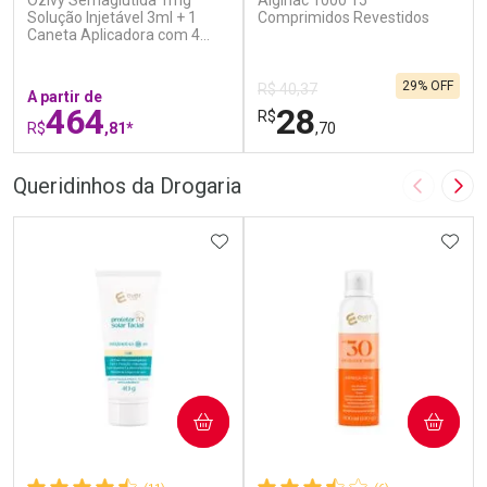
Ozivy Semaglutida 1mg
Alginac 1000 15
Solução Injetável 3ml + 1
Comprimidos Revestidos
Caneta Aplicadora com 4
Agulhas
29% OFF
R$ 40,37
A partir de
464
28
R$
R$
,81*
,70
FECHAR
F
FECHAR
F
Queridinhos da Drogaria
Imagem A
Pró
Laboratório
Laboratório
Por Menos
ADICIONAR AOS FAVORITOS
Por Menos
ADIC
COMPRAR
COMPRAR