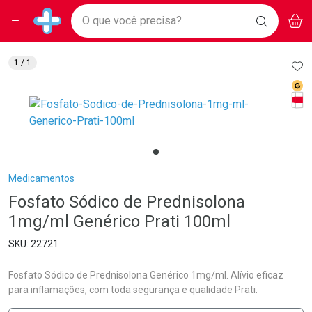
Drogarias Pacheco
Menu
Aces
Ir direto para a home
O que você precisa?
BAIXE
V
i
Baixe nosso APP e aproveite Ofertas Exclusivas!
BUSCAR
O APP
Navegue pela página
Ir direto para o conteúdo
Faça a sua busca
Ir direto para a busca
Ir direto para a conta
AD
1
/ 1
Ir direto para a ajuda
Med
Ir direto para a notificações
Tarj
Ir direto para o carrinho
Ir direto para o menu
Breadcrumb
Medicamentos
Fosfato Sódico de Prednisolona
1mg/ml Genérico Prati 100ml
22721
Fosfato Sódico de Prednisolona Genérico 1mg/ml. Alívio eficaz
para inflamações, com toda segurança e qualidade Prati.