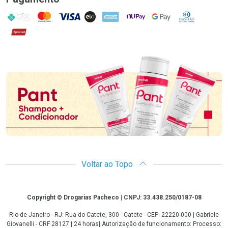
PIX
MasterCard
VISA
ELO
AMEX
NuPay
Google Pay
Diners Club
Hipercard
Promoção em Destaque
Voltar ao Topo
Copyright
Copyright © Drogarias Pacheco | CNPJ: 33.438.250/0187-08
Rio de Janeiro - RJ: Rua do Catete, 300 - Catete - CEP: 22220-000 | Gabriele
Giovanelli - CRF 28127 | 24 horas| Autorização de funcionamento: Processo: