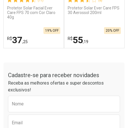
(11)
(6)
Protetor Solar Facial Ever
Protetor Solar Ever Care FPS
Ativar Desconto
Ativar Desconto
Care FPS 70 com Cor Claro
30 Aerossol 200ml
40g
Comprar sem Desconto
Comprar sem Desconto
Por R$ 664,02/cada
Por R$ 28,70/cada
Comprar sem Desconto
Comprar sem Desconto
19% OFF
20% OFF
Por R$ 664,02/cada
Por R$ 28,70/cada
37
55
R$
R$
,25
,19
FECHAR
F
FECHAR
F
Tudo sobre a Drogarias Pacheco
Laboratório
Laboratório
Por Menos
Por Menos
Cadastre-se para receber novidades
Receba as melhores ofertas e super descontos
exclusivos!
Preencha o formulário abaixo para receber 
Nome
Email