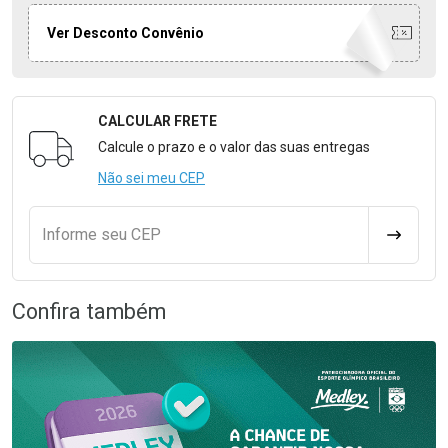
Ver Desconto Convênio
CALCULAR FRETE
Formulário para Calcular o Frete
Calcule o prazo e o valor das suas entregas
Não sei meu CEP
Informe seu CEP
CALCULA
Confira também