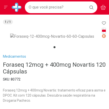
Drogarias Pacheco
Menu
Aces
Ir direto para a home
O que você precisa?
BAIXE
V
i
Baixe nosso APP e aproveite Ofertas Exclusivas!
BUSCAR
O APP
Navegue pela página
Ir direto para o conteúdo
Faça a sua busca
Ir direto para a busca
Ir direto para a conta
AD
1
/ 1
Ir direto para a ajuda
Tarj
Ir direto para a notificações
Med
Ir direto para o carrinho
Ir direto para o menu
Breadcrumb
Medicamentos
Foraseq 12mcg + 400mcg Novartis 120
Cápsulas
80772
Foraseq 12mcg + 400mcg Novartis: tratamento eficaz para asma e
DPOC. Kit com 120 cápsulas. Descubra saúde respiratória na
Drogaria Pacheco.