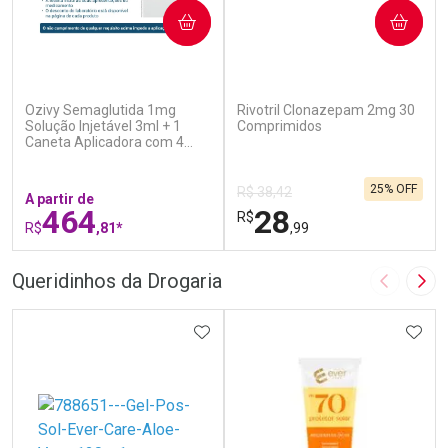
COMPRAR
COMPRAR
(7)
(1)
Ozivy Semaglutida 1mg
Rivotril Clonazepam 2mg 30
Solução Injetável 3ml + 1
Comprimidos
Caneta Aplicadora com 4
Agulhas
25% OFF
R$ 38,42
A partir de
464
28
R$
R$
,81*
,99
FECHAR
F
FECHAR
F
Queridinhos da Drogaria
Imagem A
Pró
Laboratório
Laboratório
Por Menos
ADICIONAR AOS FAVORITOS
Por Menos
ADIC