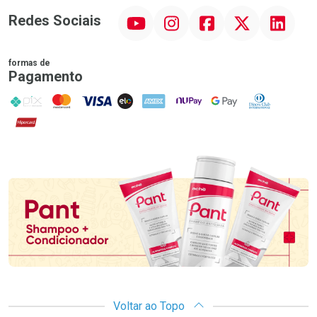
YouTube
Instagram
Facebook
Twitter
Linkedin
Redes Sociais
formas de
Pagamento
PIX
MasterCard
VISA
ELO
AMEX
NuPay
Google Pay
Diners Club
Hipercard
Promoção em Destaque
Voltar ao Topo