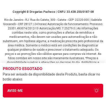
Copyright
Copyright © Drogarias Pacheco | CNPJ: 33.438.250/0187-08
Rio de Janeiro - RJ: Rua do Catete, 300 - Catete - CEP: 22220-000 | Gabriele
Giovanelli - CRF 28127 | 24 horas| Autorização de funcionamento: Processo:
25351.493074/2012-10 Autorização/MS: 7.25279.0 | As informações
contidas neste site, como promoções e ofertas de remédios e
medicamentos, não devem ser usadas para automedicação e não
substituem, em hipótese alguma, a medicação prescrita pelo profissional da
área médica. Somente o médico está em condições de diagnosticar
qualquer problema de saúde e prescrever o tratamento adequado. Os
preços e as promoções são válidos apenas para compras via internet. As
fotos contidas em nosso site são meramente ilustrativas. *Preços e
disponibilidade sujeitos a alterações no decorrer do dia. Antibióticos e
antimicrobianos vendas apenas em lojas físicas ou televendas. Portaria nº
PRODUTO ESGOTADO
344 - 01/02/1999 - Ministério da Saúde. Horário de funcionamento Central
Para ser avisado da disponibilidade deste Produto, basta clicar no
de Vendas e Atendimento ao Cliente 4020 4404 ou 0800 282 10 10 de
botão abaixo.
domingo a domingo das 08h00 às 20h00.
LGPD Aceite os Cookies
AVISE-ME