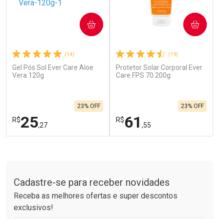
COMPRAR
COMPRAR
(14)
(19)
Gel Pós Sol Ever Care Aloe
Protetor Solar Corporal Ever
Ativar Desconto
Ativar Desconto
Vera 120g
Care FPS 70 200g
Comprar sem Desconto
Comprar sem Desconto
Por R$ 664,02/cada
Por R$ 28,99/cada
Comprar sem Desconto
Comprar sem Desconto
23% OFF
23% OFF
Por R$ 664,02/cada
Por R$ 28,99/cada
25
61
R$
R$
,27
,55
FECHAR
F
FECHAR
F
Tudo sobre a Drogarias Pacheco
Laboratório
Laboratório
Por Menos
Por Menos
Cadastre-se para receber novidades
Receba as melhores ofertas e super descontos
exclusivos!