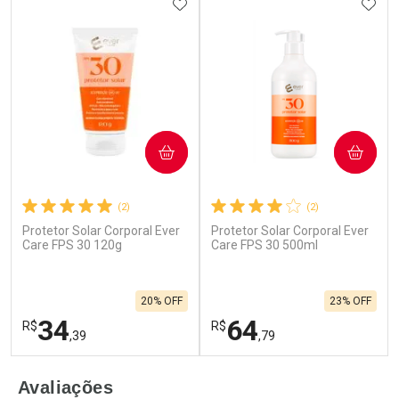
ADICIONAR AOS FAVORITOS
ADIC
COMPRAR
COMPRAR
(2)
(2)
Protetor Solar Corporal Ever
Protetor Solar Corporal Ever
Care FPS 30 120g
Care FPS 30 500ml
20% OFF
23% OFF
34
64
R$
R$
,39
,79
FECHAR
F
FECHAR
F
Avaliações