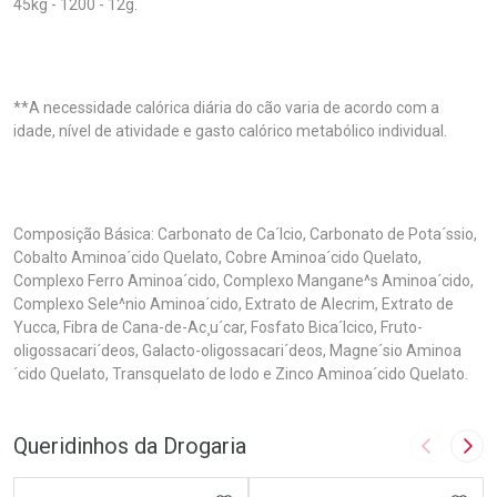
45kg - 1200 - 12g.
**A necessidade calórica diária do cão varia de acordo com a
idade, nível de atividade e gasto calórico metabólico individual.
Composição Básica: Carbonato de Ca´lcio, Carbonato de Pota´ssio,
Cobalto Aminoa´cido Quelato, Cobre Aminoa´cido Quelato,
Complexo Ferro Aminoa´cido, Complexo Mangane^s Aminoa´cido,
Complexo Sele^nio Aminoa´cido, Extrato de Alecrim, Extrato de
Yucca, Fibra de Cana-de-Ac¸u´car, Fosfato Bica´lcico, Fruto-
oligossacari´deos, Galacto-oligossacari´deos, Magne´sio Aminoa
´cido Quelato, Transquelato de Iodo e Zinco Aminoa´cido Quelato.
Queridinhos da Drogaria
Imagem A
Pró