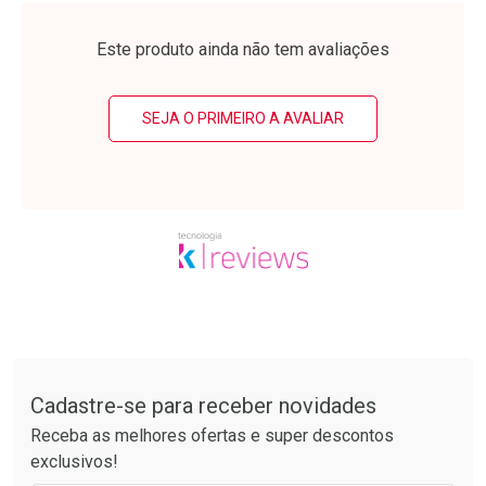
Laboratório
Laboratório
Por Menos
Por Menos
Este produto ainda não tem avaliações
SEJA O PRIMEIRO A AVALIAR
Ativar Desconto
Ativar Desconto
Comprar sem Desconto
Comprar sem Desconto
Tudo sobre a Drogarias Pacheco
Por R$ 34,39/cada
Por R$ 64,79/cada
Comprar sem Desconto
Comprar sem Desconto
Por R$ 34,39/cada
Por R$ 64,79/cada
Cadastre-se para receber novidades
Receba as melhores ofertas e super descontos
exclusivos!