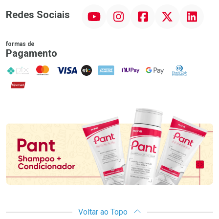
YouTube
Instagram
Facebook
Twitter
Linkedin
Redes Sociais
formas de
Pagamento
PIX
MasterCard
VISA
ELO
AMEX
NuPay
Google Pay
Diners Club
Hipercard
Promoção em Destaque
Voltar ao Topo