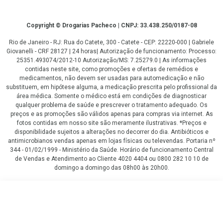
Copyright
Copyright © Drogarias Pacheco | CNPJ: 33.438.250/0187-08
Rio de Janeiro - RJ: Rua do Catete, 300 - Catete - CEP: 22220-000 | Gabriele
Giovanelli - CRF 28127 | 24 horas| Autorização de funcionamento: Processo:
25351.493074/2012-10 Autorização/MS: 7.25279.0 | As informações
contidas neste site, como promoções e ofertas de remédios e
medicamentos, não devem ser usadas para automedicação e não
substituem, em hipótese alguma, a medicação prescrita pelo profissional da
área médica. Somente o médico está em condições de diagnosticar
qualquer problema de saúde e prescrever o tratamento adequado. Os
preços e as promoções são válidos apenas para compras via internet. As
fotos contidas em nosso site são meramente ilustrativas. *Preços e
disponibilidade sujeitos a alterações no decorrer do dia. Antibióticos e
antimicrobianos vendas apenas em lojas físicas ou televendas. Portaria nº
344 - 01/02/1999 - Ministério da Saúde. Horário de funcionamento Central
de Vendas e Atendimento ao Cliente 4020 4404 ou 0800 282 10 10 de
domingo a domingo das 08h00 às 20h00.
LGPD Aceite os Cookies
R$ 146,90
COMPRAR
ou
5
x
de
R$ 29,38