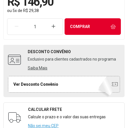
R$ 146,90
ou
5
x
de
R$ 29,38
REMOVER UMA UNIDADE
AUMENTAR UMA UNIDADE
COMPRAR
DESCONTO
CONVÊNIO
Exclusivo para clientes cadastrados no programa
Saiba Mais
Ver Desconto Convênio
CALCULAR FRETE
Formulário para Calcular o Frete
Calcule o prazo e o valor das suas entregas
Não sei meu CEP