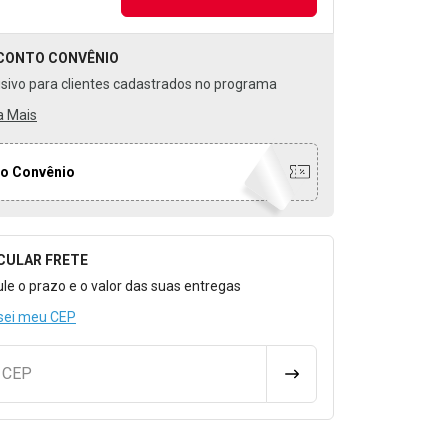
CONTO
CONVÊNIO
usivo para clientes cadastrados no programa
a Mais
o Convênio
CULAR FRETE
o para Calcular o Frete
ule o prazo e o valor das suas entregas
sei meu CEP
u CEP
CALCULAR FRETE