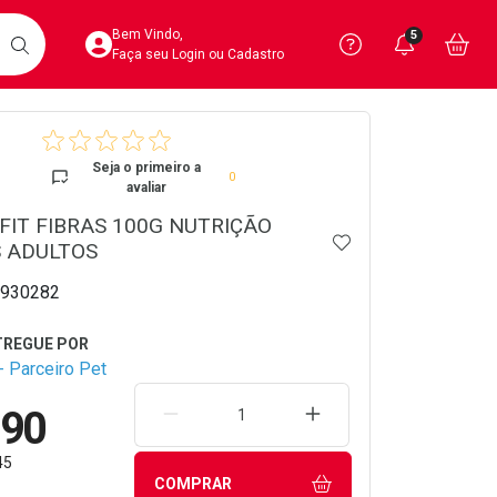
Acesse sua Conta
Precisa de 
Notific
Aces
Bem Vindo,
5
Você po
notifica
Vo
it
BUSCAR
Ver Recursos 
Faça seu Login ou Cadastro
crumb
Atendimento ao 
Seja o primeiro a
0
avaliar
Central de Ajud
FIT FIBRAS 100G NUTRIÇÃO
ADICIONAR AOS 
Televendas
 ADULTOS
4020-4404
930282
 Parceiro Pet
,90
REMOVER UMA UNIDADE
AUMENTAR UMA UNIDA
45
COMPRAR