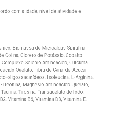
cordo com a idade, nível de atividade e
ênico, Biomassa de Microalgas Spirulina
 de Colina, Cloreto de Potássio, Cobalto
, Complexo Selênio Aminoácido, Cúrcuma,
noácido Quelato, Fibra de Cana-de-Açúcar,
to-oligossacarídeos, Isoleucina, L-Arginina,
, L-Treonina, Magnésio Aminoácido Quelato,
Taurina, Tirosina, Transquelato de Iodo,
B2, Vitamina B6, Vitamina D3, Vitamina E,