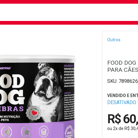
busca
isa?
Bread
Outros
FOOD DOG 
PARA CÃES
7898626
DESATIVADO -
R$ 60
ou
2
x
de
R$ 30,