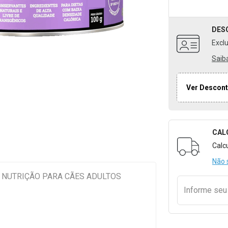
DES
Excl
Saib
Ver Descont
CAL
Formulári
Calc
Não 
G NUTRIÇÃO PARA CÃES ADULTOS
Informe se