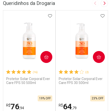
Queridinhos da Drogaria
Imagem A
Pró
ADICIONAR AOS FAVORITOS
ADIC
COMPRAR
COMPRAR
(16)
(2)
Protetor Solar Corporal Ever
Protetor Solar Corporal Ever
Care FPS 50 500ml
Care FPS 30 500ml
19% OFF
23% OFF
76
64
R$
R$
,94
,79