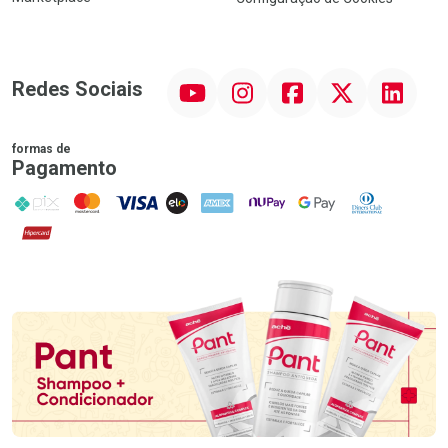
YouTube
Instagram
Facebook
Twitter
Linkedin
Redes Sociais
formas de
Pagamento
PIX
MasterCard
VISA
ELO
AMEX
NuPay
Google Pay
Diners Club
Hipercard
Promoção em Destaque