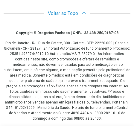
Voltar ao Topo
Copyright
Copyright © Drogarias Pacheco | CNPJ: 33.438.250/0187-08
Rio de Janeiro - RJ: Rua do Catete, 300 - Catete - CEP: 22220-000 | Gabriele
Giovanelli - CRF 28127 | 24 horas| Autorização de funcionamento: Processo:
25351.493074/2012-10 Autorização/MS: 7.25279.0 | As informações
contidas neste site, como promoções e ofertas de remédios e
medicamentos, não devem ser usadas para automedicação e não
substituem, em hipótese alguma, a medicação prescrita pelo profissional da
área médica. Somente o médico está em condições de diagnosticar
qualquer problema de saúde e prescrever o tratamento adequado. Os
preços e as promoções são válidos apenas para compras via internet. As
fotos contidas em nosso site são meramente ilustrativas. *Preços e
disponibilidade sujeitos a alterações no decorrer do dia. Antibióticos e
antimicrobianos vendas apenas em lojas físicas ou televendas. Portaria nº
344 - 01/02/1999 - Ministério da Saúde. Horário de funcionamento Central
de Vendas e Atendimento ao Cliente 4020 4404 ou 0800 282 10 10 de
domingo a domingo das 08h00 às 20h00.
LGPD Aceite os Cookies