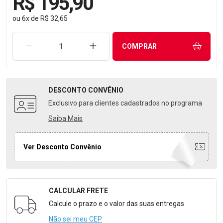
R$ 195,90
ou
6
x
de
R$ 32,65
REMOVER UMA UNIDADE
AUMENTAR UMA UNIDADE
COMPRAR
DESCONTO
CONVÊNIO
Exclusivo para clientes cadastrados no programa
Saiba Mais
Ver Desconto Convênio
CALCULAR FRETE
Formulário para Calcular o Frete
Calcule o prazo e o valor das suas entregas
Não sei meu CEP