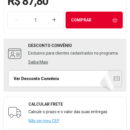
R$ 87,80
REMOVER UMA UNIDADE
AUMENTAR UMA UNIDADE
COMPRAR
DESCONTO
CONVÊNIO
Exclusivo para clientes cadastrados no programa
Saiba Mais
Ver Desconto Convênio
CALCULAR FRETE
Formulário para Calcular o Frete
Calcule o prazo e o valor das suas entregas
Não sei meu CEP