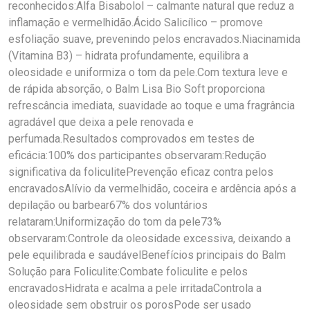
reconhecidos:Alfa Bisabolol – calmante natural que reduz a
inflamação e vermelhidão.Ácido Salicílico – promove
esfoliação suave, prevenindo pelos encravados.Niacinamida
(Vitamina B3) – hidrata profundamente, equilibra a
oleosidade e uniformiza o tom da pele.Com textura leve e
de rápida absorção, o Balm Lisa Bio Soft proporciona
refrescância imediata, suavidade ao toque e uma fragrância
agradável que deixa a pele renovada e
perfumada.Resultados comprovados em testes de
eficácia:100% dos participantes observaram:Redução
significativa da foliculitePrevenção eficaz contra pelos
encravadosAlívio da vermelhidão, coceira e ardência após a
depilação ou barbear67% dos voluntários
relataram:Uniformização do tom da pele73%
observaram:Controle da oleosidade excessiva, deixando a
pele equilibrada e saudávelBenefícios principais do Balm
Solução para Foliculite:Combate foliculite e pelos
encravadosHidrata e acalma a pele irritadaControla a
oleosidade sem obstruir os porosPode ser usado