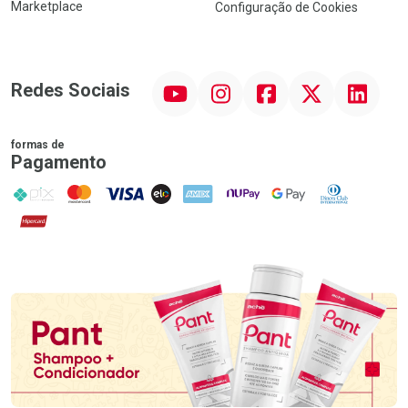
Marketplace
Configuração de Cookies
YouTube
Instagram
Facebook
Twitter
Linkedin
Redes Sociais
formas de
Pagamento
PIX
MasterCard
VISA
ELO
AMEX
NuPay
Google Pay
Diners Club
Hipercard
Promoção em Destaque