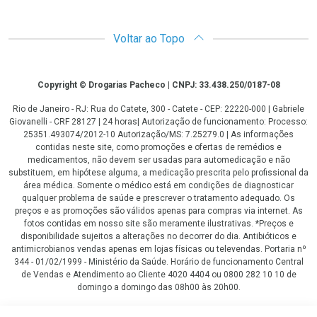
Voltar ao Topo
Copyright
Copyright © Drogarias Pacheco | CNPJ: 33.438.250/0187-08
Rio de Janeiro - RJ: Rua do Catete, 300 - Catete - CEP: 22220-000 | Gabriele
Giovanelli - CRF 28127 | 24 horas| Autorização de funcionamento: Processo:
25351.493074/2012-10 Autorização/MS: 7.25279.0 | As informações
contidas neste site, como promoções e ofertas de remédios e
medicamentos, não devem ser usadas para automedicação e não
substituem, em hipótese alguma, a medicação prescrita pelo profissional da
área médica. Somente o médico está em condições de diagnosticar
qualquer problema de saúde e prescrever o tratamento adequado. Os
preços e as promoções são válidos apenas para compras via internet. As
fotos contidas em nosso site são meramente ilustrativas. *Preços e
disponibilidade sujeitos a alterações no decorrer do dia. Antibióticos e
antimicrobianos vendas apenas em lojas físicas ou televendas. Portaria nº
344 - 01/02/1999 - Ministério da Saúde. Horário de funcionamento Central
de Vendas e Atendimento ao Cliente 4020 4404 ou 0800 282 10 10 de
domingo a domingo das 08h00 às 20h00.
LGPD Aceite os Cookies