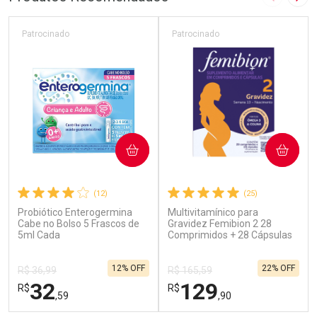
Imagem A
Pró
Patrocinado
Patrocinado
COMPRAR
COMPRAR
(12)
(25)
Probiótico Enterogermina
Multivitamínico para
Cabe no Bolso 5 Frascos de
Gravidez Femibion 2 28
5ml Cada
Comprimidos + 28 Cápsulas
12% OFF
22% OFF
R$ 36,99
R$ 165,59
32
129
R$
R$
,59
,90