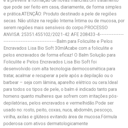
e a prevenir a formação de novas manchas.Um tratamento
que pode ser feito em casa, diariamente, de forma simples
e prática.ATENÇÃO: Produto destinado a pele de regiões
secas. Não utilize na região Interna Íntima ou de mucosa, por
serem regiões mais sensíveis do corpo.PROCESSO
ANVISA: 25351.455102/2021-42 AFE 208433-4--------------
-------------------------------Balm para Foliculite e Pelos
Encravados Lisa Bio Soft 30mlAcabe com a foliculite e
pelos encravados de forma eficaz! O Balm Solução para
Foliculite e Pelos Encravados Lisa Bio Soft foi
desenvolvido com alta tecnologia dermocosmética para
tratar, acalmar e recuperar a pele após a depilação ou o
barbear – seja com lâmina, aparelho elétrico ou cera.Ideal
para todos os tipos de pele, o balm é indicado tanto para
homens quanto mulheres que sofrem com irritações pós-
depilatórias, pelos encravados e vermelhidão.Pode ser
usado no: rosto, peito, coxas, nuca, abdomên, pescoço,
virilha, axilas e glúteos evitando área de mucosa.Fórmula
poderosa com ativos dermatologicamente