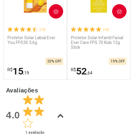
COMPRAR
COMPRAR
(15)
(10)
Protetor Solar Labial Ever
Protetor Solar Infantil Facial
You FPS30 3,6g
Ever Care FPS 70 Kids 12g
Stick
20% OFF
19% OFF
15
52
R$
R$
,19
,64
FECHAR
F
FECHAR
F
Avaliações
Laboratório
Laboratório
Por Menos
Por Menos
4.0
1
avaliação