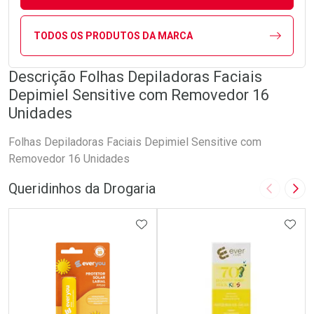
TODOS OS PRODUTOS DA MARCA
Descrição Folhas Depiladoras Faciais
Depimiel Sensitive com Removedor 16
Unidades
Folhas Depiladoras Faciais Depimiel Sensitive com
Removedor 16 Unidades
Queridinhos da Drogaria
Imagem A
Pró
ADICIONAR AOS FAVORITOS
ADIC