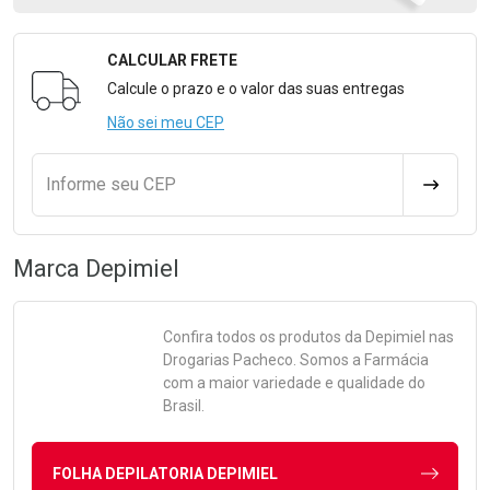
CALCULAR FRETE
Formulário para Calcular o Frete
Calcule o prazo e o valor das suas entregas
Não sei meu CEP
Informe seu CEP
CALCULA
Marca
Depimiel
Confira todos os produtos da
Depimiel
nas
Drogarias Pacheco. Somos a Farmácia
com a maior variedade e qualidade do
Brasil.
FOLHA DEPILATORIA DEPIMIEL