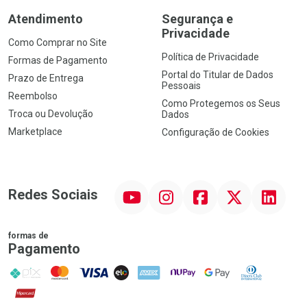
Atendimento
Segurança e
Privacidade
Como Comprar no Site
Política de Privacidade
Formas de Pagamento
Portal do Titular de Dados
Prazo de Entrega
Pessoais
Reembolso
Como Protegemos os Seus
Troca ou Devolução
Dados
Marketplace
Configuração de Cookies
YouTube
Instagram
Facebook
Twitter
Linkedin
Redes Sociais
formas de
Pagamento
PIX
MasterCard
VISA
ELO
AMEX
NuPay
Google Pay
Diners Club
Hipercard