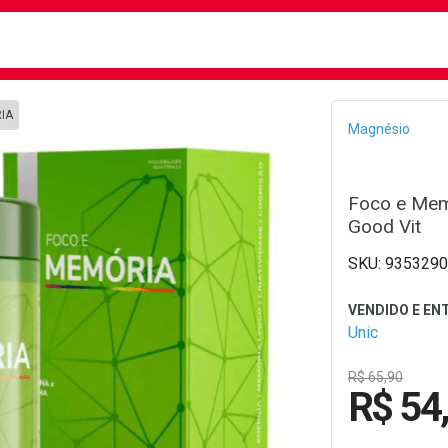
busca
isa?
RIA
Bread
Magnésio
Foco e Mem
Good Vit
9353290
Unic
R$ 65,90
R$ 54