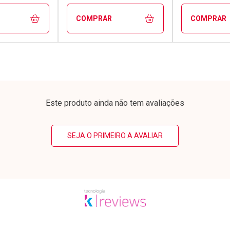
COMPRAR
COMPRAR
FECHAR
FECHAR
FECHAR
FECHAR
rio
Laboratório
Laborató
os
Por Menos
Por Men
Este produto ainda não tem avaliações
SEJA O PRIMEIRO A AVALIAR
conto
Ativar Desconto
Ativar Desc