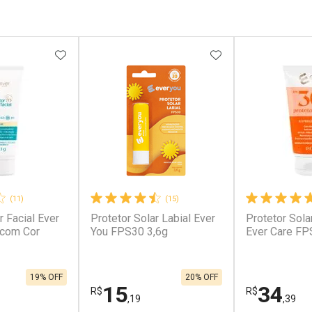
FAVORITOS
ADICIONAR AOS FAVORITOS
ADICIONAR AOS 
(11)
(15)
r Facial Ever
Protetor Solar Labial Ever
Protetor Sola
 com Cor
You FPS30 3,6g
Ever Care FP
19% OFF
20% OFF
15
34
R$
R$
,19
,39