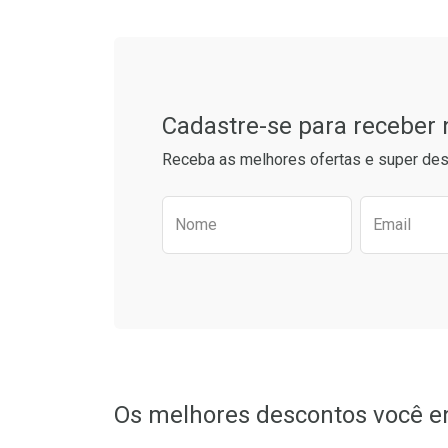
Tudo sobre a Drogarias 
Comprar sem Desconto
Comprar s
Comprar sem Desconto
Comprar s
Por R$ 34,39/cada
Por R$ 37,2
Por R$ 34,39/cada
Por R$ 37,2
Cadastre-se para receber
Receba as melhores ofertas e super des
Preencha o formulário aba
Nome
Email
Os melhores descontos você e