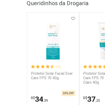
Queridinhos da Drogaria
ADICIONAR AOS 
(71)
Protetor Solar Facial Ever
Protetor Sola
Care FPS 70 40g
Care FPS 70
Claro 40g
20% OFF
34
37
R$
R$
,39
,25