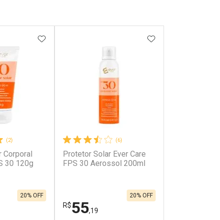
FAVORITOS
ADICIONAR AOS FAVORITOS
ADICIONAR AOS 
(2)
(6)
r Corporal
Protetor Solar Ever Care
S 30 120g
FPS 30 Aerossol 200ml
20% OFF
20% OFF
55
R$
,19