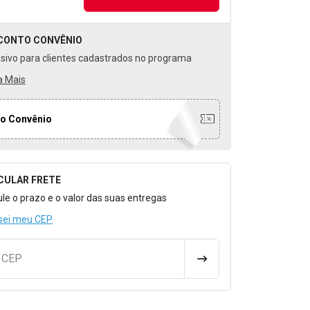
CONTO
CONVÊNIO
usivo para clientes cadastrados no programa
a Mais
o Convênio
CULAR FRETE
o para Calcular o Frete
ule o prazo e o valor das suas entregas
sei meu CEP
u CEP
CALCULAR FRETE