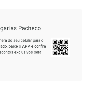
em Desconto
Comprar sem Desconto
em Desconto
Comprar sem Desconto
9/cada
Por R$ 55,19/cada
9/cada
Por R$ 55,19/cada
garias Pacheco
era do seu celular para o
lado, baixe o
APP
e confira
scontos exclusivos para