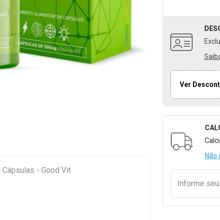
DES
Excl
Saib
Ver Descont
CAL
Formulári
Calc
Não 
Cápsulas - Good Vit
Informe se