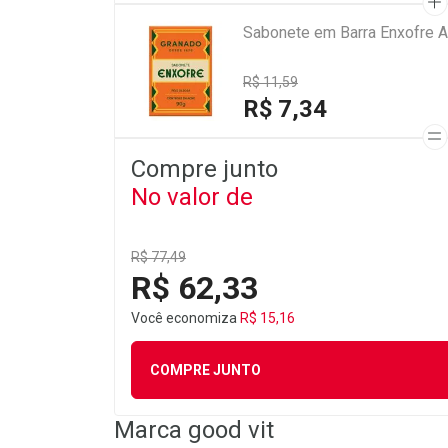
Sabonete em Barra Enxofre A
R$ 11,59
R$ 7,34
Compre junto
No valor de
R$ 77,49
R$ 62,33
Você economiza
R$ 15,16
COMPRE JUNTO
Marca
good vit