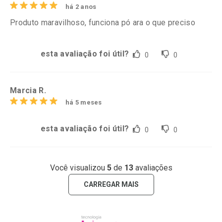
há 2 anos
Produto maravilhoso, funciona pó ara o que preciso
esta avaliação foi útil?
0
0
Marcia R.
há 5 meses
esta avaliação foi útil?
0
0
Você visualizou
5
de
13
avaliações
CARREGAR MAIS