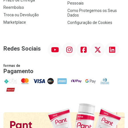
Prazo de Entrega
Pessoais
Reembolso
Como Protegemos os Seus
Troca ou Devolução
Dados
Marketplace
Configuração de Cookies
YouTube
Instagram
Facebook
Twitter
Linkedin
Redes Sociais
formas de
Pagamento
PIX
MasterCard
VISA
ELO
AMEX
NuPay
Google Pay
Diners Club
Hipercard
Promoção em Destaque