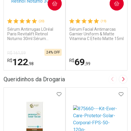
COMPRAR
COMPRAR
(20)
(19)
Sérum Antirrugas LOréal
Sérum Facial Antimarcas
Paris Revitalift Retinol
Garnier Uniform & Matte
Noturno 30ml Sérum
Vitamina C Efeito Matte 15ml
Antirrugas L'Oréal Paris
Revitalift Retinol Noturno
30ml
24% OFF
R$ 161,59
122
69
R$
R$
,98
,99
FECHAR
F
FECHAR
F
Queridinhos da Drogaria
Imagem A
Pró
Laboratório
Laboratório
Por Menos
ADICIONAR AOS FAVORITOS
Por Menos
ADIC