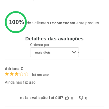
100%
dos clientes
recomendam
este produto
Detalhes das avaliações
Ativar Desconto
Ativar Desconto
Ordenar por
Comprar sem Desconto
Comprar sem Desconto
Por R$ 37,25/cada
Por R$ 50,25/cada
Comprar sem Desconto
Comprar sem Desconto
Por R$ 37,25/cada
Por R$ 50,25/cada
Adriana C.
há um ano
Ainda não fiz uso
esta avaliação foi útil?
0
0