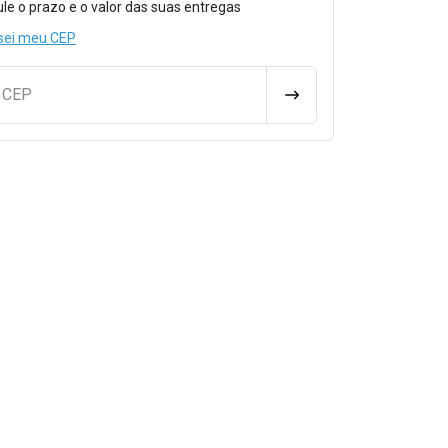
ule o prazo e o valor das suas entregas
sei meu CEP
u CEP
CALCULAR FRETE