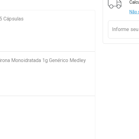
Calc
Não 
5 Cápsulas
Informe se
pirona Monoidratada 1g Genérico Medley