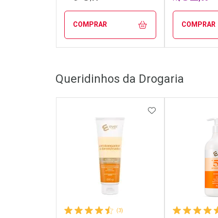
COMPRAR
COMPRAR
FECHAR
FECHAR
Queridinhos da Drogaria
Laboratório
Laborató
Por Menos
Por Men
ADICIONAR AOS 
(3)