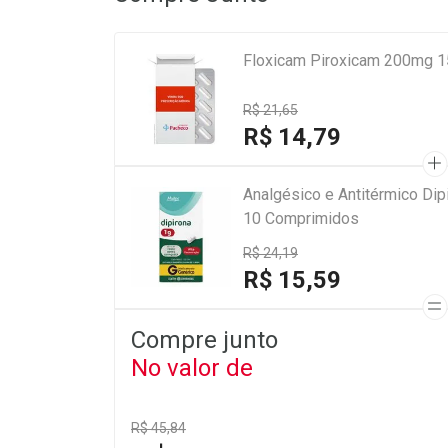
Floxicam Piroxicam 200mg 1
R$ 21,65
R$ 14,79
Analgésico e Antitérmico Di
10 Comprimidos
R$ 24,19
R$ 15,59
Compre junto
No valor de
R$ 45,84