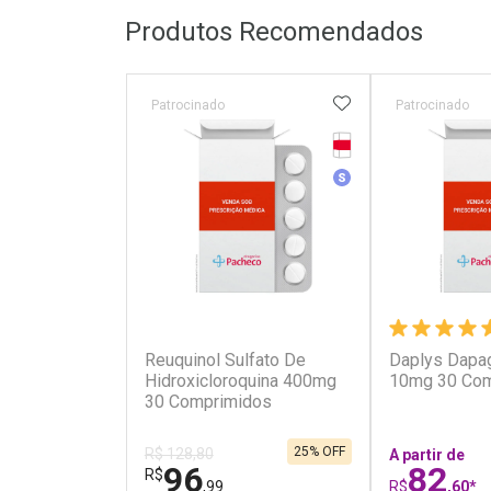
Produtos Recomendados
ADICIONAR AOS 
Patrocinado
Patrocinado
Tarja Vermelha
Medicamento Simila
(2)
Reuquinol Sulfato De
Daplys Dapag
Hidroxicloroquina 400mg
10mg 30 Com
30 Comprimidos
25% OFF
R$ 128,80
A partir de
96
82
R$
,99
R$
,60*