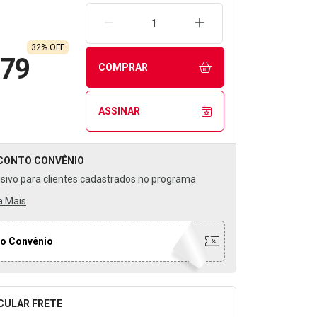
REMOVER UMA UNIDADE
AUMENTAR UMA UNIDA
32% OFF
,79
COMPRAR
ASSINAR
CONTO
CONVÊNIO
usivo para clientes cadastrados no programa
a Mais
o Convênio
CULAR FRETE
o para Calcular o Frete