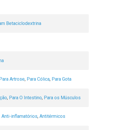
am Betaciclodextrina
ha
Para Artrose
,
Para Cólica
,
Para Gota
ação
,
Para O Intestino
,
Para os Músculos
,
Anti-inflamatórios
,
Antitérmicos