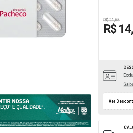
R$ 21,65
R$ 14
DES
Excl
Saib
Ver Descont
CAL
Formulári