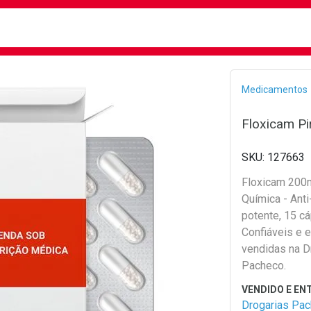
busca
isa?
Bread
Medicamentos
Floxicam P
127663
Floxicam 200
Química - Anti
potente, 15 cá
Confiáveis e e
vendidas na D
Pacheco.
Drogarias Pa