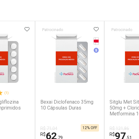
FAVORITOS
ADICIONAR AOS FAVORITOS
ADICIONAR AOS 
Patrocinado
Patrocinado
Tarja Vermelha
r
Medicamento Simila
(1)
(2)
liflozina
Bexai Diclofenaco 35mg
Sitglu Met Sit
primidos
10 Cápsulas Duras
50mg + Clori
Metformina 
Comprimidos
12% OFF
R$ 71,04
R$ 121,86
62
97
R$
R$
,79
,51