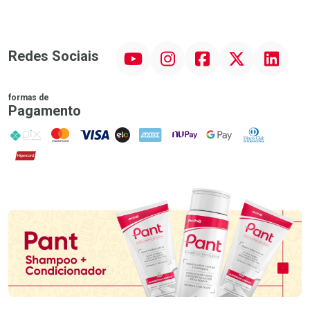
YouTube
Instagram
Facebook
Twitter
Linkedin
Redes Sociais
formas de
Pagamento
PIX
MasterCard
VISA
ELO
AMEX
NuPay
Google Pay
Diners Club
Hipercard
Promoção em Destaque