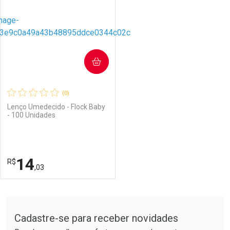
COMPRAR
(0)
Lenço Umedecido - Flock Baby
- 100 Unidades
14
R$
,03
FECHAR
FECHAR
Tudo sobre a Drogarias Pacheco
Cadastre-se para receber novidades
Laboratório
Por Menos