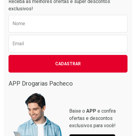
Receba as melhores ofertas e super descontos
exclusivos!
Preencha o formulário abaixo para receber 
Nome
Email
CADASTRAR
Ativar Desconto
Comprar sem Desconto
APP Drogarias Pacheco
Comprar sem Desconto
Por R$ 14,03/cada
Por R$ 14,03/cada
Baixe o
APP
e confira
ofertas e descontos
exclusivos para você!