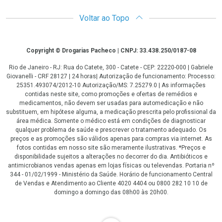
Voltar ao Topo
Copyright
Copyright © Drogarias Pacheco | CNPJ: 33.438.250/0187-08
Rio de Janeiro - RJ: Rua do Catete, 300 - Catete - CEP: 22220-000 | Gabriele
Giovanelli - CRF 28127 | 24 horas| Autorização de funcionamento: Processo:
25351.493074/2012-10 Autorização/MS: 7.25279.0 | As informações
contidas neste site, como promoções e ofertas de remédios e
medicamentos, não devem ser usadas para automedicação e não
substituem, em hipótese alguma, a medicação prescrita pelo profissional da
área médica. Somente o médico está em condições de diagnosticar
qualquer problema de saúde e prescrever o tratamento adequado. Os
preços e as promoções são válidos apenas para compras via internet. As
fotos contidas em nosso site são meramente ilustrativas. *Preços e
disponibilidade sujeitos a alterações no decorrer do dia. Antibióticos e
antimicrobianos vendas apenas em lojas físicas ou televendas. Portaria nº
344 - 01/02/1999 - Ministério da Saúde. Horário de funcionamento Central
de Vendas e Atendimento ao Cliente 4020 4404 ou 0800 282 10 10 de
domingo a domingo das 08h00 às 20h00.
LGPD Aceite os Cookies