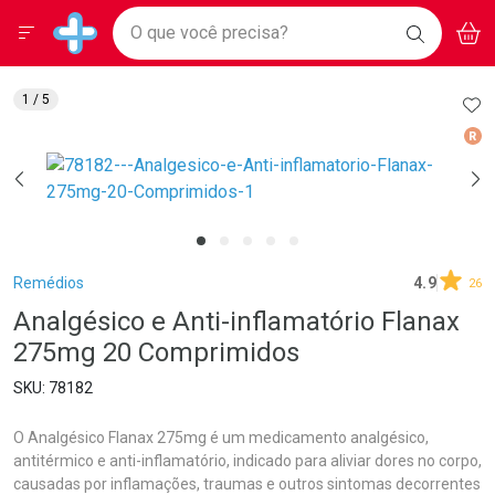
Drogarias Pacheco
Menu
Aces
Ir direto para a home
O que você precisa?
BAIXE
V
i
Baixe nosso APP e aproveite Ofertas Exclusivas!
BUSCAR
O APP
Navegue pela página
Ir direto para o conteúdo
Faça a sua busca
Ir direto para a busca
Ir direto para a conta
AD
1
/ 5
Ir direto para a ajuda
Med
Ir direto para a notificações
Ir direto para o carrinho
Ir direto para o menu
Breadcrumb
Remédios
4.9
26
Analgésico e Anti-inflamatório Flanax
275mg 20 Comprimidos
78182
O Analgésico Flanax 275mg é um medicamento analgésico,
antitérmico e anti-inflamatório, indicado para aliviar dores no corpo,
causadas por inflamações, traumas e outros sintomas decorrentes