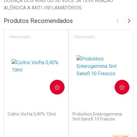
DOENÇA DOS RINS OU SE VOCÊ JÁ TEVE REAÇÃO
ALÉRGICA A ANTI-INFLAMATÓRIOS.
Produtos Recomendados
Imagem A
Pró
Patrocinado
Patrocinado
COMPRAR
COMPRAR
(142)
(254)
Colírio Viofta 0,40% 10ml
Probiótico Enterogermina
5ml Sanofi 10 Frascos