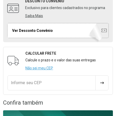
DESCONTO
CONVÊNIO
Exclusivo para clientes cadastrados no programa
Saiba Mais
Ver Desconto Convênio
CALCULAR FRETE
Formulário para Calcular o Frete
Calcule o prazo e o valor das suas entregas
Não sei meu CEP
Informe seu CEP
CALCULA
Confira também