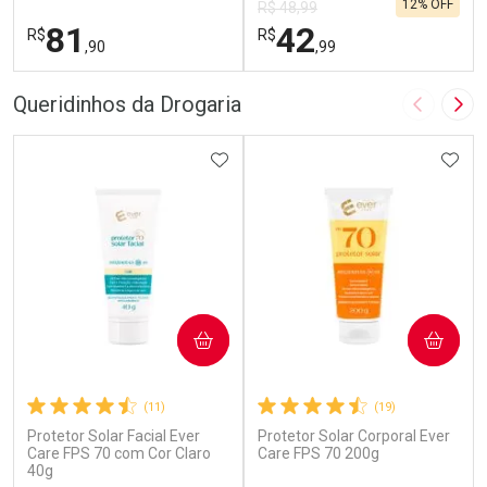
12% OFF
R$ 48,99
81
42
R$
R$
,90
,99
FECHAR
F
FECHAR
F
Queridinhos da Drogaria
Imagem A
Pró
Laboratório
Laboratório
Por Menos
ADICIONAR AOS FAVORITOS
Por Menos
ADIC
COMPRAR
COMPRAR
(11)
(19)
Protetor Solar Facial Ever
Protetor Solar Corporal Ever
Ativar Desconto
Ativar Desconto
Care FPS 70 com Cor Claro
Care FPS 70 200g
40g
Comprar sem Desconto
Comprar sem Desconto