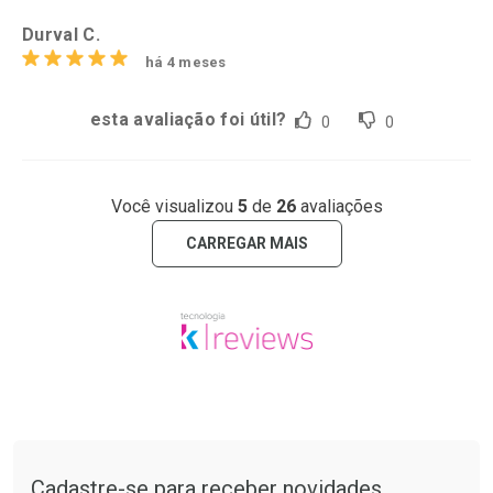
Durval C.
há 4 meses
esta avaliação foi útil?
0
0
Você visualizou
5
de
26
avaliações
CARREGAR MAIS
Tudo sobre a Drogarias Pacheco
Cadastre-se para receber novidades