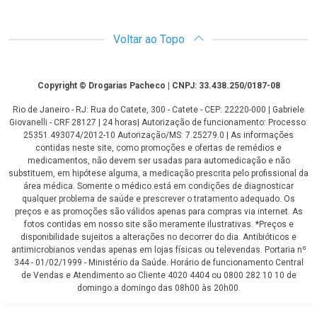
Voltar ao Topo
Copyright
Copyright © Drogarias Pacheco | CNPJ: 33.438.250/0187-08
Rio de Janeiro - RJ: Rua do Catete, 300 - Catete - CEP: 22220-000 | Gabriele
Giovanelli - CRF 28127 | 24 horas| Autorização de funcionamento: Processo:
25351.493074/2012-10 Autorização/MS: 7.25279.0 | As informações
contidas neste site, como promoções e ofertas de remédios e
medicamentos, não devem ser usadas para automedicação e não
substituem, em hipótese alguma, a medicação prescrita pelo profissional da
área médica. Somente o médico está em condições de diagnosticar
qualquer problema de saúde e prescrever o tratamento adequado. Os
preços e as promoções são válidos apenas para compras via internet. As
fotos contidas em nosso site são meramente ilustrativas. *Preços e
disponibilidade sujeitos a alterações no decorrer do dia. Antibióticos e
antimicrobianos vendas apenas em lojas físicas ou televendas. Portaria nº
344 - 01/02/1999 - Ministério da Saúde. Horário de funcionamento Central
de Vendas e Atendimento ao Cliente 4020 4404 ou 0800 282 10 10 de
domingo a domingo das 08h00 às 20h00.
LGPD Aceite os Cookies