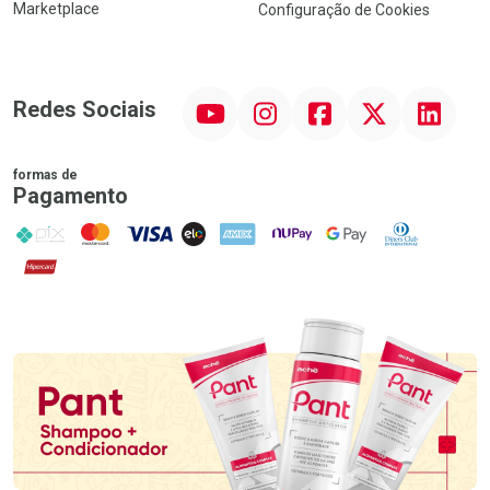
Marketplace
Configuração de Cookies
YouTube
Instagram
Facebook
Twitter
Linkedin
Redes Sociais
formas de
Pagamento
PIX
MasterCard
VISA
ELO
AMEX
NuPay
Google Pay
Diners Club
Hipercard
Promoção em Destaque