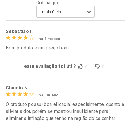
Ordenar por
Comprar sem Desconto
Comprar sem Desconto
Por R$ 37,25/cada
Por R$ 61,55/cada
Comprar sem Desconto
Comprar sem Desconto
Por R$ 37,25/cada
Por R$ 61,55/cada
Sebastião l.
há 8 meses
Bom produto e um preço bom
esta avaliação foi útil?
0
0
Claudio N.
há um ano
O produto possui boa eficácia, especialmente, quanto a
aliviar a dor, porém se mostrou insuficiente para
eliminar a inflação que tenho na região do calcanhar.