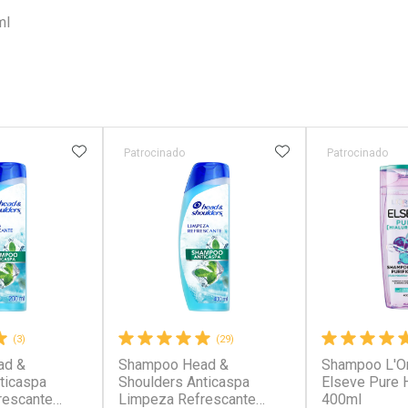
ml
FAVORITOS
ADICIONAR AOS FAVORITOS
ADICIONAR AOS 
Patrocinado
Patrocinado
(3)
(29)
ad &
Shampoo Head &
Shampoo L'Or
ticaspa
Shoulders Anticaspa
Elseve Pure H
rescante
Limpeza Refrescante
400ml