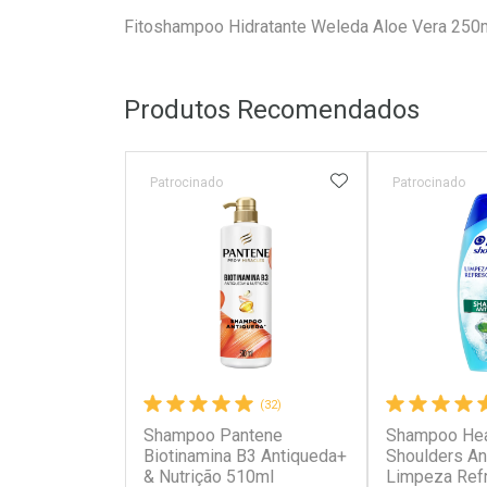
Fitoshampoo Hidratante Weleda Aloe Vera 250
Produtos Recomendados
ADICIONAR AOS 
Patrocinado
Patrocinado
(32)
Shampoo Pantene
Shampoo He
Biotinamina B3 Antiqueda+
Shoulders An
& Nutrição 510ml
Limpeza Ref