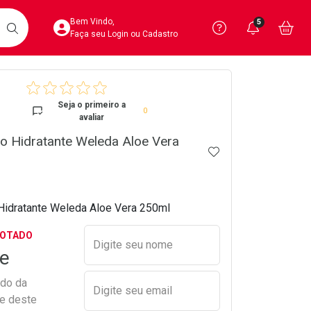
Acesse sua Conta
Precisa de 
Notific
Aces
Bem Vindo,
5
Você po
notifica
Vo
it
BUSCAR
Ver Recursos 
Faça seu Login ou Cadastro
crumb
Atendimento ao 
Seja o primeiro a
0
avaliar
Central de Ajud
o Hidratante Weleda Aloe Vera
ADICIONAR AOS 
Televendas
4020-4404
idratante Weleda Aloe Vera 250ml
Preencher nome e email para s
GOTADO
Digite seu nome
e
ado da
Digite seu email
de deste