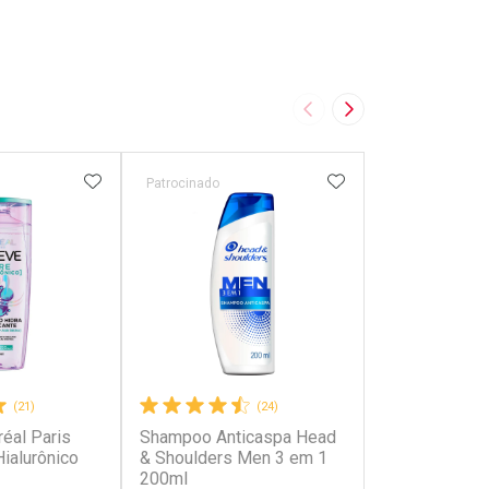
Imagem Anterior
Próxima Imagem
FAVORITOS
ADICIONAR AOS FAVORITOS
ADICIONAR AOS 
Patrocinado
Patrocinado
(21)
(24)
éal Paris
Shampoo Anticaspa Head
Shampoo Pan
ialurônico
& Shoulders Men 3 em 1
Molecular 51
200ml