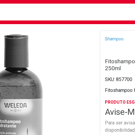
busca
isa?
Bread
Shampoo
Fitoshampo
250ml
857700
Fitoshampoo H
PRODUTO ES
Avise-M
Para ser avis
disponibilida