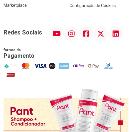
Marketplace
Configuração de Cookies
YouTube
Instagram
Facebook
Twitter
Linkedin
Redes Sociais
formas de
Pagamento
PIX
MasterCard
VISA
ELO
AMEX
NuPay
Google Pay
Diners Club
Hipercard
Promoção em Destaque