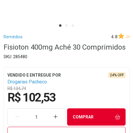
Breadcrumb
Remédios
4.8
29
Fisioton 400mg Aché 30 Comprimidos
285480
24% OFF
Drogarias Pacheco
R$ 134,74
R$ 102,53
REMOVER UMA UNIDADE
AUMENTAR UMA UNIDADE
COMPRAR