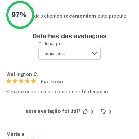
97%
dos clientes
recomendam
este produto
Detalhes das avaliações
Ativar Desconto
Ativar Desconto
Ordenar por
Comprar sem Desconto
Comprar sem Desconto
Por R$ 63,99/cada
Por R$ 41,27/cada
Comprar sem Desconto
Comprar sem Desconto
Por R$ 63,99/cada
Por R$ 41,27/cada
Wellington C.
há 6 meses
Sempre compro muito bom esse fitoterápico
esta avaliação foi útil?
0
0
Maria e.