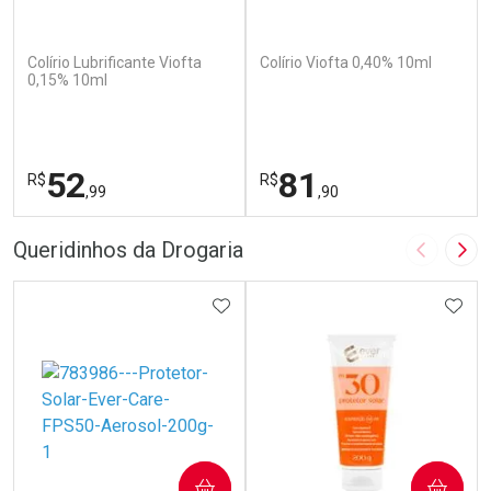
(110)
(142)
Colírio Lubrificante Viofta
Colírio Viofta 0,40% 10ml
0,15% 10ml
52
81
R$
R$
,99
,90
FECHAR
F
FECHAR
F
Queridinhos da Drogaria
Imagem A
Pró
Laboratório
Laboratório
Por Menos
ADICIONAR AOS FAVORITOS
Por Menos
ADIC
COMPRAR
COMPRAR