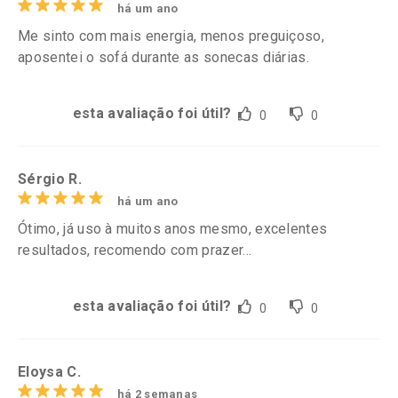
há um ano
Me sinto com mais energia, menos preguiçoso,
aposentei o sofá durante as sonecas diárias.
esta avaliação foi útil?
0
0
Sérgio R.
há um ano
Ótimo, já uso à muitos anos mesmo, excelentes
resultados, recomendo com prazer...
esta avaliação foi útil?
0
0
Eloysa C.
há 2 semanas