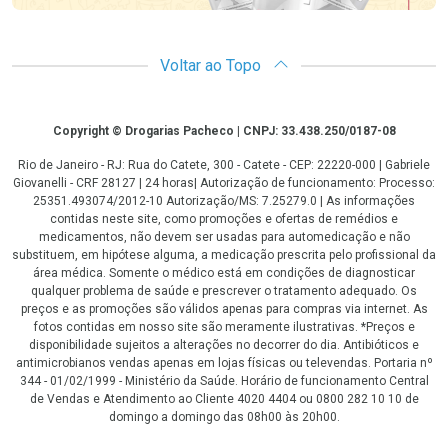
Voltar ao Topo
Copyright
Copyright © Drogarias Pacheco | CNPJ: 33.438.250/0187-08
Rio de Janeiro - RJ: Rua do Catete, 300 - Catete - CEP: 22220-000 | Gabriele
Giovanelli - CRF 28127 | 24 horas| Autorização de funcionamento: Processo:
25351.493074/2012-10 Autorização/MS: 7.25279.0 | As informações
contidas neste site, como promoções e ofertas de remédios e
medicamentos, não devem ser usadas para automedicação e não
substituem, em hipótese alguma, a medicação prescrita pelo profissional da
área médica. Somente o médico está em condições de diagnosticar
qualquer problema de saúde e prescrever o tratamento adequado. Os
preços e as promoções são válidos apenas para compras via internet. As
fotos contidas em nosso site são meramente ilustrativas. *Preços e
disponibilidade sujeitos a alterações no decorrer do dia. Antibióticos e
antimicrobianos vendas apenas em lojas físicas ou televendas. Portaria nº
344 - 01/02/1999 - Ministério da Saúde. Horário de funcionamento Central
de Vendas e Atendimento ao Cliente 4020 4404 ou 0800 282 10 10 de
domingo a domingo das 08h00 às 20h00.