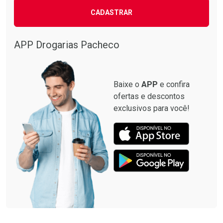
CADASTRAR
Ativar Desconto
Comprar sem Desconto
APP Drogarias Pacheco
Ver Desconto Convênio
Comprar sem Desconto
Por R$ 119,99/cada
Por R$ 119,99/cada
Baixe o
APP
e confira
ofertas e descontos
exclusivos para você!