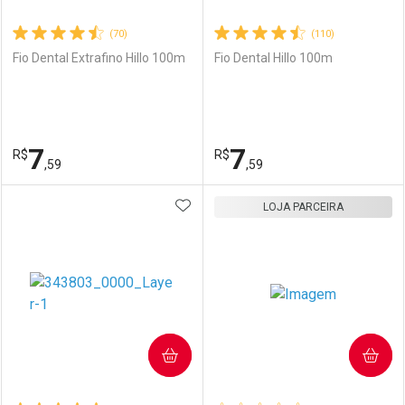
(70)
(110)
Fio Dental Extrafino Hillo 100m
Fio Dental Hillo 100m
7
7
R$
R$
,59
,59
ADICIONAR AOS FAVORITOS
FECHAR
FECHAR
LOJA PARCEIRA
F
F
Laboratório
Por Menos
Laboratório
Por Menos
COMPRAR
COMPRAR