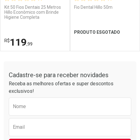
Kit 50 Fios Dentais 25 Metros
Fio Dental Hillo 50m
Hillo Econômico com Brinde
Higiene Completa
Ativar Desconto
Ativar Desconto
PRODUTO ESGOTADO
Comprar sem Desconto
Comprar sem Desconto
119
R$
Comprar sem Desconto
Comprar sem Desconto
Por R$ 39,99/cada
Por R$ 39,99/cada
,99
Por R$ 39,99/cada
Por R$ 39,99/cada
FECHAR
FECHAR
FEC
FEC
Tudo sobre a Drogarias Pacheco
Cadastre-se para receber novidades
Laboratório
Por Menos
Laboratório
Por Menos
Receba as melhores ofertas e super descontos
exclusivos!
Preencha o formulário abaixo para receber 
Nome
Email