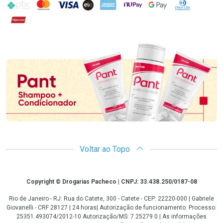
PIX
MasterCard
VISA
ELO
AMEX
NuPay
Google Pay
Diners Club
Hipercard
Promoção em Destaque
Voltar ao Topo
Copyright
Copyright © Drogarias Pacheco | CNPJ: 33.438.250/0187-08
Rio de Janeiro - RJ: Rua do Catete, 300 - Catete - CEP: 22220-000 | Gabriele
Giovanelli - CRF 28127 | 24 horas| Autorização de funcionamento: Processo:
25351.493074/2012-10 Autorização/MS: 7.25279.0 | As informações