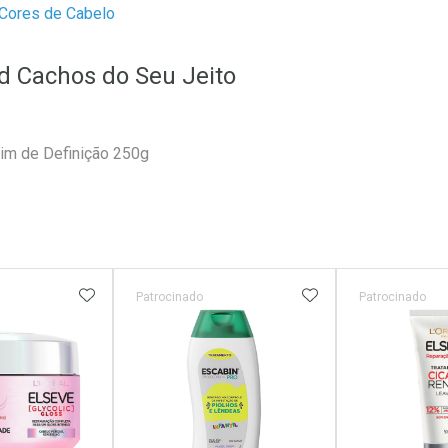
 Cores de Cabelo
ld Cachos do Seu Jeito
dim de Definição 250g
FAVORITOS
ADICIONAR AOS FAVORITOS
ADICIONAR AOS 
Patrocinado
Patrocinado