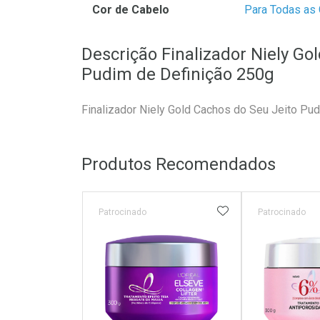
Cor de Cabelo
Para Todas as
Descrição Finalizador Niely Go
Pudim de Definição 250g
Finalizador Niely Gold Cachos do Seu Jeito Pu
Produtos Recomendados
ADICIONAR AOS 
Patrocinado
Patrocinado