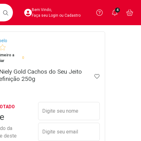
Acesse sua Conta
Precisa de 
Notific
Aces
Bem Vindo,
4
Você po
notifica
Vo
it
BUSCAR
Ver Recursos 
Faça seu Login ou Cadastro
crumb
belo
Atendimento ao 
imeiro a
Central de Ajud
0
iar
Televendas
 Niely Gold Cachos do Seu Jeito
ADICIONAR AOS 
4020-4404
efinição 250g
Preencher nome e email para s
GOTADO
Digite seu nome
e
ado da
Digite seu email
de deste