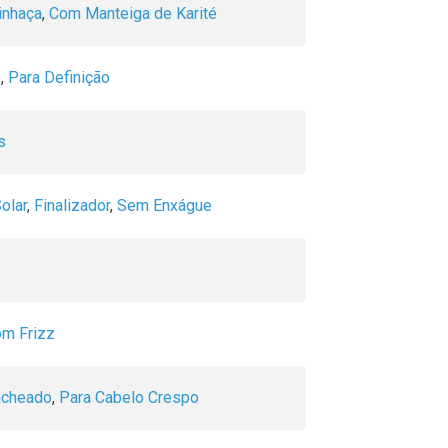
inhaça
,
Com Manteiga de Karité
z
,
Para Definição
s
olar
,
Finalizador
,
Sem Enxágue
om Frizz
acheado
,
Para Cabelo Crespo