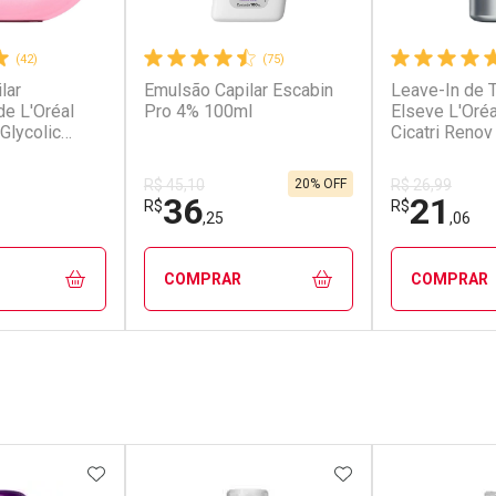
(42)
(75)
lar
Emulsão Capilar Escabin
Leave-In de 
de L'Oréal
Pro 4% 100ml
Elseve L'Oréa
Glycolic
Cicatri Renov
20% OFF
R$ 45,10
R$ 26,99
36
21
R$
R$
,25
,06
COMPRAR
COMPRAR
FECHAR
FECHAR
FECHAR
FECHAR
rio
Laboratório
Laborató
os
Por Menos
Por Men
FAVORITOS
ADICIONAR AOS FAVORITOS
ADICIONAR AOS 