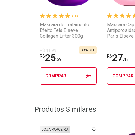
(10)
Máscara de Tratamento
Máscara Capi
Efeito Teia Elseve
Antiporosida
Collagen Lifter 300g
Paris Elseve 
Gloss 300g
39% OFF
R$ 41,99
25
27
R$
R$
,59
,43
COMPRAR
COMPRAR
FECHAR
FECHAR
Produtos Similares
Laboratório
Laborató
Por Menos
Por Men
ADICIONAR AOS 
LOJA PARCEIRA