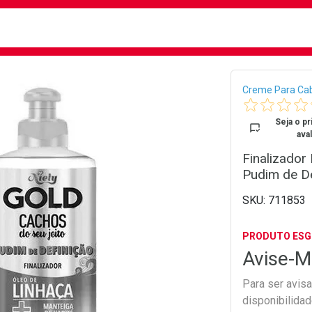
busca
isa?
Bread
Creme Para Ca
Seja o pr
aval
Finalizador
Pudim de D
711853
PRODUTO ES
Avise-M
Para ser avis
disponibilida