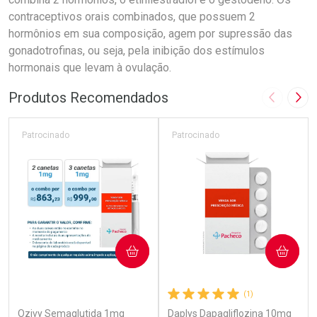
contraceptivos orais combinados, que possuem 2
hormônios em sua composição, agem por supressão das
gonadotrofinas, ou seja, pela inibição dos estímulos
hormonais que levam à ovulação.
Produtos Recomendados
Imagem A
Pró
Patrocinado
Patrocinado
COMPRAR
COMPRAR
(5)
(1)
Ozivy Semaglutida 1mg
Daplys Dapagliflozina 10mg