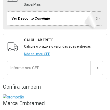
Saiba Mais
Ver Desconto Convênio
CALCULAR FRETE
Formulário para Calcular o Frete
Calcule o prazo e o valor das suas entregas
Não sei meu CEP
Informe seu CEP
CALCULA
Confira também
Marca
Embramed