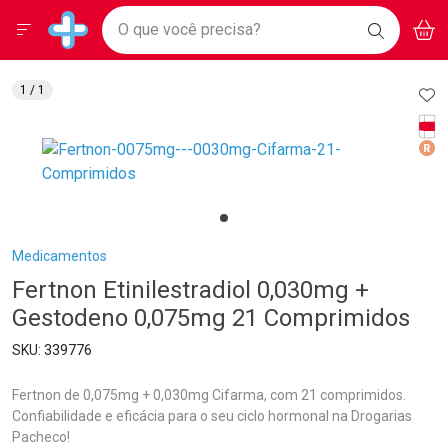
Drogarias Pacheco
Menu
Aces
Ir direto para a home
O que você precisa?
BAIXE
V
i
Baixe nosso APP e aproveite Ofertas Exclusivas!
BUSCAR
O APP
Navegue pela página
Ir direto para o conteúdo
Faça a sua busca
Ir direto para a busca
Ir direto para a conta
AD
1
/ 1
Ir direto para a ajuda
Tarj
Ir direto para a notificações
Med
Ir direto para o carrinho
Ir direto para o menu
Breadcrumb
Medicamentos
Fertnon Etinilestradiol 0,030mg +
Gestodeno 0,075mg 21 Comprimidos
339776
Fertnon de 0,075mg + 0,030mg Cifarma, com 21 comprimidos.
Confiabilidade e eficácia para o seu ciclo hormonal na Drogarias
Pacheco!