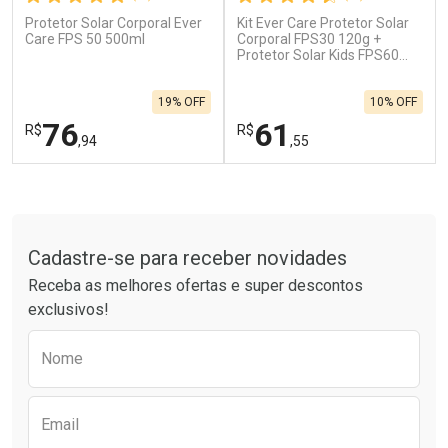
Protetor Solar Corporal Ever
Kit Ever Care Protetor Solar
Ativar Desconto
Ativar Desconto
Care FPS 50 500ml
Corporal FPS30 120g +
Comprar sem Desconto
Protetor Solar Kids FPS60
Comprar sem Desconto
120g
Por R$ 664,02/cada
Por R$ 137,66/cada
Comprar sem Desconto
Comprar sem Desconto
19% OFF
10% OFF
Por R$ 664,02/cada
Por R$ 137,66/cada
76
61
R$
R$
,94
,55
FECHAR
F
FECHAR
F
Tudo sobre a Drogarias Pacheco
Laboratório
Laboratório
Por Menos
Por Menos
Cadastre-se para receber novidades
Receba as melhores ofertas e super descontos
exclusivos!
Preencha o formulário abaixo para receber 
Nome
Email