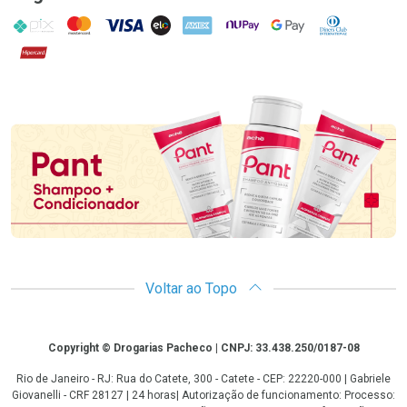
PIX
MasterCard
VISA
ELO
AMEX
NuPay
Google Pay
Diners Club
Hipercard
Promoção em Destaque
Voltar ao Topo
Copyright
Copyright © Drogarias Pacheco | CNPJ: 33.438.250/0187-08
Rio de Janeiro - RJ: Rua do Catete, 300 - Catete - CEP: 22220-000 | Gabriele
Giovanelli - CRF 28127 | 24 horas| Autorização de funcionamento: Processo: