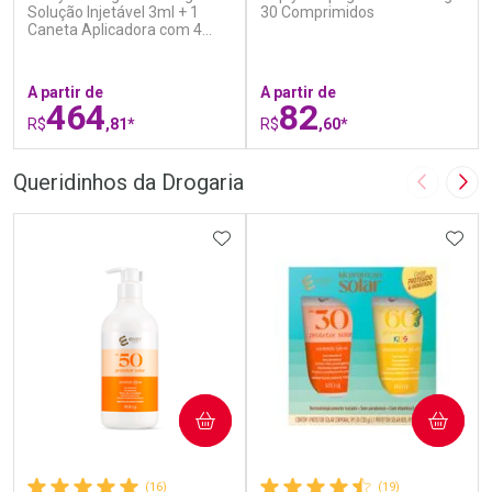
Solução Injetável 3ml + 1
30 Comprimidos
Caneta Aplicadora com 4
Agulhas
A partir de
A partir de
464
82
R$
,81*
R$
,60*
FECHAR
F
FECHAR
F
Queridinhos da Drogaria
Imagem A
Pró
Laboratório
Laboratório
Por Menos
ADICIONAR AOS FAVORITOS
Por Menos
ADIC
COMPRAR
COMPRAR
(16)
(19)