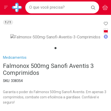
Drogarias Pacheco
Menu
Aces
Ir direto para a home
O que você precisa?
BAIXE
V
i
Baixe nosso APP e aproveite Ofertas Exclusivas!
BUSCAR
O APP
Navegue pela página
Ir direto para o conteúdo
Faça a sua busca
Ir direto para a busca
Ir direto para a conta
AD
1
/ 1
Ir direto para a ajuda
Tarj
Ir direto para a notificações
Med
Ir direto para o carrinho
Ir direto para o menu
Breadcrumb
Medicamentos
Falmonox 500mg Sanofi Aventis 3
Comprimidos
338354
Garanta o poder do Falmonox 500mg Sanofi Aventis. Em apenas 3
comprimidos, combate com eficiência a giardíase. Confiável e
seguro!