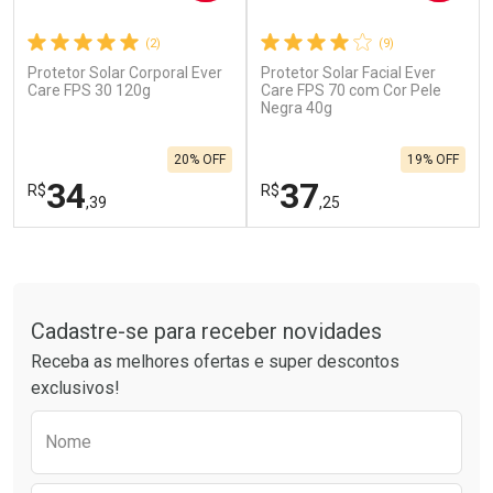
(2)
(9)
Protetor Solar Corporal Ever
Protetor Solar Facial Ever
Ativar Desconto
Ativar Desconto
Care FPS 30 120g
Care FPS 70 com Cor Pele
Comprar sem Desconto
Negra 40g
Comprar sem Desconto
Por R$ 664,02/cada
Por R$ 28,99/cada
Comprar sem Desconto
Comprar sem Desconto
20% OFF
19% OFF
Por R$ 664,02/cada
Por R$ 28,99/cada
34
37
R$
R$
,39
,25
FECHAR
F
FECHAR
F
Tudo sobre a Drogarias Pacheco
Laboratório
Laboratório
Por Menos
Por Menos
Cadastre-se para receber novidades
Receba as melhores ofertas e super descontos
exclusivos!
Preencha o formulário abaixo para receber 
Nome