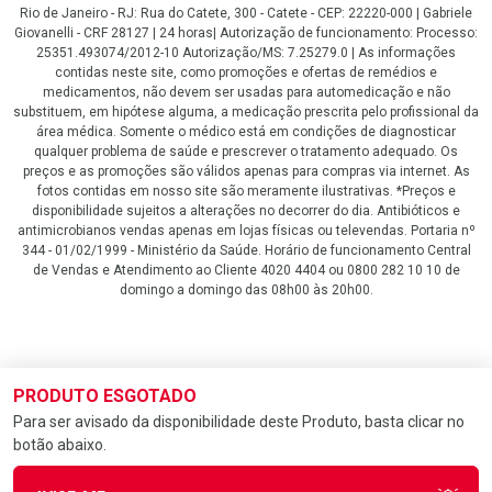
Rio de Janeiro - RJ: Rua do Catete, 300 - Catete - CEP: 22220-000 | Gabriele
Giovanelli - CRF 28127 | 24 horas| Autorização de funcionamento: Processo:
25351.493074/2012-10 Autorização/MS: 7.25279.0 | As informações
contidas neste site, como promoções e ofertas de remédios e
medicamentos, não devem ser usadas para automedicação e não
substituem, em hipótese alguma, a medicação prescrita pelo profissional da
área médica. Somente o médico está em condições de diagnosticar
qualquer problema de saúde e prescrever o tratamento adequado. Os
preços e as promoções são válidos apenas para compras via internet. As
fotos contidas em nosso site são meramente ilustrativas. *Preços e
disponibilidade sujeitos a alterações no decorrer do dia. Antibióticos e
antimicrobianos vendas apenas em lojas físicas ou televendas. Portaria nº
344 - 01/02/1999 - Ministério da Saúde. Horário de funcionamento Central
de Vendas e Atendimento ao Cliente 4020 4404 ou 0800 282 10 10 de
domingo a domingo das 08h00 às 20h00.
LGPD Aceite os Cookies
PRODUTO ESGOTADO
Para ser avisado da disponibilidade deste Produto, basta clicar no
botão abaixo.