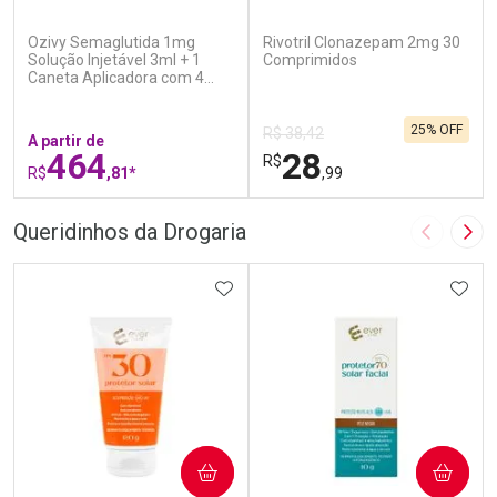
(5)
(1)
Ozivy Semaglutida 1mg
Rivotril Clonazepam 2mg 30
Solução Injetável 3ml + 1
Comprimidos
Caneta Aplicadora com 4
Agulhas
25% OFF
R$ 38,42
A partir de
464
28
R$
R$
,81*
,99
FECHAR
F
FECHAR
F
Queridinhos da Drogaria
Imagem A
Pró
Laboratório
Laboratório
Por Menos
ADICIONAR AOS FAVORITOS
Por Menos
ADIC
COMPRAR
COMPRAR