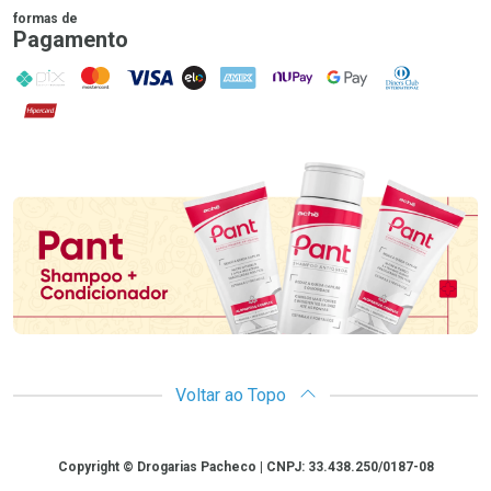
formas de
Pagamento
PIX
MasterCard
VISA
ELO
AMEX
NuPay
Google Pay
Diners Club
Hipercard
Promoção em Destaque
Voltar ao Topo
Copyright
Copyright © Drogarias Pacheco | CNPJ: 33.438.250/0187-08