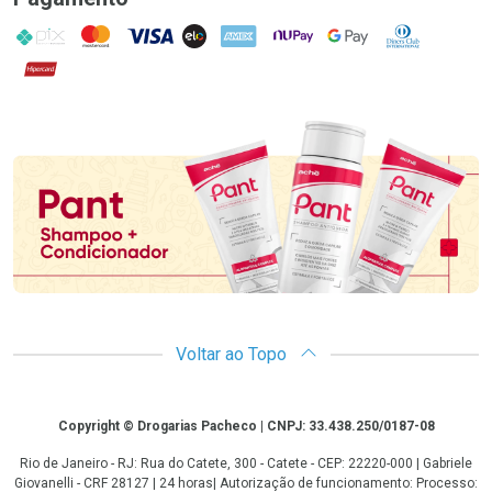
PIX
MasterCard
VISA
ELO
AMEX
NuPay
Google Pay
Diners Club
Hipercard
Promoção em Destaque
Voltar ao Topo
Copyright
Copyright © Drogarias Pacheco | CNPJ: 33.438.250/0187-08
Rio de Janeiro - RJ: Rua do Catete, 300 - Catete - CEP: 22220-000 | Gabriele
Giovanelli - CRF 28127 | 24 horas| Autorização de funcionamento: Processo: