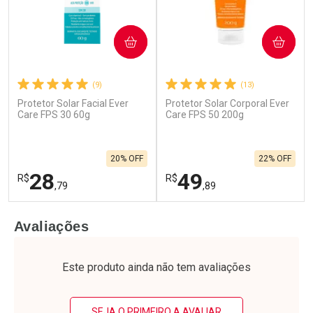
COMPRAR
COMPRAR
(9)
(13)
Protetor Solar Facial Ever
Protetor Solar Corporal Ever
Care FPS 30 60g
Care FPS 50 200g
20% OFF
22% OFF
28
49
R$
R$
,79
,89
FECHAR
F
FECHAR
F
Avaliações
Laboratório
Laboratório
Por Menos
Por Menos
Este produto ainda não tem avaliações
SEJA O PRIMEIRO A AVALIAR