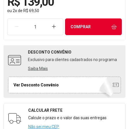
R$ 139,00
ou
2
x
de
R$ 69,50
REMOVER UMA UNIDADE
AUMENTAR UMA UNIDADE
COMPRAR
DESCONTO
CONVÊNIO
Exclusivo para clientes cadastrados no programa
Saiba Mais
Ver Desconto Convênio
CALCULAR FRETE
Formulário para Calcular o Frete
Calcule o prazo e o valor das suas entregas
Não sei meu CEP