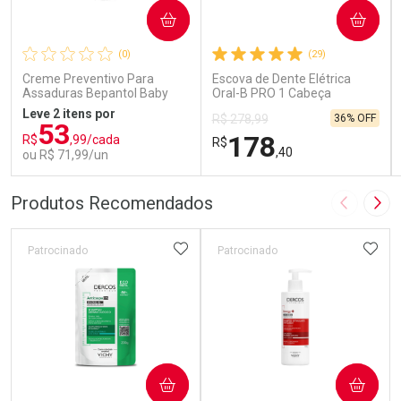
COMPRAR
COMPRAR
(0)
(29)
Creme Preventivo Para
Escova de Dente Elétrica
Assaduras Bepantol Baby
Oral-B PRO 1 Cabeça
Toy Story Personagens
Redonda Recarregável 1
Leve 2 itens por
36% OFF
R$ 278,99
Sortidos 120g
Unidade
53
178
R$
,99/cada
R$
,40
ou R$ 71,99/un
FECHAR
FECHAR
FEC
FEC
Produtos Recomendados
Imagem A
Pró
Laboratório
Laboratório
Por Menos
Por Menos
ADICIONAR AOS FAVORITOS
ADIC
Patrocinado
Patrocinado
COMPRAR
COMPRAR
Ativar Desconto
Ativar Desconto