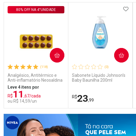
Comprar sem Desconto
Comprar sem Desconto
Comprar sem Desconto
Comprar sem Desconto
ADIC
80% OFF NA 4°UNIDADE
Por R$ 92,19/cada
Por R$ 57,99/cada
Por R$ 92,19/cada
Por R$ 57,99/cada
COMPRAR
COMPRAR
(118)
(0)
Analgésico, Antitérmico e
Sabonete Líquido Johnson's
Anti-inflamatório Neosaldina
Baby Baunilha 200ml
30mg + 300mg + 30mg 10
Leve 4 itens por
Drágeas
11
23
R$
,67/cada
R$
,99
ou R$ 14,59/un
FECHAR
FECHAR
FEC
FEC
Laboratório
Laboratório
Por Menos
Por Menos