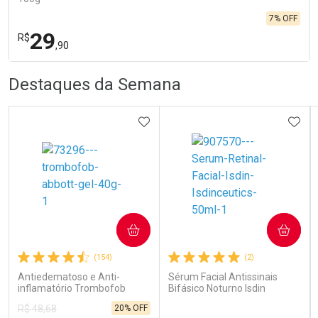
7% OFF
29
R$
,90
R
R
FECHA
FECHA
Destaques da Semana
Laboratório
Por Menos
ADICIONAR AOS FAVORITOS
ADIC
Ativar Desconto
COMPRAR
COMPRAR
(154)
(2)
Comprar sem Desconto
Comprar sem Desconto
Por R$ 29,90/cada
Por R$ 29,90/cada
Antiedematoso e Anti-
Sérum Facial Antissinais
inflamatório Trombofob
Bifásico Noturno Isdin
200U/g 40g
Isdinceutics Retinal com
20% OFF
R$ 48,68
Retinaldeído 50ml