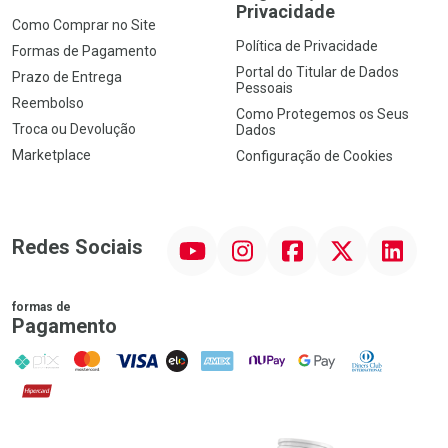
Privacidade
Como Comprar no Site
Política de Privacidade
Formas de Pagamento
Portal do Titular de Dados
Prazo de Entrega
Pessoais
Reembolso
Como Protegemos os Seus
Troca ou Devolução
Dados
Marketplace
Configuração de Cookies
YouTube
Instagram
Facebook
Twitter
Linkedin
Redes Sociais
formas de
Pagamento
PIX
MasterCard
VISA
ELO
AMEX
NuPay
Google Pay
Diners Club
Hipercard