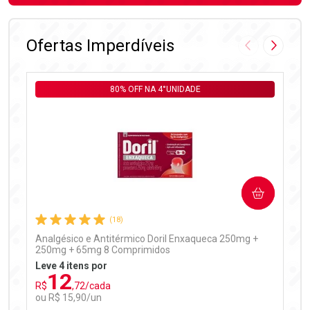
FECHAR
FECHAR
Laboratório
Por Menos
Ofertas Imperdíveis
Imagem Anter
Próxima
80% OFF NA 4°UNIDADE
Ativar Desconto
COMPRAR
Comprar sem Desconto
Comprar sem Desconto
Por R$ 97,90/cada
Por R$ 97,90/cada
(18)
Analgésico e Antitérmico Doril Enxaqueca 250mg +
250mg + 65mg 8 Comprimidos
Leve 4 itens por
12
R$
,72/cada
ou R$ 15,90/un