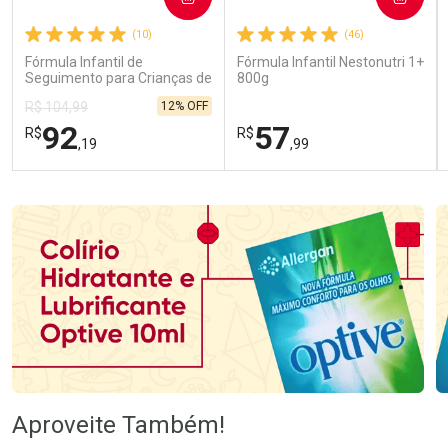
(10)
(46)
Fórmula Infantil de
Fórmula Infantil Nestonutri 1+
Seguimento para Crianças de
800g
Primeira Infância Nestonutri
12% OFF
R$ 104,99
2 Unidades de 800g cada
92
57
R$
R$
,19
,99
FECHAR
FECHAR
FEC
FEC
Laboratório
Laboratório
Por Menos
Por Menos
Ativar Desconto
Ativar Desconto
Aproveite Também!