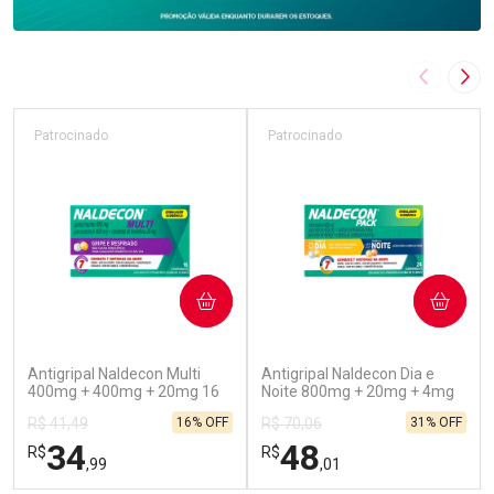
Imagem A
Pró
Patrocinado
Patrocinado
COMPRAR
COMPRAR
(52)
(45)
Antigripal Naldecon Multi
Antigripal Naldecon Dia e
400mg + 400mg + 20mg 16
Noite 800mg + 20mg + 4mg
Comprimidos
24 comprimidos
16% OFF
31% OFF
R$ 41,49
R$ 70,06
34
48
R$
R$
,99
,01