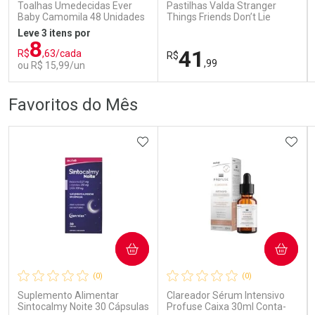
Comprar sem Desconto
Comprar sem Desconto
Toalhas Umedecidas Ever
Pastilhas Valda Stranger
Por R$ 70,79/cada
Por R$ 123,29/cada
Por R$ 70,79/cada
Por R$ 123,29/cada
Baby Camomila 48 Unidades
Things Friends Don’t Lie
Waffle 50g
Leve 3 itens por
8
41
R$
,63/cada
R$
,99
ou R$ 15,99/un
FECHAR
FECHAR
FEC
FEC
Favoritos do Mês
Laboratório
Laboratório
Por Menos
Por Menos
ADICIONAR AOS FAVORITOS
ADIC
COMPRAR
COMPRAR
Ativar Desconto
Ativar Desconto
(0)
(0)
Comprar sem Desconto
Comprar sem Desconto
Comprar sem Desconto
Comprar sem Desconto
Suplemento Alimentar
Clareador Sérum Intensivo
Por R$ 15,99/cada
Por R$ 41,99/cada
Por R$ 15,99/cada
Por R$ 41,99/cada
Sintocalmy Noite 30 Cápsulas
Profuse Caixa 30ml Conta-