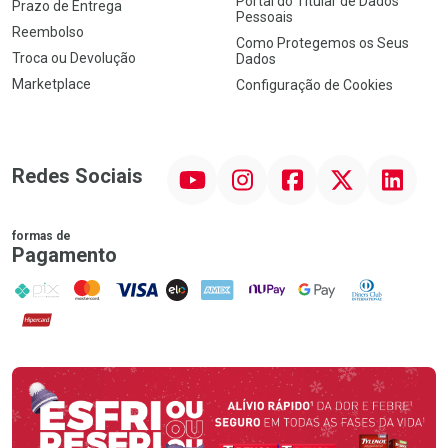
Portal do Titular de Dados
Prazo de Entrega
Pessoais
Reembolso
Como Protegemos os Seus
Troca ou Devolução
Dados
Marketplace
Configuração de Cookies
YouTube
Instagram
Facebook
Twitter
Linkedin
Redes Sociais
formas de
Pagamento
PIX
MasterCard
VISA
ELO
AMEX
NuPay
Google Pay
Diners Club
Hipercard
Promoção em Destaque