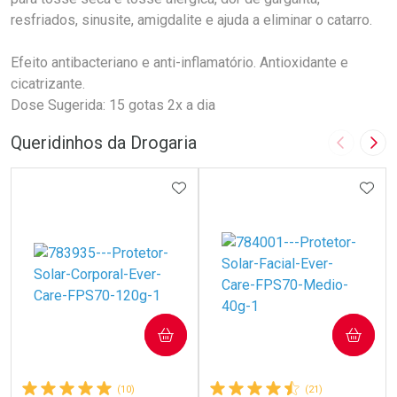
resfriados, sinusite, amigdalite e ajuda a eliminar o catarro.
Efeito antibacteriano e anti-inflamatório. Antioxidante e
cicatrizante.
Dose Sugerida: 15 gotas 2x a dia
Queridinhos da Drogaria
Imagem A
Pró
ADICIONAR AOS FAVORITOS
ADIC
COMPRAR
COMPRAR
(10)
(21)