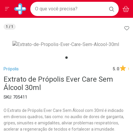
Drogarias Pacheco
Menu
Aces
Ir direto para a home
O que você precisa?
BAIXE
V
i
Baixe nosso APP e aproveite Ofertas Exclusivas!
BUSCAR
O APP
Navegue pela página
Ir direto para o conteúdo
Faça a sua busca
Ir direto para a busca
Ir direto para a conta
AD
1
/ 1
Ir direto para a ajuda
Ir direto para a notificações
Ir direto para o carrinho
Ir direto para o menu
Breadcrumb
Própolis
5.0
1
Extrato de Própolis Ever Care Sem
Álcool 30ml
705411
O Extrato de Própolis Ever Care Sem Álcool com 30ml é indicado
em diversos quadros, tais como: no auxílio de dores de garganta,
gripes, sinusites e amigdalites, aliviar problemas respiratórios,
acelerar a regeneração de tecidos e fortalecer a imunidade.