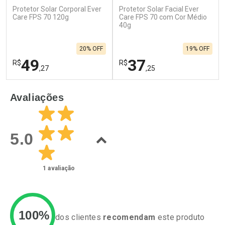
Protetor Solar Corporal Ever
Protetor Solar Facial Ever
Care FPS 70 120g
Care FPS 70 com Cor Médio
40g
20% OFF
19% OFF
49
37
R$
R$
,27
,25
FECHAR
F
FECHAR
F
Avaliações
Laboratório
Laboratório
Por Menos
Por Menos
5.0
1
avaliação
100%
dos clientes
recomendam
este produto