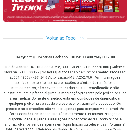
Voltar ao Topo
Copyright
Copyright © Drogarias Pacheco | CNPJ: 33.438.250/0187-08
Rio de Janeiro - RJ: Rua do Catete, 300 - Catete - CEP: 22220-000 | Gabriele
Giovanelli - CRF 28127 | 24 horas| Autorização de funcionamento: Processo:
25351.493074/2012-10 Autorização/MS: 7.25279.0 | As informações
contidas neste site, como promoções e ofertas de remédios e
medicamentos, não devem ser usadas para automedicação e não
substituem, em hipótese alguma, a medicação prescrita pelo profissional da
área médica. Somente o médico está em condições de diagnosticar
qualquer problema de saúde e prescrever o tratamento adequado. Os
preços e as promoções são válidos apenas para compras via internet. As
fotos contidas em nosso site são meramente ilustrativas. *Preços e
disponibilidade sujeitos a alterações no decorrer do dia. Antibióticos e
antimicrobianos vendas apenas em lojas físicas ou televendas. Portaria nº
344 - 01/02/1999 - Ministério da Saúde. Horário de funcionamento Central