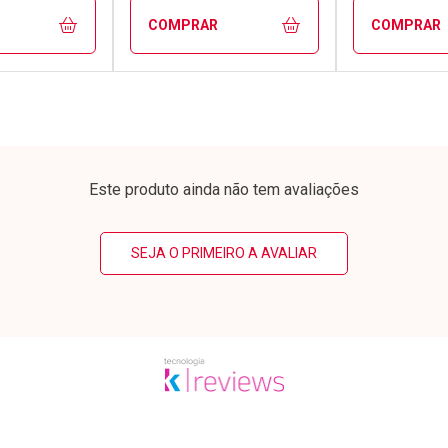
COMPRAR
COMPRAR
FECHAR
FECHAR
FECHAR
FECHAR
rio
Laboratório
Laborató
os
Por Menos
Por Men
Este produto ainda não tem avaliações
SEJA O PRIMEIRO A AVALIAR
conto
Ativar Desconto
Ativar Desc