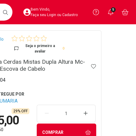
Acesse sua Conta
Precisa de 
Notific
Aces
Bem Vindo,
5
Você po
notifica
Vo
it
BUSCAR
Ver Recursos 
Faça seu Login ou Cadastro
crumb
lo
Atendimento ao 
Seja o primeiro a
0
avaliar
Central de Ajud
 Cerdas Mistas Dupla Altura Mc-
ADICIONAR AOS 
Televendas
 Escova de Cabelo
4020-4404
04
FUMARIA
29% OFF
REMOVER UMA UNIDADE
AUMENTAR UMA UNIDA
5,00
50
COMPRAR