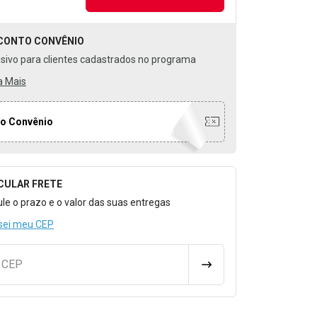
CONTO
CONVÊNIO
usivo para clientes cadastrados no programa
a Mais
o Convênio
CULAR FRETE
o para Calcular o Frete
ule o prazo e o valor das suas entregas
sei meu CEP
u CEP
CALCULAR FRETE