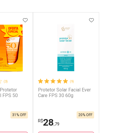
FAVORITOS
ADICIONAR AOS FAVORITOS
ADICIONAR AOS 
(3)
(9)
 Protetor
Protetor Solar Facial Ever
al FPS 50
Care FPS 30 60g
31% OFF
20% OFF
28
R$
,79