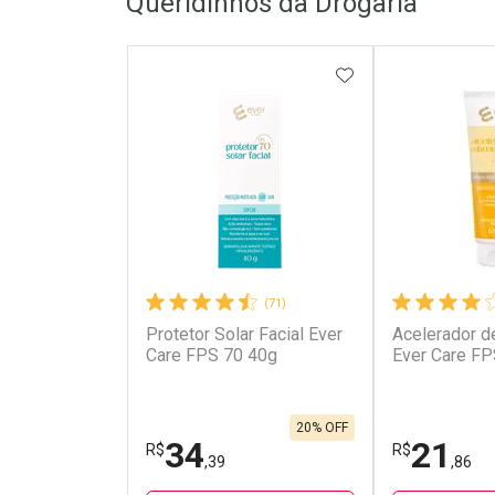
Queridinhos da Drogaria
ADICIONAR AOS 
(71)
Protetor Solar Facial Ever
Acelerador d
Care FPS 70 40g
Ever Care F
20% OFF
34
21
R$
R$
,39
,86