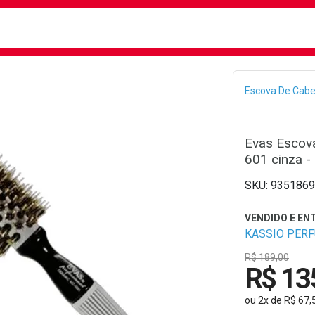
busca
isa?
Bread
Escova De Cabe
Evas Escova
601 cinza -
9351869
KASSIO PER
R$ 189,00
R$ 13
ou
2
x
de
R$ 67,