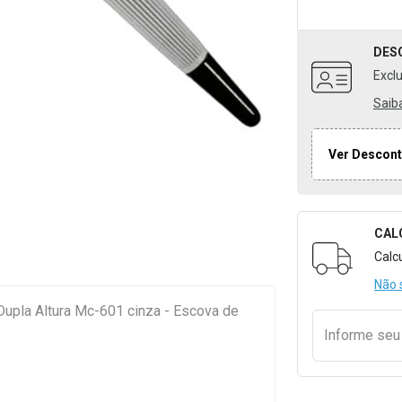
DES
Excl
Saib
Ver Descont
CAL
Formulári
Calc
Não 
upla Altura Mc-601 cinza - Escova de
Informe se