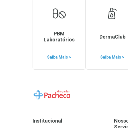
PBM
DermaClub
Laboratórios
Saiba Mais >
Saiba Mais >
Ir para a Home
Institucional
Noss
Servi