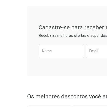
Tudo sobre a Drogarias 
Comprar sem Desconto
Comprar s
Comprar sem Desconto
Comprar s
Por R$ 34,39/cada
Por R$ 21,8
Por R$ 34,39/cada
Por R$ 21,8
Cadastre-se para receber
Receba as melhores ofertas e super des
Preencha o formulário aba
Nome
Email
Os melhores descontos você e