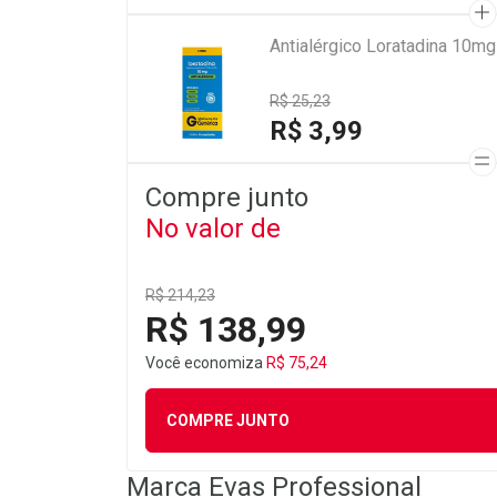
Antialérgico Loratadina 10m
R$ 25,23
R$ 3,99
Compre junto
No valor de
R$ 214,23
R$ 138,99
Você economiza
R$ 75,24
COMPRE JUNTO
Marca
Evas Professional