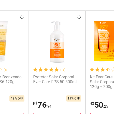
FAVORITOS
ADICIONAR AOS FAVORITOS
ADICIONAR AOS 
(5)
(16)
e Bronzeado
Protetor Solar Corporal
Kit Ever Care
PS6 120g
Ever Care FPS 50 500ml
Solar Corpor
120g + 200g
19% OFF
19% OFF
76
50
R$
R$
,94
,25