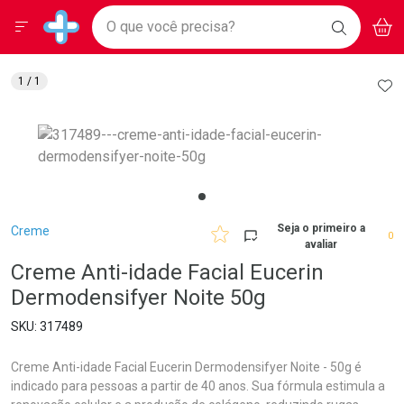
Drogarias Pacheco
Menu
Aces
Ir direto para a home
O que você precisa?
BAIXE
V
i
Baixe nosso APP e aproveite Ofertas Exclusivas!
BUSCAR
O APP
Navegue pela página
Ir direto para o conteúdo
Faça a sua busca
Ir direto para a busca
Ir direto para a conta
AD
1
/ 1
Ir direto para a ajuda
Ir direto para a notificações
Ir direto para o carrinho
Ir direto para o menu
Breadcrumb
Seja o primeiro a
Creme
0
avaliar
Creme Anti-idade Facial Eucerin
Dermodensifyer Noite 50g
317489
Creme Anti-idade Facial Eucerin Dermodensifyer Noite - 50g é
indicado para pessoas a partir de 40 anos. Sua fórmula estimula a