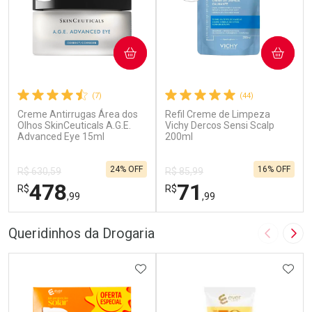
COMPRAR
COMPRAR
(7)
(44)
Creme Antirrugas Área dos
Refil Creme de Limpeza
Olhos SkinCeuticals A.G.E.
Vichy Dercos Sensi Scalp
Advanced Eye 15ml
200ml
24% OFF
16% OFF
R$ 630,59
R$ 85,99
478
71
R$
R$
,99
,99
FECHAR
F
FECHAR
F
Queridinhos da Drogaria
Imagem A
Pró
Dermaclub
Dermaclub
Por Menos
ADICIONAR AOS FAVORITOS
Por Menos
ADIC