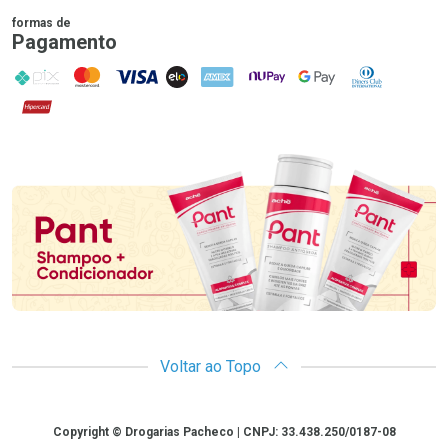
formas de
Pagamento
PIX
MasterCard
VISA
ELO
AMEX
NuPay
Google Pay
Diners Club
Hipercard
Promoção em Destaque
Voltar ao Topo
Copyright
Copyright © Drogarias Pacheco | CNPJ: 33.438.250/0187-08