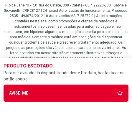
Rio de Janeiro - RJ: Rua do Catete, 300 - Catete - CEP: 22220-000 | Gabriele
Giovanelli - CRF 28127 | 24 horas| Autorização de funcionamento: Processo:
25351.493074/2012-10 Autorização/MS: 7.25279.0 | As informações
contidas neste site, como promoções e ofertas de remédios e
medicamentos, não devem ser usadas para automedicação e não
substituem, em hipótese alguma, a medicação prescrita pelo profissional da
área médica. Somente o médico está em condições de diagnosticar
qualquer problema de saúde e prescrever o tratamento adequado. Os
preços e as promoções são válidos apenas para compras via internet. As
fotos contidas em nosso site são meramente ilustrativas. *Preços e
disponibilidade sujeitos a alterações no decorrer do dia. Antibióticos e
antimicrobianos vendas apenas em lojas físicas ou televendas. Portaria nº
PRODUTO ESGOTADO
344 - 01/02/1999 - Ministério da Saúde. Horário de funcionamento Central
Para ser avisado da disponibilidade deste Produto, basta clicar no
de Vendas e Atendimento ao Cliente 4020 4404 ou 0800 282 10 10 de
botão abaixo.
domingo a domingo das 08h00 às 20h00.
LGPD Aceite os Cookies
AVISE-ME