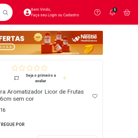
Acesse sua Conta
Precisa de 
Notific
Aces
Bem Vindo,
5
Você po
notifica
Vo
it
BUSCAR
Ver Recursos 
Faça seu Login ou Cadastro
Atendimento ao 
Central de Ajud
crumb
Televendas
4020-4404
Seja o primeiro a
0
avaliar
ra Aromatizador Licor de Frutas
ADICIONAR AOS 
 6cm sem cor
16