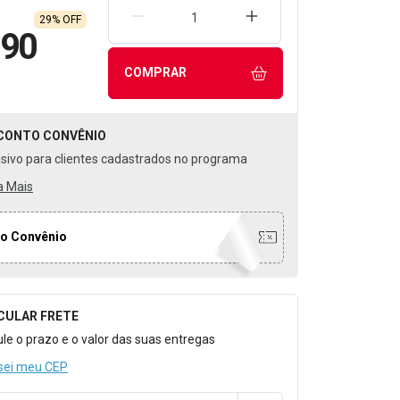
REMOVER UMA UNIDADE
AUMENTAR UMA UNIDA
29% OFF
,90
COMPRAR
CONTO
CONVÊNIO
usivo para clientes cadastrados no programa
a Mais
o Convênio
CULAR FRETE
o para Calcular o Frete
ule o prazo e o valor das suas entregas
sei meu CEP