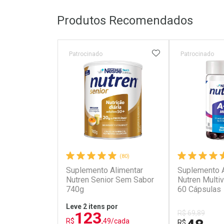
Produtos Recomendados
ADICIONAR AOS 
Patrocinado
Patrocinado
(80)
Suplemento Alimentar
Suplemento A
Nutren Senior Sem Sabor
Nutren Multiv
740g
60 Cápsulas
Leve 2 itens por
123
R$ 69,89
R$
,49/cada
R$