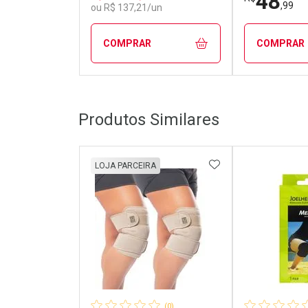
48
,99
ou R$ 137,21/un
COMPRAR
COMPRAR
FECHAR
FECHAR
Produtos Similares
Laboratório
Laborató
Por Menos
Por Men
ADICIONAR AOS 
LOJA PARCEIRA
(0)