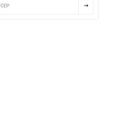
u CEP
CALCULAR FRETE