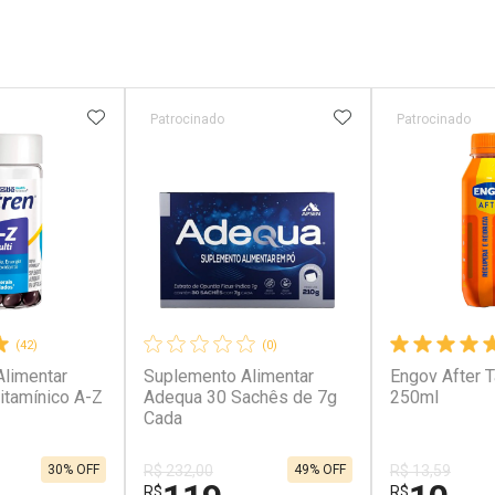
FAVORITOS
ADICIONAR AOS FAVORITOS
ADICIONAR AOS 
Patrocinado
Patrocinado
(42)
(0)
limentar
Suplemento Alimentar
Engov After T
itamínico A-Z
Adequa 30 Sachês de 7g
250ml
Cada
30% OFF
49% OFF
R$ 232,00
R$ 13,59
R$
R$