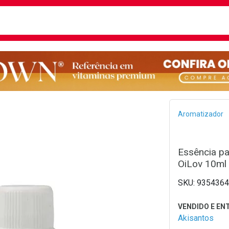
busca
isa?
Bread
Aromatizador
Essência pa
OiLov 10ml
9354364
Akisantos