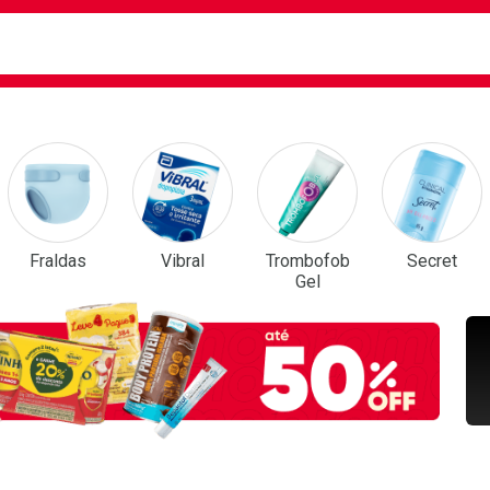
ca
isa?
em Destaque
Fraldas
Vibral
Trombofob
Secret
Gel