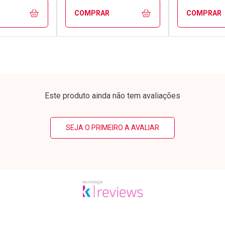
COMPRAR
COMPRAR
FECHAR
FECHAR
FECHAR
FECHAR
rio
Laboratório
Laborató
os
Por Menos
Por Men
Este produto ainda não tem avaliações
SEJA O PRIMEIRO A AVALIAR
conto
Ativar Desconto
Ativar Desc