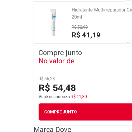
Hidratante Multirreparador 
20ml
R$ 52,99
R$ 41,19
Compre junto
No valor de
R$ 66,28
R$ 54,48
Você economiza
R$ 11,80
COMPRE JUNTO
Marca
Dove