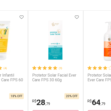
FAVORITOS
ADICIONAR AOS FAVORITOS
ADICIONAR AOS 
(4)
(9)
 Infantil
Protetor Solar Facial Ever
Protetor Sola
r Care FPS 60
Care FPS 30 60g
Ever Care FP
18% OFF
20% OFF
28
64
R$
R$
,79
,79