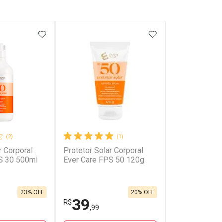
FAVORITOS
ADICIONAR AOS FAVORITOS
ADICIONAR AOS 
(2)
(1)
r Corporal
Protetor Solar Corporal
S 30 500ml
Ever Care FPS 50 120g
23% OFF
20% OFF
39
R$
,99