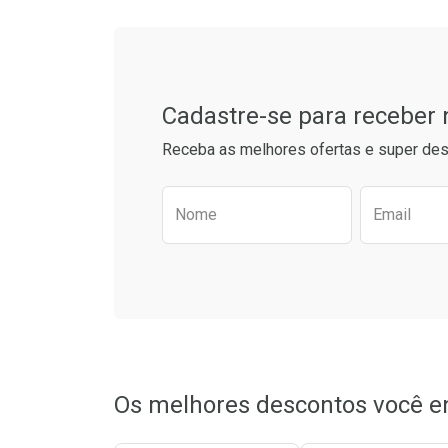
Tudo sobre a Drogarias 
Comprar sem Desconto
Comprar s
Comprar sem Desconto
Comprar s
Por R$ 76,94/cada
Por R$ 55,9
Por R$ 76,94/cada
Por R$ 55,9
Cadastre-se para receber
Receba as melhores ofertas e super des
Preencha o formulário aba
Nome
Email
Os melhores descontos você e