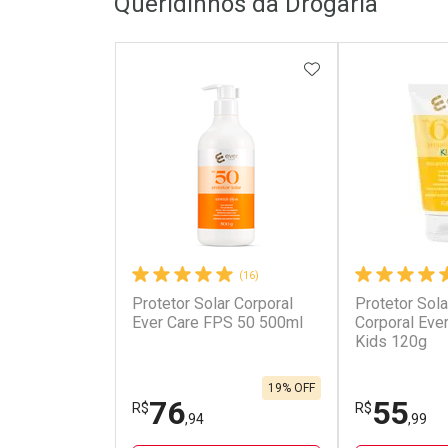
Queridinhos da Drogaria
ADICIONAR AOS 
(16)
Protetor Solar Corporal
Protetor Solar
Ever Care FPS 50 500ml
Corporal Eve
Kids 120g
19% OFF
76
55
R$
R$
,94
,99