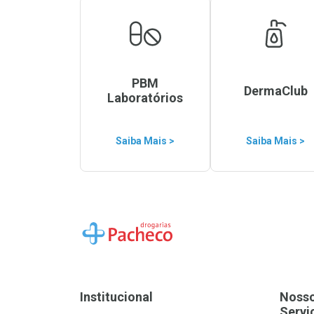
PBM
DermaClub
Laboratórios
Saiba Mais >
Saiba Mais >
Ir para a Home
Institucional
Noss
Servi