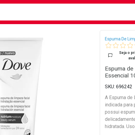
busca
isa?
Bread
Espuma De Lim
Seja o pr
aval
Espuma de 
Essencial 
696242
A Espuma de L
indicada para
possui espuma
delicadamente
hidratada. Us