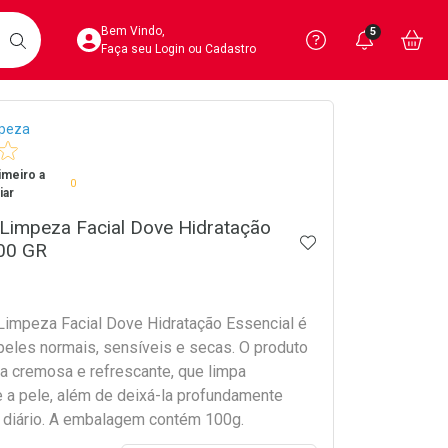
Acesse sua Conta
Precisa de 
Notific
Aces
Bem Vindo,
5
Você po
notifica
Vo
it
BUSCAR
Ver Recursos 
Faça seu Login ou Cadastro
crumb
peza
Atendimento ao 
imeiro a
Central de Ajud
0
iar
Televendas
Limpeza Facial Dove Hidratação
ADICIONAR AOS 
4020-4404
100 GR
impeza Facial Dove Hidratação Essencial é
 peles normais, sensíveis e secas. O produto
 cremosa e refrescante, que limpa
 a pele, além de deixá-la profundamente
o diário. A embalagem contém 100g.