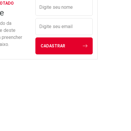
Preencher nome e email para s
GOTADO
Digite seu nome
e
ado da
Digite seu email
de deste
a preencher
aixo.
CADASTRAR