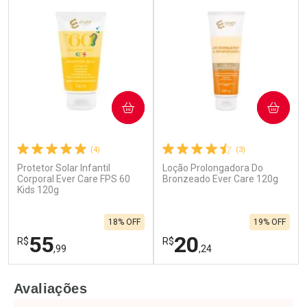
COMPRAR
COMPRAR
(4)
(3)
Protetor Solar Infantil
Loção Prolongadora Do
Corporal Ever Care FPS 60
Bronzeado Ever Care 120g
Kids 120g
18% OFF
19% OFF
55
20
R$
R$
,99
,24
FECHAR
F
FECHAR
F
Avaliações