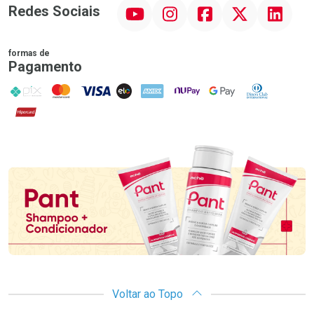
YouTube
Instagram
Facebook
Twitter
Linkedin
Redes Sociais
formas de
Pagamento
PIX
MasterCard
VISA
ELO
AMEX
NuPay
Google Pay
Diners Club
Hipercard
Promoção em Destaque
Voltar ao Topo