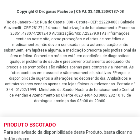
Copyright
Copyright © Drogarias Pacheco | CNPJ: 33.438.250/0187-08
Rio de Janeiro - RJ: Rua do Catete, 300 - Catete - CEP: 22220-000 | Gabriele
Giovanelli - CRF 28127 | 24 horas| Autorização de funcionamento: Processo:
25351.493074/2012-10 Autorização/MS: 7.25279.0 | As informações
contidas neste site, como promoções e ofertas de remédios e
medicamentos, não devem ser usadas para automedicação e não
substituem, em hipótese alguma, a medicação prescrita pelo profissional da
área médica. Somente o médico está em condições de diagnosticar
qualquer problema de saúde e prescrever o tratamento adequado. Os
preços e as promoções são válidos apenas para compras via internet. As
fotos contidas em nosso site são meramente ilustrativas. *Preços e
disponibilidade sujeitos a alterações no decorrer do dia. Antibióticos e
antimicrobianos vendas apenas em lojas físicas ou televendas. Portaria nº
344 - 01/02/1999 - Ministério da Saúde. Horário de funcionamento Central
de Vendas e Atendimento ao Cliente 4020 4404 ou 0800 282 10 10 de
domingo a domingo das 08h00 às 20h00.
LGPD Aceite os Cookies
PRODUTO ESGOTADO
Para ser avisado da disponibilidade deste Produto, basta clicar no
botão abaixo.