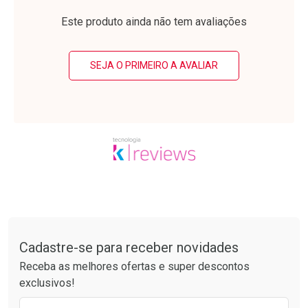
Laboratório
Laboratório
Por Menos
Por Menos
Este produto ainda não tem avaliações
SEJA O PRIMEIRO A AVALIAR
Ativar Desconto
Ativar Desconto
Comprar sem Desconto
Comprar sem Desconto
Tudo sobre a Drogarias Pacheco
Por R$ 55,99/cada
Por R$ 20,24/cada
Comprar sem Desconto
Comprar sem Desconto
Por R$ 55,99/cada
Por R$ 20,24/cada
Cadastre-se para receber novidades
Receba as melhores ofertas e super descontos
exclusivos!
Preencha o formulário abaixo para receber 