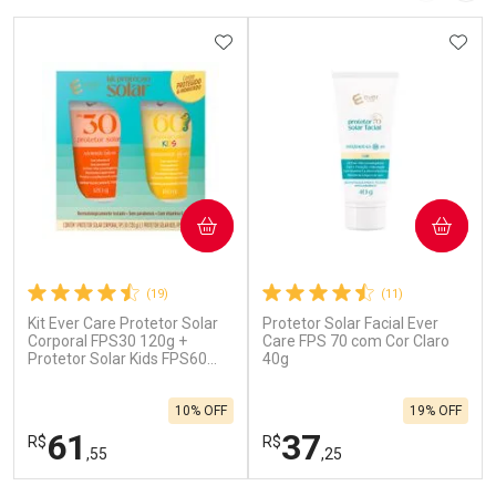
ADICIONAR AOS FAVORITOS
ADIC
COMPRAR
COMPRAR
(19)
(11)
Kit Ever Care Protetor Solar
Protetor Solar Facial Ever
Corporal FPS30 120g +
Care FPS 70 com Cor Claro
Protetor Solar Kids FPS60
40g
120g
10% OFF
19% OFF
61
37
R$
R$
,55
,25