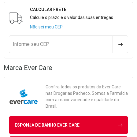
CALCULAR FRETE
Formulário para Calcular o Frete
Calcule o prazo e o valor das suas entregas
Não sei meu CEP
Informe seu CEP
CALCULA
Marca
Ever Care
Confira todos os produtos da
Ever Care
nas Drogarias Pacheco. Somos a Farmácia
com a maior variedade e qualidade do
Brasil.
ESPONJA DE BANHO EVER CARE