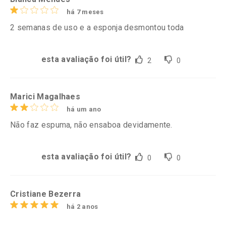
há 7 meses
2 semanas de uso e a esponja desmontou toda
esta avaliação foi útil?
2
0
Marici Magalhaes
há um ano
Não faz espuma, não ensaboa devidamente.
esta avaliação foi útil?
0
0
Cristiane Bezerra
há 2 anos