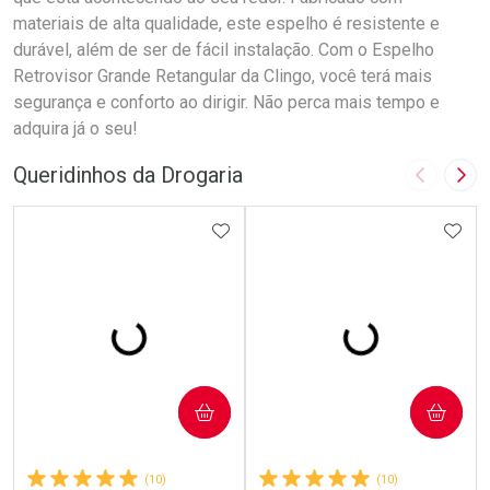
materiais de alta qualidade, este espelho é resistente e
durável, além de ser de fácil instalação. Com o Espelho
Retrovisor Grande Retangular da Clingo, você terá mais
segurança e conforto ao dirigir. Não perca mais tempo e
adquira já o seu!
Queridinhos da Drogaria
Imagem A
Pró
ADICIONAR AOS FAVORITOS
ADIC
COMPRAR
COMPRAR
(10)
(10)