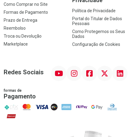
Privacidade
Como Comprar no Site
Política de Privacidade
Formas de Pagamento
Portal do Titular de Dados
Prazo de Entrega
Pessoais
Reembolso
Como Protegemos os Seus
Troca ou Devolução
Dados
Marketplace
Configuração de Cookies
YouTube
Instagram
Facebook
Twitter
Linkedin
Redes Sociais
formas de
Pagamento
PIX
MasterCard
VISA
ELO
AMEX
NuPay
Google Pay
Diners Club
Hipercard
Promoção em Destaque