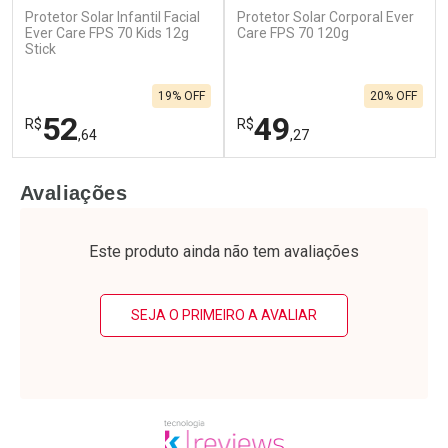
Protetor Solar Infantil Facial
Protetor Solar Corporal Ever
Ever Care FPS 70 Kids 12g
Care FPS 70 120g
Stick
19% OFF
20% OFF
52
49
R$
R$
,64
,27
FECHAR
F
FECHAR
F
Avaliações
Laboratório
Laboratório
Por Menos
Por Menos
Este produto ainda não tem avaliações
SEJA O PRIMEIRO A AVALIAR