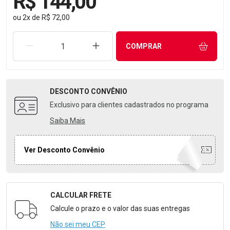
R$ 144,00
ou
2
x
de
R$ 72,00
REMOVER UMA UNIDADE
AUMENTAR UMA UNIDADE
COMPRAR
DESCONTO
CONVÊNIO
Exclusivo para clientes cadastrados no programa
Saiba Mais
Ver Desconto Convênio
CALCULAR FRETE
Formulário para Calcular o Frete
Calcule o prazo e o valor das suas entregas
Não sei meu CEP