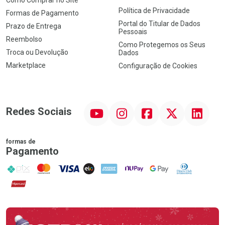
Política de Privacidade
Formas de Pagamento
Portal do Titular de Dados
Prazo de Entrega
Pessoais
Reembolso
Como Protegemos os Seus
Troca ou Devolução
Dados
Marketplace
Configuração de Cookies
YouTube
Instagram
Facebook
Twitter
Linkedin
Redes Sociais
formas de
Pagamento
PIX
MasterCard
VISA
ELO
AMEX
NuPay
Google Pay
Diners Club
Hipercard
Promoção em Destaque