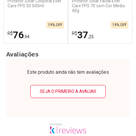
Protetor Solar Corporal Ever
Protetor Solar Facial Ever
Care FPS 50 500ml
Care FPS 70 com Cor Médio
40g
19% OFF
19% OFF
76
37
R$
R$
,94
,25
FECHAR
F
FECHAR
F
Avaliações
Laboratório
Laboratório
Por Menos
Por Menos
Este produto ainda não tem avaliações
SEJA O PRIMEIRO A AVALIAR