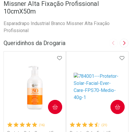
Missner Alta Fixação Profissional
10cmX50m
Esparadrapo Industrial Branco Missner Alta Fixação
Profissional
Queridinhos da Drogaria
Imagem A
Pró
ADICIONAR AOS FAVORITOS
ADIC
COMPRAR
COMPRAR
(16)
(21)