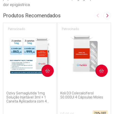
dor epigástrica.
Produtos Recomendados
Imagem A
Pró
Patrocinado
Patrocinado
COMPRAR
COMPRAR
(5)
(7)
Ozivy Semaglutida 1mg
Koli D3 Colecalciferol
Solução Injetável 3ml + 1
50.000UI 4 Cápsulas Moles
Caneta Aplicadora com 4
Agulhas
79% OFF
R$ 95,66