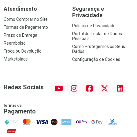
Atendimento
Segurança e
Privacidade
Como Comprar no Site
Política de Privacidade
Formas de Pagamento
Portal do Titular de Dados
Prazo de Entrega
Pessoais
Reembolso
Como Protegemos os Seus
Troca ou Devolução
Dados
Marketplace
Configuração de Cookies
YouTube
Instagram
Facebook
Twitter
Linkedin
Redes Sociais
formas de
Pagamento
PIX
MasterCard
VISA
ELO
AMEX
NuPay
Google Pay
Diners Club
Hipercard