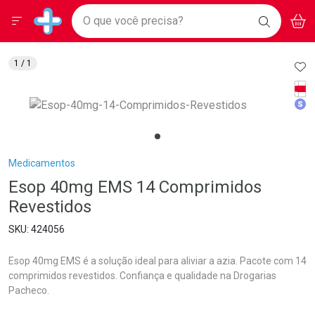
Drogarias Pacheco
Menu
Aces
Ir direto para a home
O que você precisa?
BAIXE
V
i
Baixe nosso APP e aproveite Ofertas Exclusivas!
BUSCAR
O APP
Navegue pela página
Ir direto para o conteúdo
Faça a sua busca
Ir direto para a busca
Ir direto para a conta
AD
1
/ 1
Ir direto para a ajuda
Tarj
Ir direto para a notificações
Med
Ir direto para o carrinho
Ir direto para o menu
Breadcrumb
Medicamentos
Esop 40mg EMS 14 Comprimidos
Revestidos
424056
Esop 40mg EMS é a solução ideal para aliviar a azia. Pacote com 14
comprimidos revestidos. Confiança e qualidade na Drogarias
Pacheco.