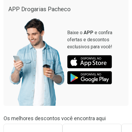
Comprar sem Desconto
Comprar sem Desconto
Por R$ 34,39/cada
Por R$ 49,27/cada
APP Drogarias Pacheco
Comprar sem Desconto
Comprar sem Desconto
Por R$ 34,39/cada
Por R$ 49,27/cada
Baixe o
APP
e confira
ofertas e descontos
exclusivos para você!
Os melhores descontos você encontra aqui