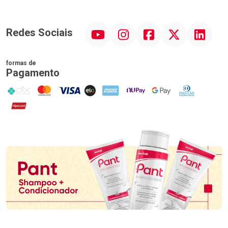
YouTube
Instagram
Facebook
Twitter
Linkedin
Redes Sociais
formas de
Pagamento
PIX
MasterCard
VISA
ELO
AMEX
NuPay
Google Pay
Diners Club
Hipercard
Promoção em Destaque