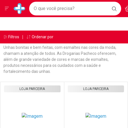
Drogarias Pacheco
Menu
Ac
Ir direto para a home
O que você precisa?
BAIXE
Baixe nosso APP e aproveite Ofertas Exclusivas!
BUSC
O AP
Navegue pela página
Ir direto para o conteúdo
Faça a sua busca
Ir direto para a busca
Ir direto para a conta
Ir direto para a ajuda
Âncoras
Breadcrumb
Filtros
Ordenar por
Drogarias Pacheco
Esmalte
Alergoshop
Ir direto para a notificações
Ir direto para o carrinho
Unhas bonitas e bem feitas, com esmaltes nas cores da moda,
Ir direto para o menu
chamam a atenção de todos. As Drogarias Pacheco oferecem,
além de grande variedade de cores e marcas de esmaltes,
produtos necessários para os cuidados com a saúde e
fortalecimento das unhas.
Linkagens Internas em Destaque
Promoções em Destaque
Prateleira
LOJA PARCEIRA
LOJA PARCEIRA