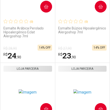
COMPRAR
COMPRAR
(0)
(0)
Esmalte Arábica Perolado
Esmalte Búzios Hipoalergênico
Hipoalergênico Eclat
Alergoshop 7ml
Alergoshop 7ml
14% OFF
14% OFF
R$ 28,90
R$ 27,90
24
23
R$
R$
,90
,90
LOJA PARCEIRA
FECHAR
FECHAR
LOJA PARCEIRA
F
F
Laboratório
Por Menos
Laboratório
Por Menos
COMPRAR
COMPRAR