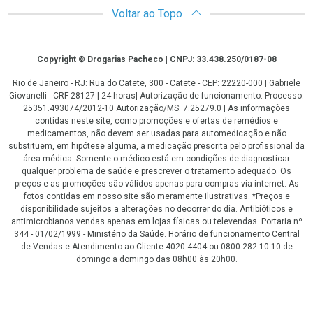
Voltar ao Topo
Copyright
Copyright © Drogarias Pacheco | CNPJ: 33.438.250/0187-08
Rio de Janeiro - RJ: Rua do Catete, 300 - Catete - CEP: 22220-000 | Gabriele
Giovanelli - CRF 28127 | 24 horas| Autorização de funcionamento: Processo:
25351.493074/2012-10 Autorização/MS: 7.25279.0 | As informações
contidas neste site, como promoções e ofertas de remédios e
medicamentos, não devem ser usadas para automedicação e não
substituem, em hipótese alguma, a medicação prescrita pelo profissional da
área médica. Somente o médico está em condições de diagnosticar
qualquer problema de saúde e prescrever o tratamento adequado. Os
preços e as promoções são válidos apenas para compras via internet. As
fotos contidas em nosso site são meramente ilustrativas. *Preços e
disponibilidade sujeitos a alterações no decorrer do dia. Antibióticos e
antimicrobianos vendas apenas em lojas físicas ou televendas. Portaria nº
344 - 01/02/1999 - Ministério da Saúde. Horário de funcionamento Central
de Vendas e Atendimento ao Cliente 4020 4404 ou 0800 282 10 10 de
domingo a domingo das 08h00 às 20h00.
LGPD Aceite os Cookies