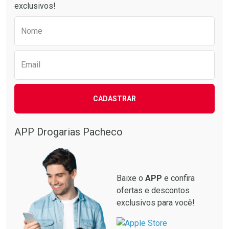
exclusivos!
Preencha o formulário abaixo para receber 
Nome
Email
CADASTRAR
Ativar Desconto
Comprar sem Desconto
APP Drogarias Pacheco
Comprar sem Desconto
Por R$ 22,90/cada
Por R$ 22,90/cada
Baixe o
APP
e confira
ofertas e descontos
exclusivos para você!