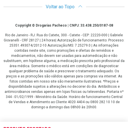
Voltar ao Topo
Copyright
Copyright © Drogarias Pacheco | CNPJ: 33.438.250/0187-08
Rio de Janeiro - RJ: Rua do Catete, 300 - Catete - CEP: 22220-000 | Gabriele
Giovanelli - CRF 28127 | 24 horas| Autorização de funcionamento: Processo:
25351.493074/2012-10 Autorização/MS: 7.25279.0 | As informações
contidas neste site, como promoções e ofertas de remédios e
medicamentos, não devem ser usadas para automedicação e não
substituem, em hipótese alguma, a medicação prescrita pelo profissional da
área médica. Somente o médico está em condições de diagnosticar
qualquer problema de saúde e prescrever o tratamento adequado. Os
preços e as promoções são válidos apenas para compras via internet. As
fotos contidas em nosso site são meramente ilustrativas. *Preços e
disponibilidade sujeitos a alterações no decorrer do dia. Antibióticos e
antimicrobianos vendas apenas em lojas físicas ou televendas. Portaria nº
344 - 01/02/1999 - Ministério da Saúde. Horário de funcionamento Central
de Vendas e Atendimento ao Cliente 4020 4404 ou 0800 282 10 10 de
domingo a domingo das 08h00 às 20h00.
LGPD Aceite os Cookies