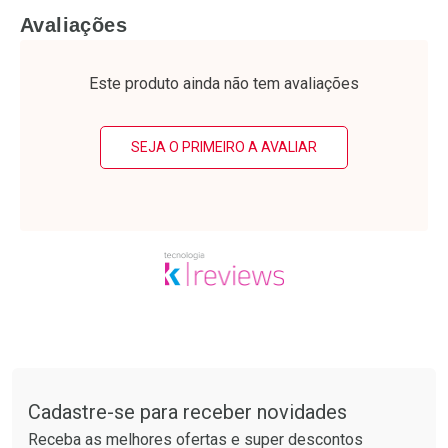
FECHAR
F
FECHAR
F
Avaliações
Laboratório
Laboratório
Por Menos
Por Menos
Este produto ainda não tem avaliações
SEJA O PRIMEIRO A AVALIAR
Ativar Desconto
Ativar Desconto
Comprar sem Desconto
Comprar sem Desconto
Tudo sobre a Drogarias Pacheco
Por R$ 24,29/cada
Por R$ 64,79/cada
Comprar sem Desconto
Comprar sem Desconto
Por R$ 24,29/cada
Por R$ 64,79/cada
Cadastre-se para receber novidades
Receba as melhores ofertas e super descontos