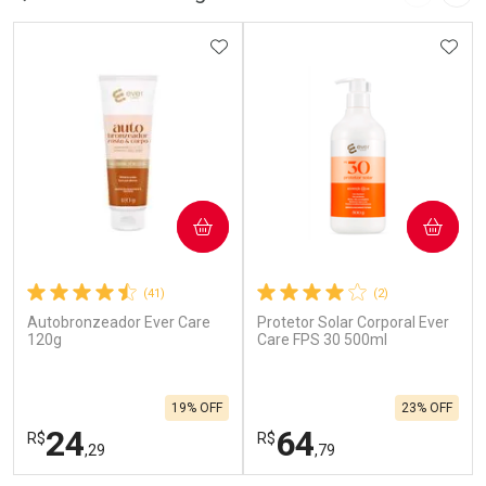
Imagem A
Pró
ADICIONAR AOS FAVORITOS
ADIC
COMPRAR
COMPRAR
(41)
(2)
Autobronzeador Ever Care
Protetor Solar Corporal Ever
120g
Care FPS 30 500ml
19% OFF
23% OFF
24
64
R$
R$
,29
,79