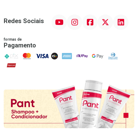
YouTube
Instagram
Facebook
Twitter
Linkedin
Redes Sociais
formas de
Pagamento
PIX
MasterCard
VISA
ELO
AMEX
NuPay
Google Pay
Diners Club
Hipercard
Promoção em Destaque